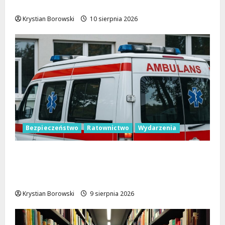
emocje w Parku Źródliska!
Krystian Borowski
10 sierpnia 2026
Bezpieczeństwo
Ratownictwo
Wydarzenia
Bezpieczne wakacje z WOPR. Sprzęt
kupiony dzięki Budżetowi Obywatelskiemu
Województwa Łódzkiego już ratuje życie
Krystian Borowski
9 sierpnia 2026