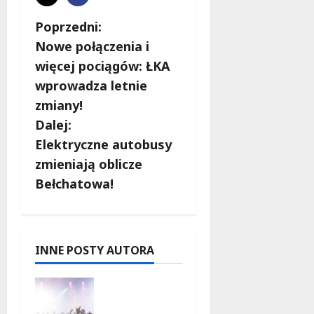
Z
Poprzedni:
Nowe połączenia i
o
więcej pociągów: ŁKA
b
wprowadza letnie
zmiany!
a
Dalej:
c
Elektryczne autobusy
zmieniają oblicze
z
Bełchatowa!
w
p
INNE POSTY AUTORA
i
Jazzowe
s
Noce w