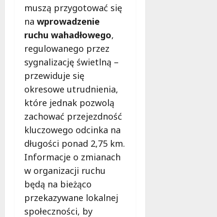
l
muszą przygotować się
i
i
i
i
m
B
e
na
wprowadzenie
s
–
u
j
k
ruchu wahadłowego
,
s
d
B
a
regulowanego przez
p
ż
i
!
sygnalizację świetlną –
o
e
b
ł
t
l
przewiduje się
10
e
o
i
sierpnia
okresowe utrudnienia,
c
w
o
2026
które jednak pozwolą
z
i
t
n
zachować przejezdność
O
e
o
b
c
kluczowego odcinka na
ś
y
e
długości ponad 2,75 km.
ć
w
Informacje o zmianach
w
a
9
a
t
w organizacji ruchu
sierpnia
k
e
2026
będą na bieżąco
c
l
przekazywane lokalnej
j
s
społeczności, by
i
k