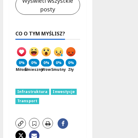
Wyświetl wszystkie
posty
CO O TYM MYŚLISZ?
0%
0%
0%
0%
0%
Miłość
Śmieszny
Wow
Smutny
Zły
Infrastruktura
Inwestycje
Transport