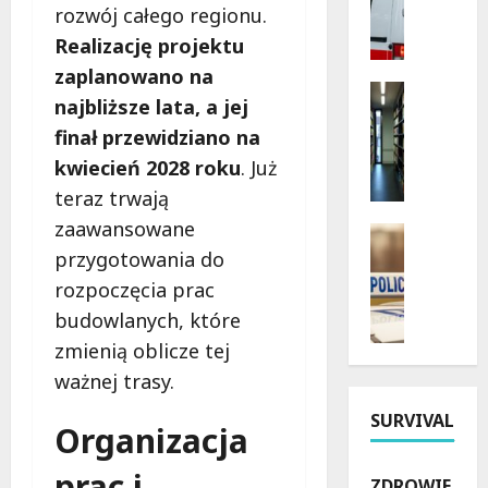
rozwój całego regionu.
B
o
e
n
Realizację projektu
z
c
zaplanowano na
p
e
Kultura
najbliższe lata, a jej
i
Wydarzen
r
e
G
finał przewidziano na
t
c
r
y
kwiecień 2028 roku
. Już
z
y
w
teraz trwają
n
i
Ł
zaawansowane
e
K
Policja
o
w
s
Poszukiw
przygotowania do
d
Z
a
i
z
rozpoczęcia prac
n
k
ą
i
budowlanych, które
i
a
ż
:
k
zmienią oblicze tej
c
k
K
n
j
i
l
ważnej trasy.
i
e
:
a
SURVIVAL
ę
z
T
r
Organizacja
c
W
y
n
i
O
d
e
prac i
ZDROWIE