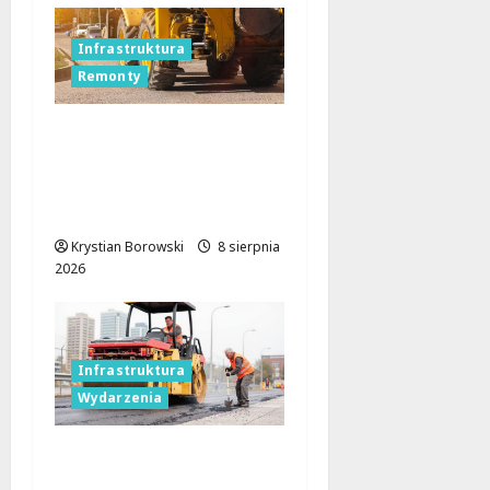
Infrastruktura
Remonty
Rewolucja na ulicach
Brzezin: Mrocka i
Malownicza zyskają
nowy blask!
Krystian Borowski
8 sierpnia
2026
Infrastruktura
Wydarzenia
Powiat łódzki
wschodni.