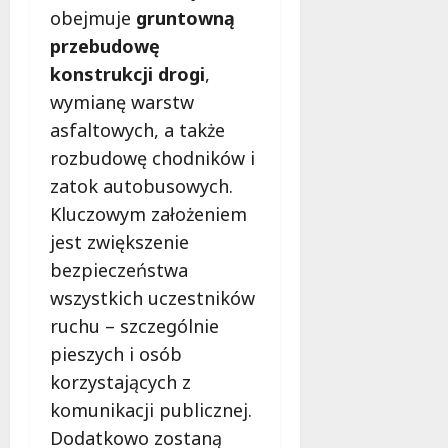
i
obejmuje
gruntowną
e
przebudowę
g
o
konstrukcji drogi
,
j
wymianę warstw
u
asfaltowych, a także
ż
rozbudowę chodników i
r
a
zatok autobusowych.
t
Kluczowym założeniem
u
jest zwiększenie
j
e
bezpieczeństwa
ż
wszystkich uczestników
y
ruchu – szczególnie
c
pieszych i osób
i
e
korzystających z
komunikacji publicznej.
9
Dodatkowo zostaną
sierpnia