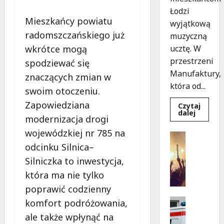
Łodzi
Mieszkańcy powiatu
wyjątkową
radomszczańskiego już
muzyczną
wkrótce mogą
ucztę. W
przestrzeni
spodziewać się
Manufaktury,
znaczących zmian w
która od...
swoim otoczeniu.
Zapowiedziana
Czytaj
Dowied
dalej
modernizacja drogi
się
więcej
wojewódzkiej nr 785 na
o
Koncerty
Jazzow
Wydarzen
odcinku Silnica–
Noce
w
L
Silniczka to inwestycja,
Manufak
e
Kostka
która ma nie tylko
i
t
Pisarcz
poprawić codzienny
n
Zachwyc
Łódź!
i
Bezpiecz
komfort podróżowania,
e
Ratowni
ale także wpłynąć na
Wydarzen
K