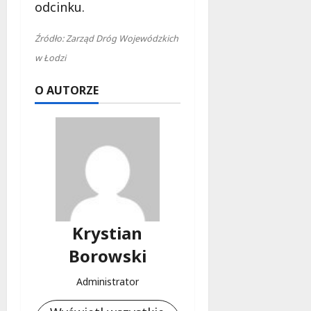
odcinku.
Źródło: Zarząd Dróg Wojewódzkich
w Łodzi
O AUTORZE
Krystian
Borowski
Administrator