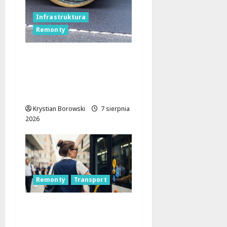
Infrastruktura
Remonty
Remonty na Stokach w
Łodzi trwają w
najlepsze! Czas na
Skalną i Dębowskiego
Krystian Borowski
7 sierpnia
2026
Remonty
Transport
Remont placu Wolności
w Konstantynowie: