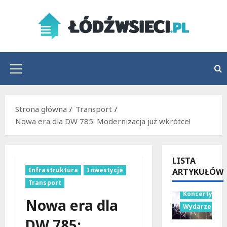
Przejdź
do
treści
Menu
główne
Strona główna
Transport
Nowa era dla DW 785: Modernizacja już wkrótce!
LISTA
Infrastruktura
Inwestycje
ARTYKUŁÓW
Transport
Koncerty
Nowa era dla
Wydarzenia
DW 785: