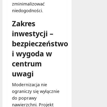
!
i
zminimalizować
e
niedogodności.
m
9
u
sierpnia
Zakres
W
2026
o
inwestycji –
j
e
bezpieczeństwo
w
ó
i wygoda w
d
z
centrum
t
w
uwagi
a
Ł
Modernizacja nie
ó
ograniczy się wyłącznie
d
z
do poprawy
k
nawierzchni. Projekt