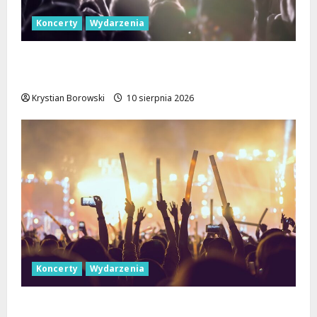
Koncerty
Wydarzenia
Jazzowe Noce w Manufakturze: Kostka i
Pisarczyk Zachwycili Łódź!
Krystian Borowski
10 sierpnia 2026
Koncerty
Wydarzenia
Letnie Koncerty w Łodzi: Klarnetowe