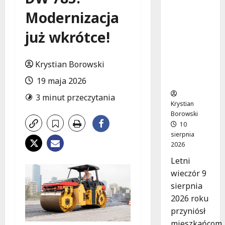
Jazzowe
Modernizacja
Noce w
Manufak
już wkrótce!
turze:
Kostka i
Pisarczyk
Krystian Borowski
Zachwyci
li Łódź!
19 maja 2026
3 minut przeczytania
Krystian
Borowski
10
sierpnia
2026
Letni
wieczór 9
sierpnia
2026 roku
przyniósł
mieszkańcom