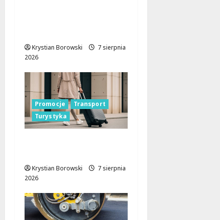
Bezpieczniejsze drogi i
nowe inwestycje
drogowe
Krystian Borowski
7 sierpnia
2026
Promocje
Transport
Turystyka
Odkryj Łódzkie latem z
ŁKA – zniżki czekają!
Krystian Borowski
7 sierpnia
2026