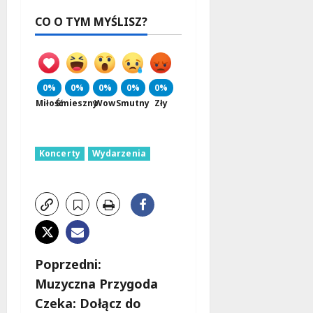
CO O TYM MYŚLISZ?
0%
0%
0%
0%
0%
Miłość
Śmieszny
Wow
Smutny
Zły
Koncerty
Wydarzenia
Z
Poprzedni:
Muzyczna Przygoda
o
Czeka: Dołącz do