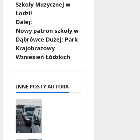
b
Szkoły Muzycznej w
Łodzi!
a
Dalej:
c
Nowy patron szkoły w
Dąbrówce Dużej: Park
z
Krajobrazowy
w
Wzniesień Łódzkich
p
i
INNE POSTY AUTORA
s
Gdzie
y
znaleźć
miejsce
parkingo
we
podczas