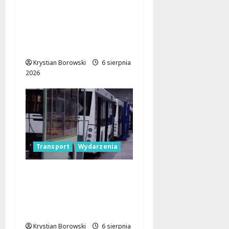
Pielgrzymka Diecezji
Płockiej w
Lutomiersku – Co
musisz wiedzieć?
Krystian Borowski
6 sierpnia
2026
Transport
Wydarzenia
Legendarne autobusy
powracają: Ikarus-
Zemun na łódzkich
trasach!
Krystian Borowski
6 sierpnia