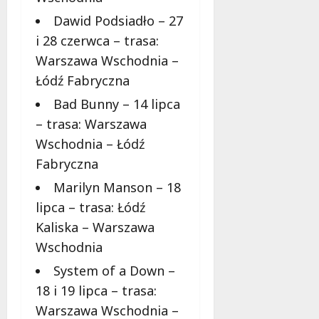
a
h
Dawid Podsiadło – 27
r
!
c
i 28 czerwca – trasa:
i
Warszawa Wschodnia –
6
e
sierpnia
Łódź Fabryczna
m
2026
!
Bad Bunny – 14 lipca
– trasa: Warszawa
6
Wschodnia – Łódź
sierpnia
Fabryczna
2026
Marilyn Manson – 18
lipca – trasa: Łódź
Kaliska – Warszawa
Wschodnia
System of a Down –
18 i 19 lipca – trasa:
Warszawa Wschodnia –