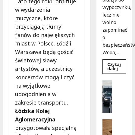
Lato tego roku obfituje
wypoczynku,
w wydarzenia
lecz nie
muzyczne, które
wolno
przyciągają tłumy
zapominać
fanów do największych
o
miast w Polsce. Łódź i
bezpieczeństw
Warszawa będą gościć
Woda,...
światowej sławy
Czytaj
artystów, a uczestnicy
Dowied
dalej
się
koncertów mogą liczyć
więcej
o
Sport
na wyjątkowe
Bezpiec
Wydarzen
chwile
udogodnienia w
nad
G
wodą:
d
zakresie transportu.
Kluczo
zasady,
z
Łódzka Kolej
które
i
musisz
Aglomeracyjna
znać
e
Pielgrzy
przygotowała specjalną
z
Wydarzen
P
n