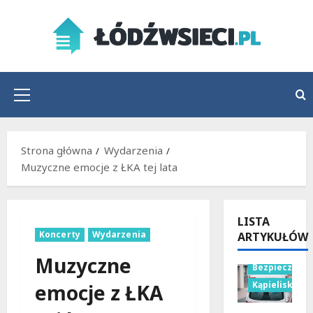
Przejdź
do
treści
Menu
główne
Strona główna
Wydarzenia
Muzyczne emocje z ŁKA tej lata
LISTA
Koncerty
Wydarzenia
ARTYKUŁÓW
Muzyczne
Bezpieczeńs
Kąpieliska
emocje z ŁKA