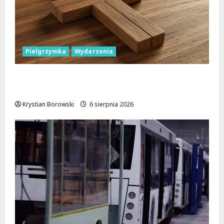
Pielgrzymka
Wydarzenia
Pielgrzymka Diecezji Płockiej w
Lutomiersku – Co musisz wiedzieć?
Krystian Borowski
6 sierpnia 2026