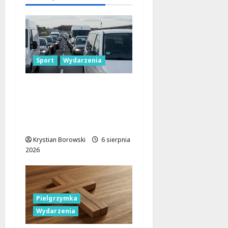
6 sierpnia
2026
Sport
Wydarzenia
Gdzie znaleźć miejsce
parkingowe podczas
Biegu
Aleksandrowskiego?
Krystian Borowski
6 sierpnia
2026
Pielgrzymka
Wydarzenia