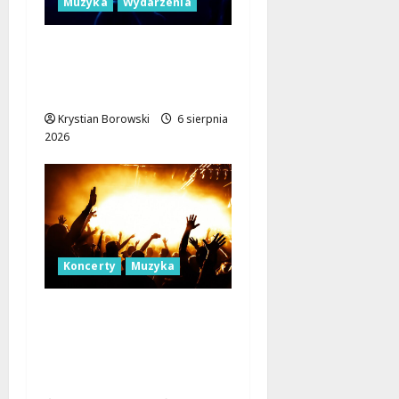
Muzyka
Wydarzenia
Muzyczne Mosty dla
Pokoju: Dołącz do
Erasmus+!
Krystian Borowski
6 sierpnia
2026
Koncerty
Muzyka
Muzyczna podróż z The
Lucyan Group:
Orientalne dźwięki w
sercu Łodzi!