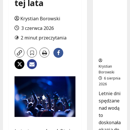
tej lata
Bezpiecz
ne chwile
nad
Krystian Borowski
wodą:
Kluczowe
3 czerwca 2026
zasady,
2 minut przeczytania
które
musisz
znać
Krystian
Borowski
6 sierpnia
2026
Letnie dni
spędzane
nad wodą
to
doskonała
okazja do