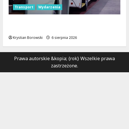
Transport
Wydarzenia
Legendarne autobusy powracają: Ikarus-
Zemun na łódzkich trasach!
Krystian Borowski
6 sierpnia 2026
Prawa autorskie &kopia; {rok} Wszelkie prawa
zastrzeżone.