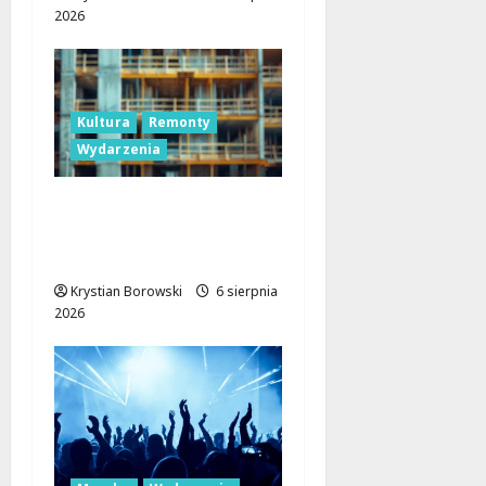
2026
Kultura
Remonty
Wydarzenia
Pałac Silbersteinów w
Lisowicach: Renesans z
unijnym wsparciem!
Krystian Borowski
6 sierpnia
2026