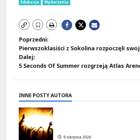
Edukacja
Wydarzenia
Z
Poprzedni:
Pierwszoklasiści z Sokolina rozpoczęli swo
o
Dalej:
b
5 Seconds Of Summer rozgrzeją Atlas Arenę
a
c
INNE POSTY AUTORA
z
Muzyczna podróż z The Lucy
w
Group: Orientalne dźwięki w
sercu Łodzi!
p
6 sierpnia 2026