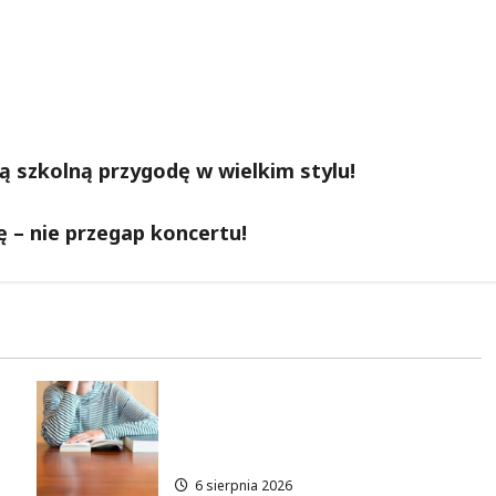
ją szkolną przygodę w wielkim stylu!
 – nie przegap koncertu!
an
Nauczyciele w Łodzi: Gdzie
szukać pracy przed nowym
rokiem szkolnym?
6 sierpnia 2026