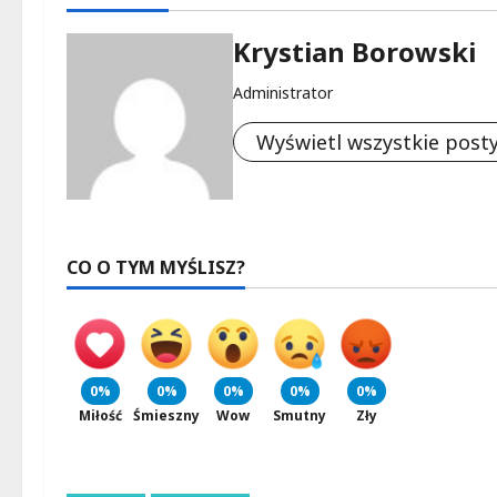
Krystian Borowski
Administrator
Wyświetl wszystkie post
CO O TYM MYŚLISZ?
0%
0%
0%
0%
0%
Miłość
Śmieszny
Wow
Smutny
Zły