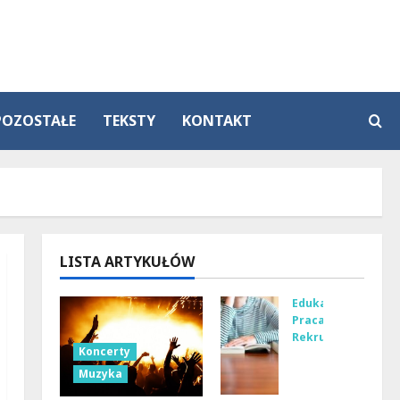
POZOSTAŁE
TEKSTY
KONTAKT
LISTA ARTYKUŁÓW
Edukacja
Praca
Rekrutacja
Koncerty
Na
Muzyka
ucz