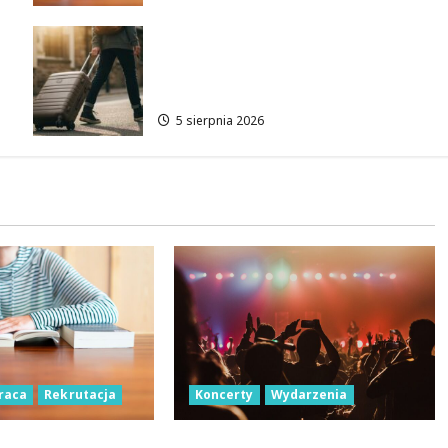
Wakacyjne przygody w Łodzi:
Odkryj 11 wyjątkowych
atrakcji!
5 sierpnia 2026
raca
Rekrutacja
Koncerty
Wydarzenia
 w Łodzi: Gdzie
Letnie Niedziele z Jazzem w