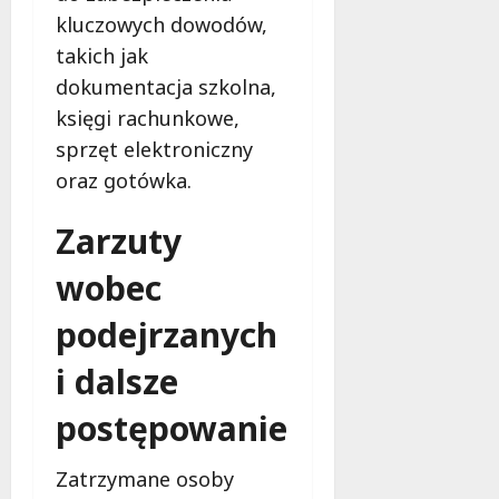
o
l
kluczowych dowodów,
2026
c
a
takich jak
z
M
dokumentacja szkolna,
e
i
s
e
księgi rachunkowe,
n
s
sprzęt elektroniczny
e
z
oraz gotówka.
r
k
o
a
Zarzuty
z
ń
w
c
wobec
i
ó
ą
w
podejrzanych
z
!
a
i dalsze
n
8
i
sierpnia
postępowanie
a
2026
d
Zatrzymane osoby
l