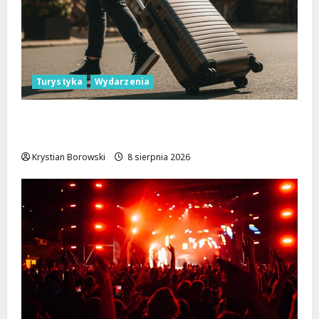
Turystyka
Wydarzenia
Skarby przyrody i historii: Odkryj okolice
Łodzi na jednodniowe wycieczki
Krystian Borowski
8 sierpnia 2026