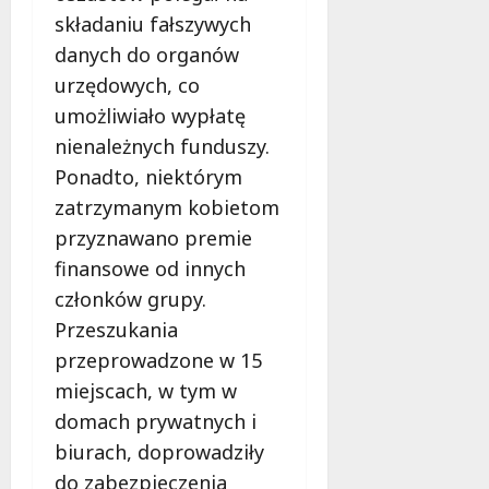
ś
d
s
składaniu fałszywych
f
ć
n
y
o
w
danych do organów
o
w
r
S
d
urzędowych, co
n
t
e
n
umożliwiało wypłatę
e
i
r
i
w
B
nienależnych funduszy.
c
o
z
e
u
w
Ponadto, niektórym
m
z
R
e
zatrzymanym kobietom
o
p
e
w
przyznawano premie
c
i
g
y
n
e
finansowe od innych
i
c
i
c
o
i
członków grupy.
e
z
n
e
Przeszukania
n
e
u
c
i
przeprowadzone w 15
ń
!
z
a
s
miejscach, w tym w
k
i
t
i
8
domach prywatnych i
n
w
sierpnia
biurach, doprowadziły
o
o
2026
8
w
d
do zabezpieczenia
sierpnia