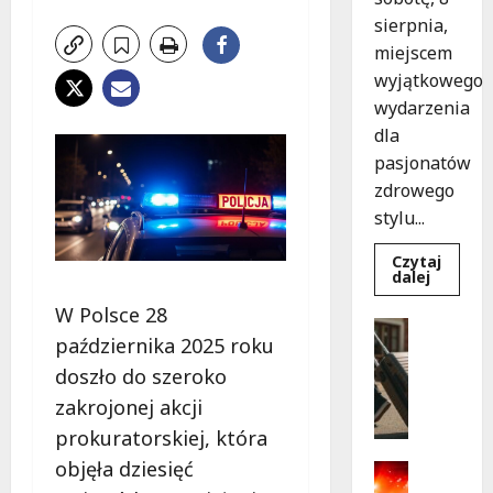
sierpnia,
miejscem
wyjątkowego
wydarzenia
dla
pasjonatów
zdrowego
stylu...
Czytaj
Dowied
dalej
się
więcej
W Polsce 28
o
Turystyk
Joga
października 2025 roku
Wydarzen
na
trawie:
S
doszło do szeroko
Bezpłat
k
warszta
zakrojonej akcji
w
a
Parku
prokuratorskiej, która
r
Podolsk
w
objęła dziesięć
b
Kultura
Łodzi!
y
Wydarzen