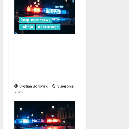
Bezpieczeństwo
Policja
Rekrutacja
Polska Policja w 2026
roku: intensywne
wzmocnienia i
nowoczesne
rozwiązania dla
bezpieczeństwa
Krystian Borowski
8 sierpnia
2026