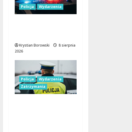
Policja
Wydarzenia
Nowa era Policji:
Miliony na sprzęt i
nowoczesne pojazdy
Krystian Borowski
8 sierpnia
2026
Policja
Wydarzenia
Zatrzymania
Nietypowa
interwencja w Łodzi:
pijany kierowca i
poszukiwany pasażer
na motorowerze