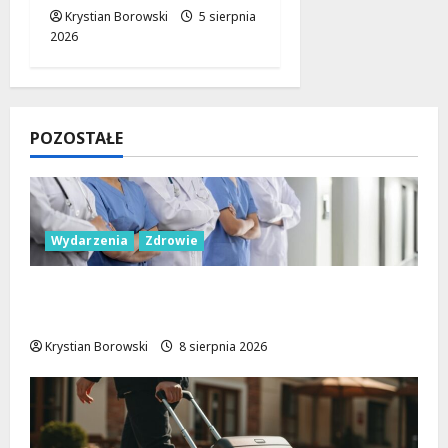
Krystian Borowski
5 sierpnia
2026
POZOSTAŁE
Wydarzenia
Zdrowie
Joga na trawie: Bezpłatne warsztaty w
Parku Podolskim w Łodzi!
Krystian Borowski
8 sierpnia 2026