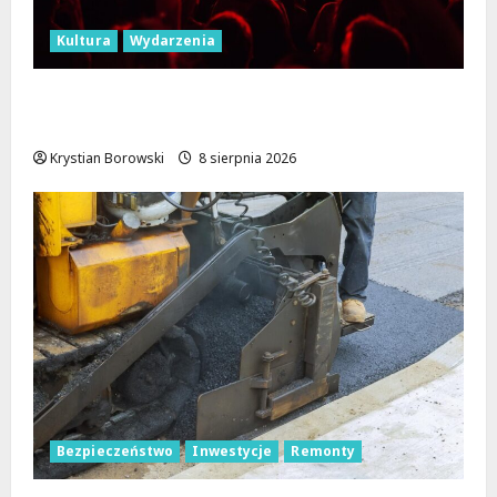
Kultura
Wydarzenia
Dożynki 2026 w Łódzkiem: Tradycja i
Nowoczesność w Sercu Regionu!
Krystian Borowski
8 sierpnia 2026
Bezpieczeństwo
Inwestycje
Remonty