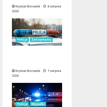
Krystian Borowski
8 sierpnia
2026
Policja
Zatrzymania
Zatrzymanie pary
oszustów: policyjna
akcja w Dolnośląskiem
Krystian Borowski
7 sierpnia
2026
Policja
Wypadki