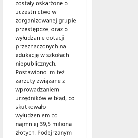
a
zostały oskarżone o
b
uczestnictwo w
e
zorganizowanej grupie
z
p
przestępczej oraz o
i
wyłudzanie dotacji
e
przeznaczonych na
c
edukację w szkołach
z
e
niepublicznych.
ń
Postawiono im też
s
zarzuty związane z
t
wprowadzaniem
w
a
urzędników w błąd, co
skutkowało
8
wyłudzeniem co
sierpnia
2026
najmniej 39,5 miliona
złotych. Podejrzanym