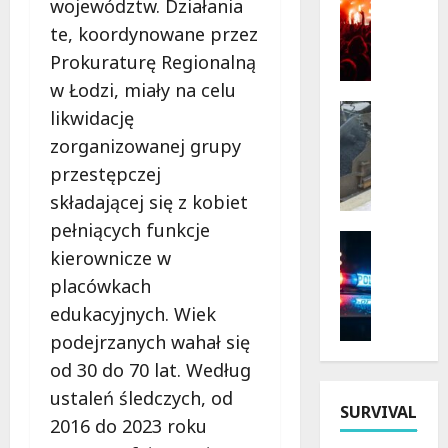
województw. Działania
D
p
te, koordynowane przez
o
r
Prokuraturę Regionalną
ż
z
y
y
w Łodzi, miały na celu
n
r
Bezpiecz
likwidację
k
Inwestyc
o
zorganizowanej grupy
Remonty
i
d
N
przestępczej
2
y
o
0
i
składającej się z kobiet
w
2
h
pełniących funkcje
a
6
Bezpiecz
i
kierownicze w
E
Policja
w
s
r
Rekrutac
Ł
placówkach
t
P
a
ó
o
edukacyjnych. Wiek
o
D
d
r
podejrzanych wahał się
l
r
z
i
s
o
od 30 do 70 lat. Według
k
i
k
g
i
:
ustaleń śledczych, od
a
i
SURVIVAL
e
O
2016 do 2023 roku
P
w
m
d