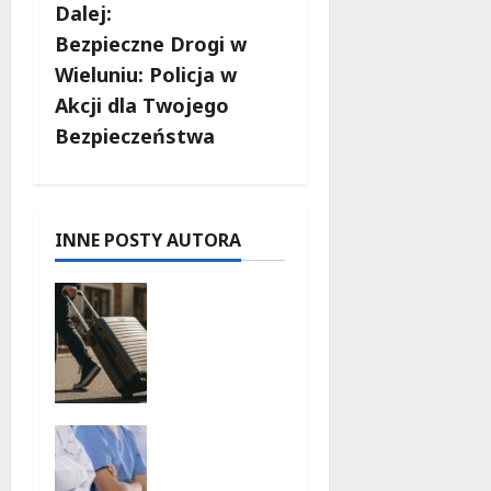
Dalej:
a
Bezpieczne Drogi w
c
Wieluniu: Policja w
Akcji dla Twojego
z
Bezpieczeństwa
w
p
INNE POSTY AUTORA
i
Skarby
s
przyrody i
historii:
y
Odkryj
okolice
Łodzi na
Joga na
jednodnio
trawie:
we
Bezpłatne
wycieczki