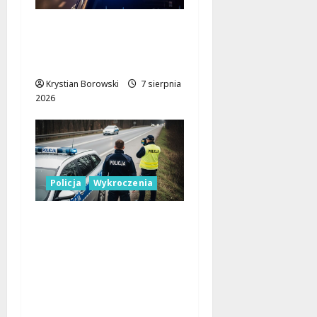
17-latek kierował
motocyklem typu
cross bez uprawnień
Krystian Borowski
7 sierpnia
2026
Policja
Wykroczenia
Nieodpowiedzialni
kierowcy blokują
miejsca dla
niepełnosprawnych:
interwencja straży
miejskiej w Łodzi