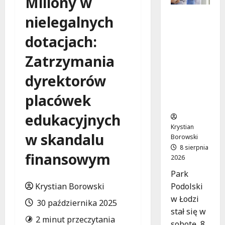
Miliony w
Joga na
nielegalnych
trawie:
Bezpłatn
dotacjach:
e
Zatrzymania
warsztat
y w Parku
dyrektorów
Podolski
m w
placówek
Łodzi!
edukacyjnych
Krystian
w skandalu
Borowski
8 sierpnia
finansowym
2026
Park
Podolski
Krystian Borowski
w Łodzi
30 października 2025
stał się w
2 minut przeczytania
sobotę, 8