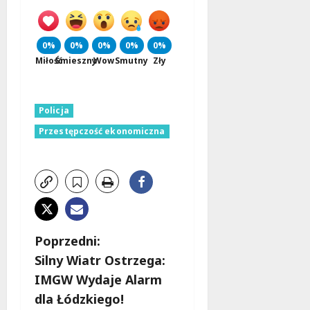
0%
0%
0%
0%
0%
Miłość
Śmieszny
Wow
Smutny
Zły
Policja
Przestępczość ekonomiczna
Z
Poprzedni:
Silny Wiatr Ostrzega:
o
IMGW Wydaje Alarm
b
dla Łódzkiego!