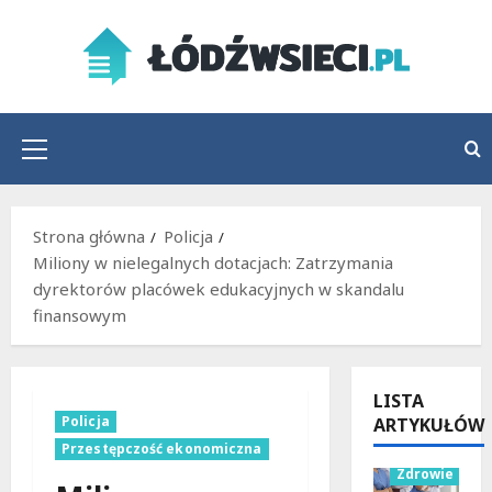
Przejdź
do
treści
Menu
główne
Strona główna
Policja
Miliony w nielegalnych dotacjach: Zatrzymania
dyrektorów placówek edukacyjnych w skandalu
finansowym
LISTA
Policja
ARTYKUŁÓW
Wydarzenia
Przestępczość ekonomiczna
Zdrowie