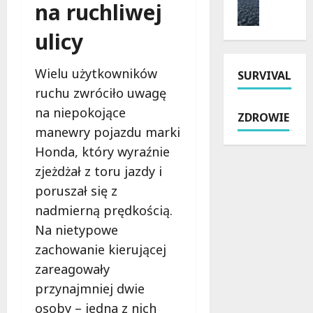
y
i
na ruchliwej
m
n
t
a
o
i
k
i
ulicy
n
e
o
k
t
p
w
u
Wielu użytkowników
SURVIVAL
P
a
e
r
a
ruchu zwróciło uwagę
r
j
s
b
y
s
y
na niepokojące
ZDROWIE
i
o
z
w
manewry pojazdu marki
a
s
k
Ł
Honda, który wyraźnie
n
z
o
o
i
u
zjeżdżał z toru jazdy i
ł
d
c
s
y
z
poruszał się z
k
t
n
i
nadmierną prędkością.
i
ó
a
.
Na nietypowe
e
w
R
P
j
:
o
zachowanie kierującej
r
:
p
k
a
zareagowały
N
o
i
w
przynajmniej dwie
o
l
c
o
w
osoby – jedna z nich
i
i
j