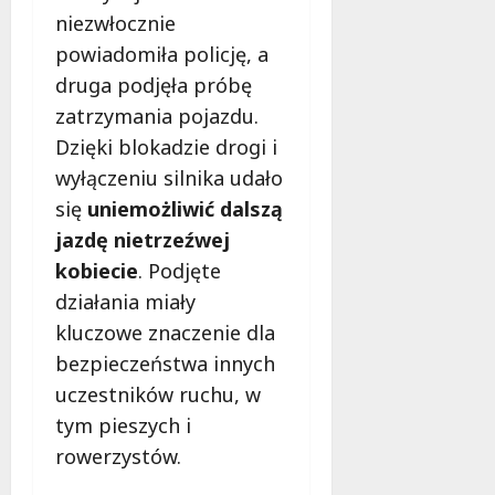
a
c
u
a
niezwłocznie
e
y
w
z
powiadomiła policję, a
r
j
Ł
d
druga podjęła próbę
a
n
o
y
k
a
zatrzymania pojazdu.
d
,
o
a
z
a
Dzięki blokadzie drogi i
m
k
i
n
wyłączeniu silnika udało
f
c
g
się
uniemożliwić dalszą
o
j
i
7
r
a
jazdę nietrzeźwej
e
sierpnia
t
w
2026
l
kobiecie
. Podjęte
u
D
s
działania miały
w
o
k
Ł
kluczowe znaczenie dla
l
i
o
n
,
bezpieczeństwa innych
d
o
g
uczestników ruchu, w
z
ś
r
tym pieszych i
i
l
o
z
ą
rowerzystów.
o
a
s
m