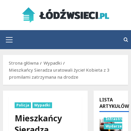
Przejdź
do
treści
Menu
główne
Strona główna
Wypadki
Mieszkańcy Sieradza uratowali życie! Kobieta z 3
promilami zatrzymana na drodze
LISTA
Policja
Wypadki
ARTYKUŁÓW
Mieszkańcy
Infrastruktu
Wydarzenia
Sieradza