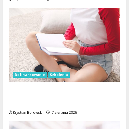
Dofinansowanie
Szkolenia
Wielka kasa na szkolenia i kursy w Łodzi.
Prawo jazdy, angielski, grooming, makijaż
permanentny i inne
Krystian Borowski
7 sierpnia 2026