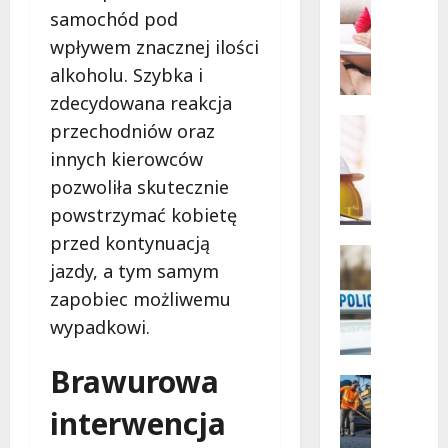
Powiat
Szkoleni
samochód pod
łódzki
wschodn
W
wpływem znacznej ilości
Bezpiec
i
drogi
alkoholu. Szybka i
i
e
nowe
l
zdecydowana reakcja
inwesty
drogow
k
Edukacja
przechodniów oraz
a
Remonty
innych kierowców
N
k
pozwoliła skutecznie
o
a
w
s
powstrzymać kobietę
a
a
przed kontynuacją
e
n
Policja
jazdy, a tym samym
r
Zatrzyma
a
Z
a
zapobiec możliwemu
s
a
d
z
wypadkowi.
t
l
k
r
a
o
Brawurowa
z
z
Komunik
l
y
Remonty
a
e
interwencja
R
m
b
n
e
a