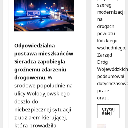
szereg
modernizacji
na
drogach
powiatu
łódzkiego
Odpowiedzialna
wschodniego.
postawa mieszkańców
Zarząd
Sieradza zapobiegła
Dróg
groźnemu zdarzeniu
Wojewódzkich
podsumował
drogowemu
. W
dotychczasow
środowe popołudnie na
prace
ulicy Wołodyjowskiego
oraz...
doszło do
niebezpiecznej sytuacji
Czytaj
Dowied
dalej
z udziałem kierującej,
się
więcej
która prowadziła
o
Dofinans