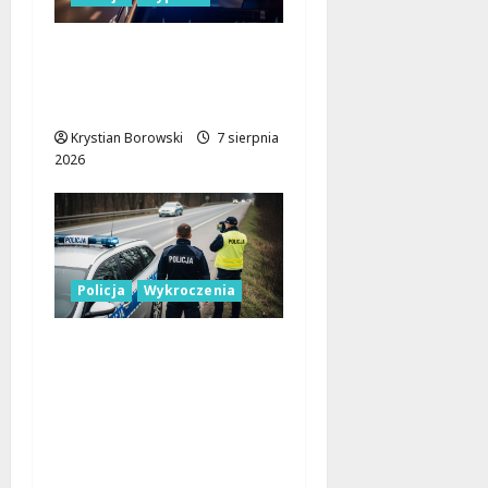
17-latek kierował
motocyklem typu
cross bez uprawnień
Krystian Borowski
7 sierpnia
2026
Policja
Wykroczenia
Nieodpowiedzialni
kierowcy blokują
miejsca dla
niepełnosprawnych:
interwencja straży
miejskiej w Łodzi