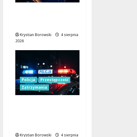
Policja w Łodzi na
tropie podejrzanego o
usiłowanie zgwałcenia
Krystian Borowski
4 sierpnia
2026
Policja
Przestępczość
Zatrzymania
Zatrzymany 41-latek z
nielegalnym
transportem
papierosów i tytoniu
Krystian Borowski
4 sierpnia