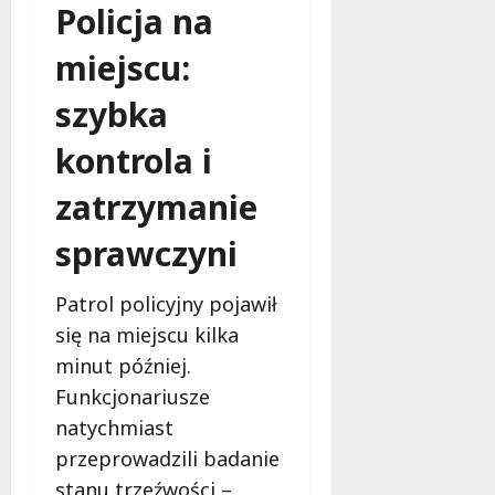
c
k
Policja na
i
z
i
n
y
e
miejscu:
g
n
m
,
a
szybka
m
s
a
7
kontrola i
i
sierpnia
k
ę
2026
i
zatrzymanie
j
j
u
a
sprawczyni
ż
ż
w
p
s
Patrol policyjny pojawił
e
i
r
się na miejscu kilka
e
m
minut później.
r
a
p
Funkcjonariusze
n
n
e
natychmiast
i
n
przeprowadzili badanie
u
t
stanu trzeźwości –
!