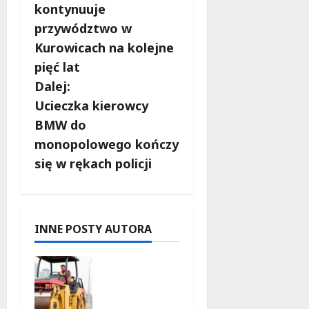
o
kontynuuje
b
przywództwo w
Kurowicach na kolejne
a
pięć lat
c
Dalej:
Ucieczka kierowcy
z
BMW do
w
monopolowego kończy
się w rękach policji
p
i
s
INNE POSTY AUTORA
y
Powiat
łódzki
wschodni.
Bezpieczn