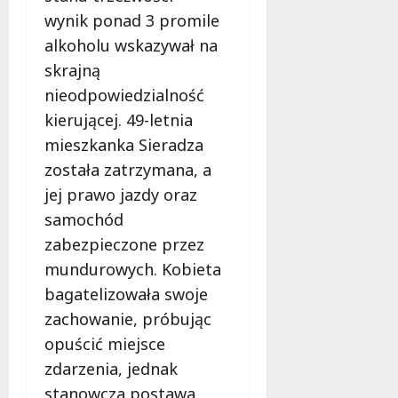
n
wynik ponad 3 promile
y
7
i
alkoholu wskazywał na
sierpnia
i
skrajną
2026
n
nieodpowiedzialność
n
kierującej. 49-letnia
e
mieszkanka Sieradza
7
została zatrzymana, a
sierpnia
jej prawo jazdy oraz
2026
samochód
zabezpieczone przez
mundurowych. Kobieta
bagatelizowała swoje
zachowanie, próbując
opuścić miejsce
zdarzenia, jednak
stanowcza postawa