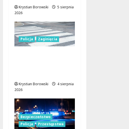
Krystian Borowski
5 sierpnia
2026
Policja
Zaginięcia
Seniorka uratowana w
lesie dzięki
błyskawicznej reakcji
policji w Koluszkach
Krystian Borowski
4 sierpnia
2026
Bezpieczeństwo
Policja
Przestępstwa