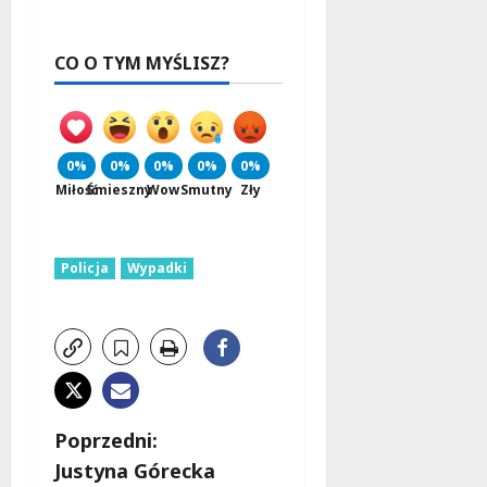
CO O TYM MYŚLISZ?
0%
0%
0%
0%
0%
Miłość
Śmieszny
Wow
Smutny
Zły
Policja
Wypadki
Z
Poprzedni:
Justyna Górecka