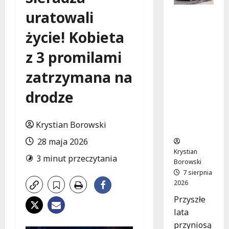
uratowali
Powiat
łódzki
życie! Kobieta
wschodni
.
z 3 promilami
Bezpiecz
niejsze
zatrzymana na
drogi i
drodze
nowe
inwestycj
e
Krystian Borowski
drogowe
28 maja 2026
Krystian
3 minut przeczytania
Borowski
7 sierpnia
2026
Przyszłe
lata
przyniosą