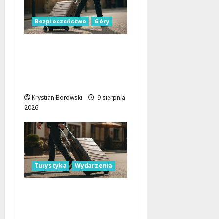
Bezpieczeństwo
Góry
Górskie przygody bez
ryzyka: jak zapewnić
sobie bezpieczeństwo
na szlakach
Krystian Borowski
9 sierpnia
2026
Turystyka
Wydarzenia
Skarby przyrody i
historii: Odkryj okolice
Łodzi na jednodniowe