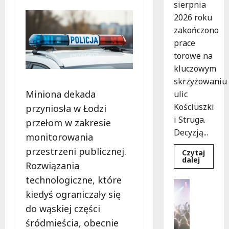
sierpnia
2026 roku
zakończono
prace
torowe na
kluczowym
skrzyżowaniu
Miniona dekada
ulic
Kościuszki
przyniosła w Łodzi
i Struga.
przełom w zakresie
Decyzją...
monitorowania
przestrzeni publicznej.
Czytaj
Dowied
dalej
Rozwiązania
się
więcej
technologiczne, które
o
Koncerty
Koniec
kiedyś ograniczały się
Wydarzen
prac
torowyc
J
do wąskiej części
nowe
a
trasy
śródmieścia, obecnie
komuni
z