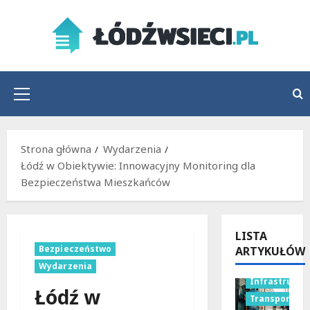
Przejdź
do
treści
Menu
główne
Strona główna
Wydarzenia
Łódź w Obiektywie: Innowacyjny Monitoring dla
Bezpieczeństwa Mieszkańców
LISTA
Bezpieczeństwo
ARTYKUŁÓW
Wydarzenia
Infrastruktu
Łódź w
Transport