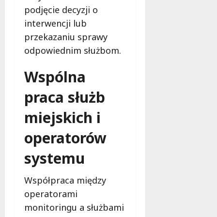
j
podjęcie decyzji o
e
interwencji lub
ż
przekazaniu sprawy
y
c
odpowiednim służbom.
i
e
Wspólna
praca służb
9
sierpnia
miejskich i
2026
operatorów
systemu
Współpraca między
operatorami
monitoringu a służbami