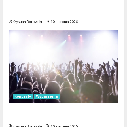
komunikacyjne na skrzyżowaniu Kościuszki
i Struga
Krystian Borowski
10 sierpnia 2026
Koncerty
Wydarzenia
Jazzowe Noce w Manufakturze: Kostka i
Pisarczyk Zachwycili Łódź!
Krystian Borowski
10 sierpnia 2026