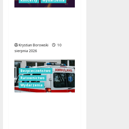
Koncerty
Wydarzenia
Letnie Koncerty w
Łodzi: Klarnetowe
emocje w Parku
Źródliska!
Krystian Borowski
10
sierpnia 2026
Bezpieczeństwo
Ratownictwo
Wydarzenia
Bezpieczne wakacje z
WOPR. Sprzęt kupiony
dzięki Budżetowi
Obywatelskiemu
Województwa