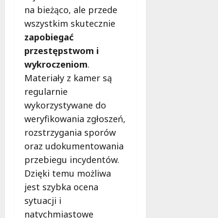
na bieżąco, ale przede
z
t
wszystkim skutecznie
w
zapobiegać
a
przestępstwom i
Ł
wykroczeniom
.
ó
d
Materiały z kamer są
z
regularnie
k
wykorzystywane do
i
e
weryfikowania zgłoszeń,
g
rozstrzygania sporów
o
oraz udokumentowania
j
przebiegu incydentów.
u
ż
Dzięki temu możliwa
r
jest szybka ocena
a
sytuacji i
t
natychmiastowe
u