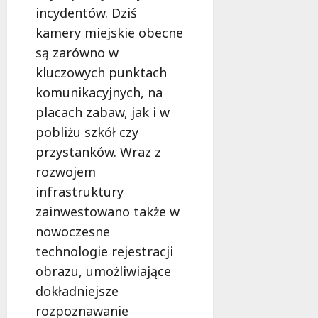
c
p
incydentów. Dziś
a
P
h
i
ż
a
kamery miejskie obecne
w
o
e
r
y
są zarówno w
n
ń
k
c
kluczowych punktach
y
w
u
i
d
Ł
komunikacyjnych, na
Ź
l
z
ó
r
i
placach zabaw, jak i w
i
d
ó
Ł
pobliżu szkół czy
ę
z
d
ó
przystanków. Wraz z
k
k
l
d
i
i
rozwojem
i
ź
B
e
s
!
infrastruktury
u
j
k
zainwestowano także w
d
B
a
10
ż
nowoczesne
i
!
sierpnia
e
b
technologie rejestracji
2026
t
l
10
obrazu, umożliwiające
o
i
sierpnia
dokładniejsze
w
o
2026
i
t
rozpoznawanie