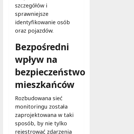
O
e
szczegółów i
b
c
sprawniejsze
y
e
identyfikowanie osób
w
a
oraz pojazdów.
9
t
sierpnia
e
2026
Bezpośredni
l
s
wpływ na
k
i
bezpieczeństwo
e
m
mieszkańców
u
W
Rozbudowana sieć
o
monitoringu została
j
e
zaprojektowana w taki
w
sposób, by nie tylko
ó
rejestrować zdarzenia
d