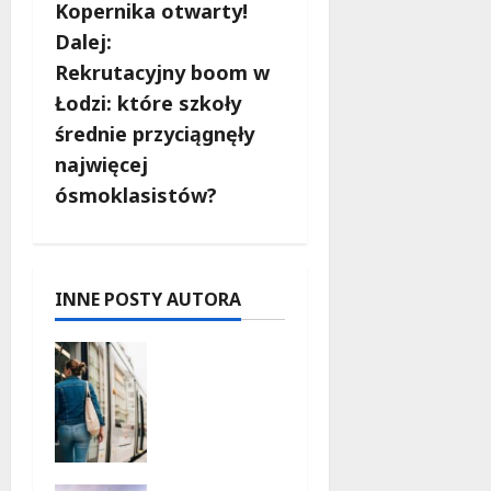
Kopernika otwarty!
a
Dalej:
c
Rekrutacyjny boom w
Łodzi: które szkoły
z
średnie przyciągnęły
w
najwięcej
ósmoklasistów?
p
i
s
INNE POSTY AUTORA
y
Koniec
prac
torowych:
nowe
trasy
komunika