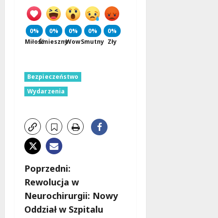
0%
0%
0%
0%
0%
Miłość
Śmieszny
Wow
Smutny
Zły
Bezpieczeństwo
Wydarzenia
Z
Poprzedni:
Rewolucja w
o
Neurochirurgii: Nowy
b
Oddział w Szpitalu