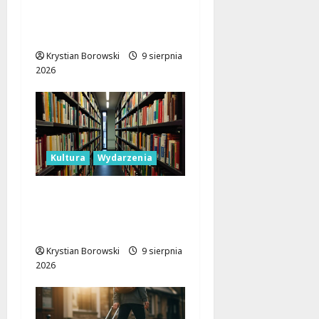
Łódzkiego już ratuje
życie
Krystian Borowski
9 sierpnia
2026
Kultura
Wydarzenia
Gry i Książki: Tydzień
Pełen Wrażeń w
Łódzkiej Bibliotece
Krystian Borowski
9 sierpnia
2026