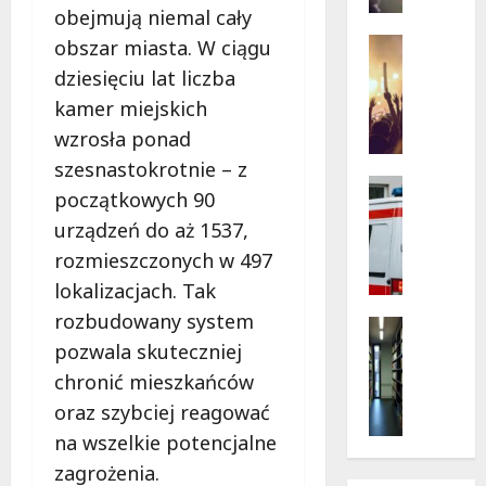
na
obejmują niemal cały
z
skrzyżo
Kościus
o
Koncerty
obszar miasta. W ciągu
i
w
Wydarzen
Struga
dziesięciu lat liczba
L
e
kamer miejskich
e
N
t
wzrosła ponad
o
n
c
szesnastokrotnie – z
i
e
Bezpiecz
początkowych 90
e
Ratowni
w
Wydarzen
urządzeń do aż 1537,
K
M
B
o
a
rozmieszczonych w 497
e
n
n
lokalizacjach. Tak
z
c
u
rozbudowany system
p
e
Kultura
f
i
Wydarzen
pozwala skuteczniej
r
a
e
G
t
k
chronić mieszkańców
c
r
y
t
oraz szybciej reagować
z
y
w
u
n
na wszelkie potencjalne
i
Ł
r
e
K
o
zagrożenia.
z