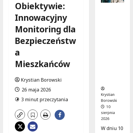
Obiektywie:
Koniec
Innowacyjny
prac
torowych
Monitoring dla
: nowe
trasy
Bezpieczeństw
komunik
acyjne na
a
skrzyżow
aniu
Mieszkańców
Kościusz
ki i
Krystian Borowski
Struga
26 maja 2026
Krystian
3 minut przeczytania
Borowski
10
sierpnia
2026
W dniu 10