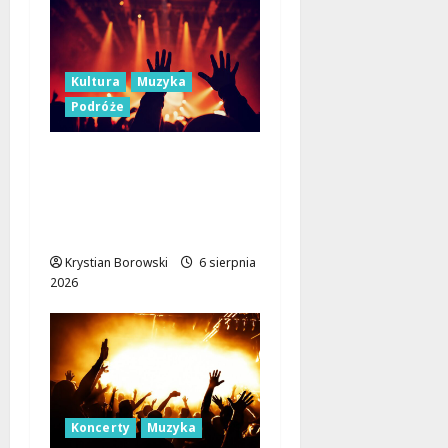
Kultura
Muzyka
Podróże
Muzyczne Święto Lata:
Jazz i Łemkowskie
Brzmienia w Serce
Łódzkiego Regionu
Krystian Borowski
6 sierpnia
2026
Koncerty
Muzyka