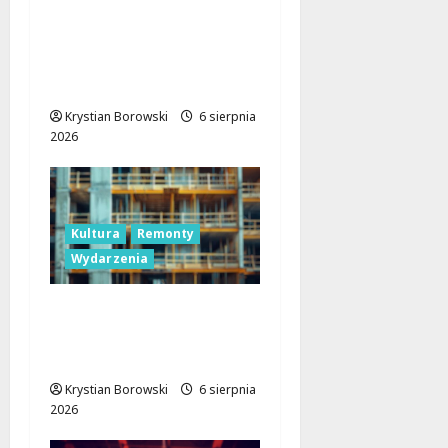
Taneczne wieczory dla
seniorów w Łodzi:
Potańcówki pod
chmurką!
Krystian Borowski
6 sierpnia
2026
Kultura
Remonty
Wydarzenia
Pałac Silbersteinów w
Lisowicach: Renesans z
unijnym wsparciem!
Krystian Borowski
6 sierpnia
2026