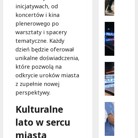
Mazowi
ó
–
inicjatywach, od
społecz
r
w
koncertów i kina
s
akcji!
plenerowego po
k
Policja
i
Zaginięci
warsztaty i spacery
Z
e
tematyczne. Każdy
a
p
dzień będzie oferował
g
r
i
unikalne doświadczenia,
z
n
y
Policja
które pozwolą na
i
Przestęp
g
odkrycie uroków miasta
R
o
o
z zupełnie nowej
e
n
d
c
y
y
perspektywy.
y
2
b
d
7
Wydarze
e
Kulturalne
y
Zdrowie
-
z
J
w
l
r
lato w sercu
o
i
a
y
g
ś
t
miasta
z
a
c