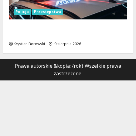
Policja
Przestępstwa
Recydywiści zatrzymani po brutalnym
napadzie w Łodzi
Krystian Borowski
9 sierpnia 2026
Prawa autorskie &kopia; {rok} Wszelkie prawa
zastrzeżone.