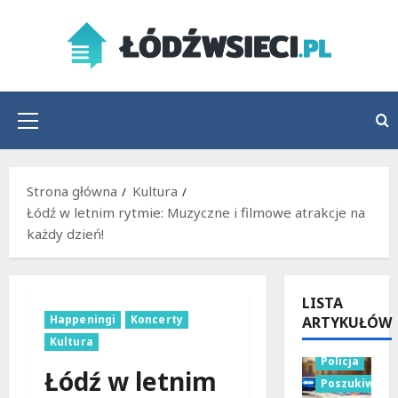
Przejdź
do
treści
Menu
główne
Strona główna
Kultura
Łódź w letnim rytmie: Muzyczne i filmowe atrakcje na
każdy dzień!
LISTA
Happeningi
Koncerty
ARTYKUŁÓW
Kultura
Policja
Łódź w letnim
Poszukiwani