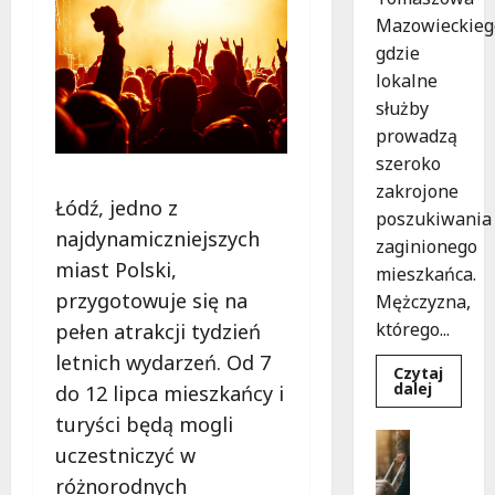
Mazowieckieg
gdzie
lokalne
służby
prowadzą
szeroko
zakrojone
Łódź, jedno z
poszukiwania
najdynamiczniejszych
zaginionego
miast Polski,
mieszkańca.
przygotowuje się na
Mężczyzna,
którego...
pełen atrakcji tydzień
letnich wydarzeń. Od 7
Czytaj
Dowied
dalej
do 12 lipca mieszkańcy i
się
więcej
turyści będą mogli
o
Bezpiecz
Zniknięc
uczestniczyć w
Góry
w
Tomasz
G
różnorodnych