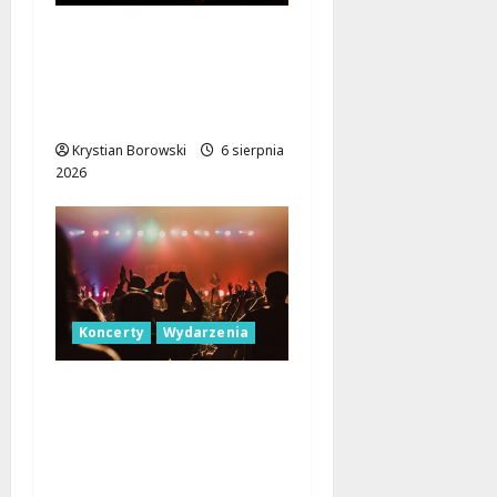
Muzyczna podróż z The
Lucyan Group:
Orientalne dźwięki w
sercu Łodzi!
Krystian Borowski
6 sierpnia
2026
Koncerty
Wydarzenia
Letnie Niedziele z
Jazzem w
Manufakturze: Odkryj
Młode Talenty!