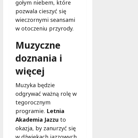
gołym niebem, które
r
y
o
e
s
pozwala cieszyć się
m
s
z
z
n
i
p
wieczornymi seansami
t
a
o
i
w otoczeniu przyrody.
a
p
p
e
t
a
o
c
Muzyczne
y
d
m
z
w
z
o
e
doznania i
P
i
c
ń
a
e
!
s
więcej
r
w
t
k
Ł
w
9
Muzyka będzie
u
o
o
sierpnia
P
d
odgrywać ważną rolę w
2026
n
o
z
a
tegorocznym
d
i
s
programie.
Letnia
o
z
l
Akademia Jazzu
to
l
9
s
sierpnia
a
okazja, by zanurzyć się
k
2026
k
w dźwiękach jazzowych