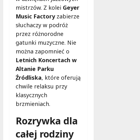
i
a
mistrzów. Z kolei
Geyer
m
c
w
Music Factory
zabierze
h
Ł
słuchaczy w podróż
o
9
przez różnorodne
d
sierpnia
gatunki muzyczne. Nie
z
2026
i
można zapomnieć o
!
Letnich Koncertach w
Altanie Parku
8
Źródliska
, które oferują
sierpnia
2026
chwile relaksu przy
klasycznych
brzmieniach.
Rozrywka dla
całej rodziny