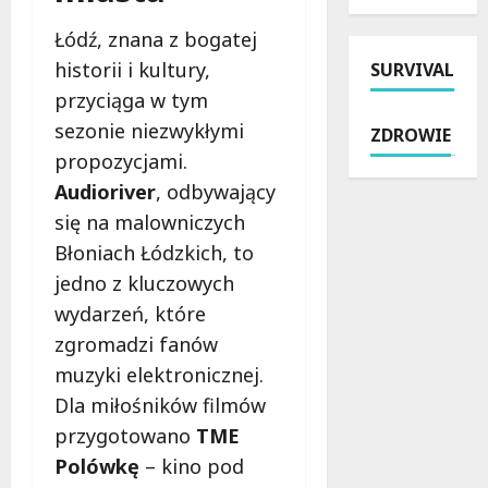
e
y
n
i
k
k
Łódź, znana z bogatej
a
z
z
a
historii i kultury,
SURVIVAL
t
a
W
:
r
t
i
przyciąga w tym
j
a
r
e
a
sezonie niezwykłymi
ZDROWIE
w
z
l
k
propozycjami.
i
y
u
z
e
Audioriver
, odbywający
m
n
a
:
a
i
p
się na malowniczych
B
n
a
e
Błoniach Łódzkich, to
e
i
–
w
jedno z kluczowych
z
p
P
n
p
o
wydarzeń, które
o
i
ł
b
l
ć
zgromadzi fanów
a
r
i
s
muzyki elektronicznej.
t
u
c
o
Dla miłośników filmów
n
t
j
b
e
a
a
przygotowano
TME
i
w
l
p
e
Polówkę
– kino pod
a
n
r
b