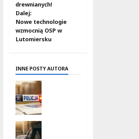
b
drewnianych!
Dalej:
a
Nowe technologie
c
wzmocnią OSP w
Lutomiersku
z
w
p
INNE POSTY AUTORA
i
Zniknięcie
w
s
Tomaszo
wie
y
Mazowiec
kim –
Górskie
społeczno
przygody
ść w akcji!
bez