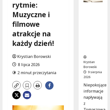
rytmie:
Zniknięci
Muzyczne i
e w
Tomaszo
filmowe
wie
Mazowie
atrakcje na
ckim –
społeczn
każdy dzień!
ość w
akcji!
Krystian Borowski
Krystian
8 lipca 2026
Borowski
9 sierpnia
2 minut przeczytania
2026
Niepokojące
informacje
napływają
z
Tomaszowa