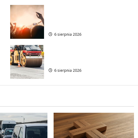
Taneczne wieczory dla
e
seniorów w Łodzi: Potańcówki
pod chmurką!
6 sierpnia 2026
Metamorfoza Olsztyńskiej:
Nowy Asfalt i Zieleń w Łodzi!
6 sierpnia 2026