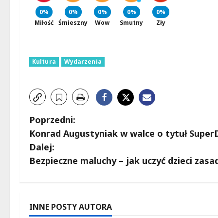
0%
0%
0%
0%
0%
Miłość
Śmieszny
Wow
Smutny
Zły
Kultura
Wydarzenia
Z
Poprzedni:
Konrad Augustyniak w walce o tytuł Super
o
Dalej:
b
Bezpieczne maluchy – jak uczyć dzieci zas
a
c
INNE POSTY AUTORA