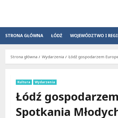
Przejdź
do
treści
STRONA GŁÓWNA
ŁÓDŹ
WOJEWÓDZTWO I REG
Strona główna
Wydarzenia
Łódź gospodarzem Europej
Kultura
Wydarzenia
Łódź gospodarzem
Spotkania Młodych