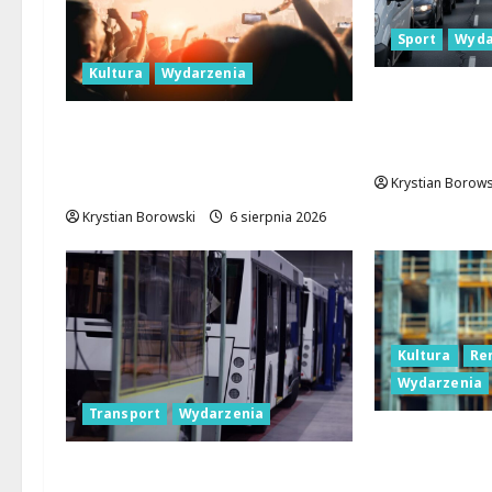
Sport
Wyda
Kultura
Wydarzenia
Gdzie znale
parkingowe
Taneczne wieczory dla
Aleksandro
seniorów w Łodzi:
Potańcówki pod chmurką!
Krystian Borows
Krystian Borowski
6 sierpnia 2026
Kultura
Re
Wydarzenia
Transport
Wydarzenia
Pałac Silbe
Lisowicach:
Legendarne autobusy