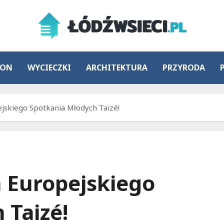
ION
WYCIECZKI
ARCHITEKTURA
PRZYRODA
skiego Spotkania Młodych Taizé!
 Europejskiego
 Taizé!