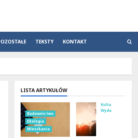
POZOSTAŁE
TEKSTY
KONTAKT
LISTA ARTYKUŁÓW
Kultura
Wydarzenia
Budownictwo
Tan
Ekologia
ecz
Mieszkania
ne