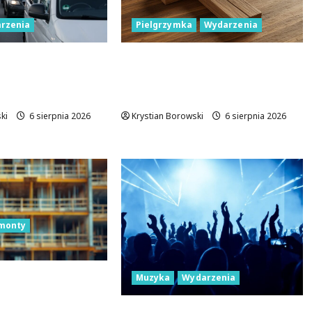
rzenia
Pielgrzymka
Wydarzenia
źć miejsce
Pielgrzymka Diecezji
 podczas Biegu
Płockiej w Lutomiersku – Co
wskiego?
musisz wiedzieć?
ki
6 sierpnia 2026
Krystian Borowski
6 sierpnia 2026
monty
rsteinów w
Muzyka
Wydarzenia
 Renesans z