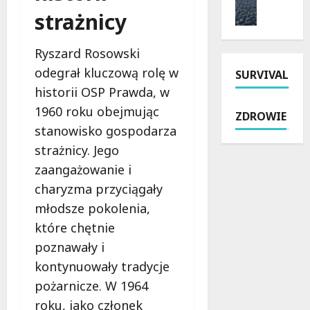
y
i
m
strażnicy
n
t
a
o
i
k
i
n
e
o
k
Ryszard Rosowski
t
p
w
u
odegrał kluczową rolę w
SURVIVAL
P
a
e
r
a
historii OSP Prawda, w
r
j
s
b
y
s
y
1960 roku obejmując
ZDROWIE
i
o
z
w
stanowisko gospodarza
a
s
k
Ł
strażnicy. Jego
n
z
o
o
i
u
zaangażowanie i
ł
d
c
s
y
z
charyzma przyciągały
k
t
n
i
młodsze pokolenia,
i
ó
a
.
które chętnie
e
w
R
P
j
:
o
poznawały i
r
:
p
k
a
kontynuowały tradycje
N
o
i
w
pożarnicze. W 1964
o
l
c
o
w
roku, jako członek
i
i
j