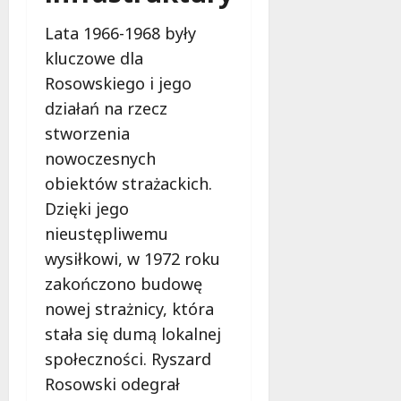
c
k
i
z
i
n
Lata 1966-1968 były
y
e
g
kluczowe dla
n
m
,
Rosowskiego i jego
a
m
s
działań na rzecz
a
7
i
sierpnia
k
stworzenia
ę
2026
i
nowoczesnych
j
j
u
obiektów strażackich.
a
ż
ż
Dzięki jego
w
p
nieustępliwemu
s
e
wysiłkowi, w 1972 roku
i
r
e
zakończono budowę
m
r
a
nowej strażnicy, która
p
n
stała się dumą lokalnej
n
e
społeczności. Ryszard
i
n
u
Rosowski odegrał
t
!