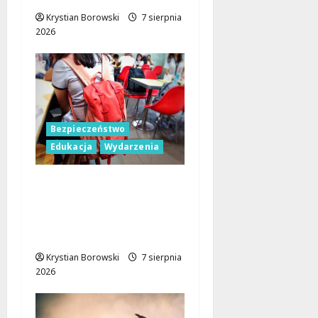
Krystian Borowski
7 sierpnia
2026
Bezpieczeństwo
Edukacja
Wydarzenia
Czerwcowe działania
profilaktyczne w Łodzi:
podsumowanie dla
dzieci i młodzieży
Krystian Borowski
7 sierpnia
2026