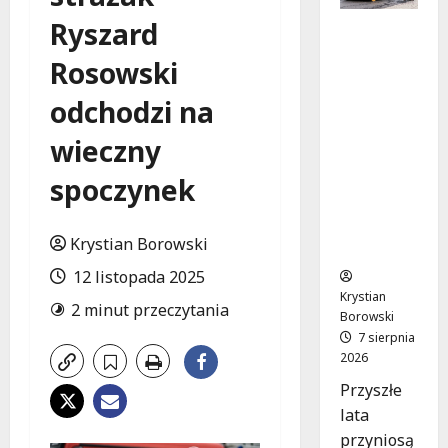
Ryszard
Powiat
łódzki
Rosowski
wschodni
.
odchodzi na
Bezpiecz
niejsze
wieczny
drogi i
spoczynek
nowe
inwestycj
e
Krystian Borowski
drogowe
12 listopada 2025
Krystian
2 minut przeczytania
Borowski
7 sierpnia
2026
Przyszłe
lata
przyniosą