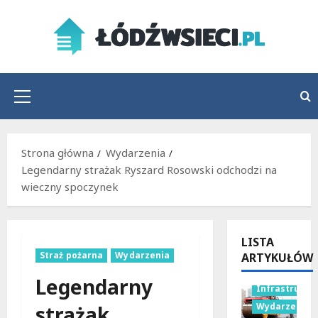
Przejdź
do
treści
Menu
główne
Strona główna
Wydarzenia
Legendarny strażak Ryszard Rosowski odchodzi na
wieczny spoczynek
LISTA
Straż pożarna
Wydarzenia
ARTYKUŁÓW
Legendarny
Infrastruktu
Wydarzenia
strażak