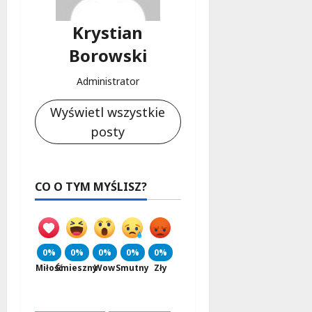
Krystian
Borowski
Administrator
Wyświetl wszystkie
posty
CO O TYM MYŚLISZ?
0%
0%
0%
0%
0%
Miłość
Śmieszny
Wow
Smutny
Zły