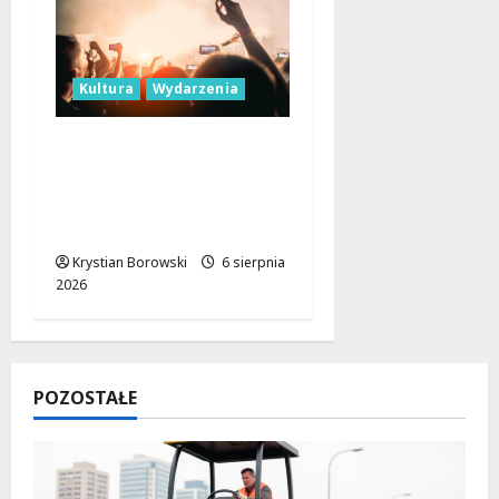
Kultura
Wydarzenia
Taneczne wieczory dla
seniorów w Łodzi:
Potańcówki pod
chmurką!
Krystian Borowski
6 sierpnia
2026
POZOSTAŁE