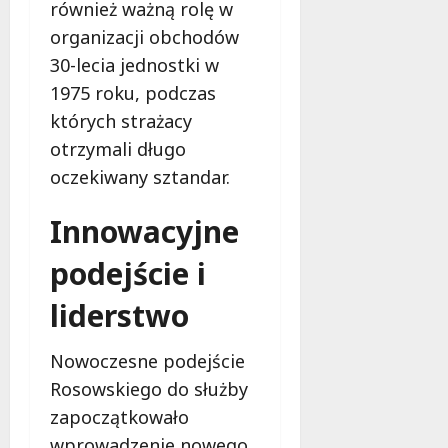
n
również ważną rolę w
y
organizacji obchodów
7
i
30-lecia jednostki w
sierpnia
i
2026
n
1975 roku, podczas
n
których strażacy
e
otrzymali długo
oczekiwany sztandar.
7
sierpnia
Innowacyjne
2026
podejście i
liderstwo
Nowoczesne podejście
Rosowskiego do służby
zapoczątkowało
wprowadzenie nowego