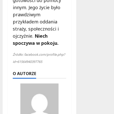
gotowości do pomocy
innym. Jego życie było
prawdziwym
przykładem oddania
straży, społeczności i
ojczyźnie.
Niech
spoczywa w pokoju.
Źródło: facebook.com/profile.php?
id=61564940397765
O AUTORZE