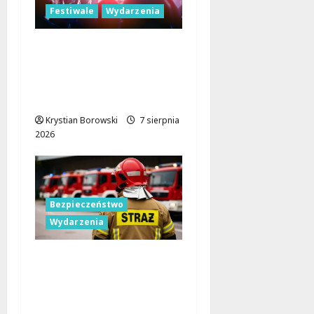
Festiwale
Wydarzenia
Parada Wolności 2026:
Muzyczne Święto Łodzi
z Niezapomnianymi
Atrakcjami
Krystian Borowski
7 sierpnia
2026
Bezpieczeństwo
Wydarzenia
Bezpieczniejsza gmina
Dmosin dzięki nowemu
wozowi OSP
Lubowidza