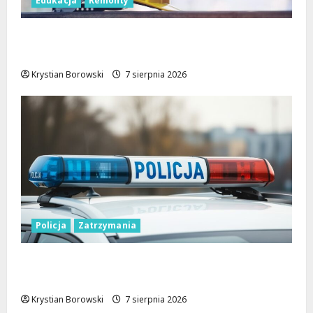
Edukacja
Remonty
Nowa era dla zabytkowej szkoły na
Rokiciu w Łodzi
Krystian Borowski
7 sierpnia 2026
Policja
Zatrzymania
Zatrzymanie pary oszustów: policyjna
akcja w Dolnośląskiem
Krystian Borowski
7 sierpnia 2026