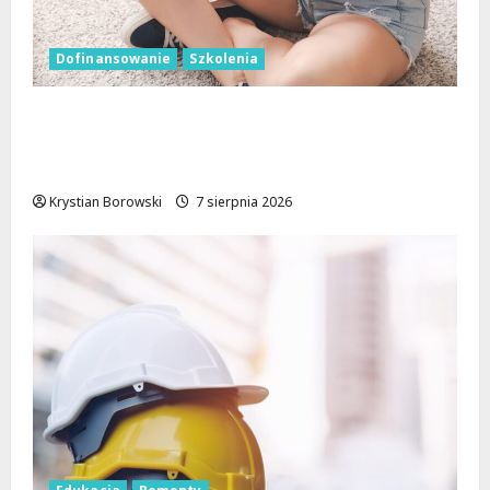
Dofinansowanie
Szkolenia
Wielka kasa na szkolenia i kursy w Łodzi.
Prawo jazdy, angielski, grooming, makijaż
permanentny i inne
Krystian Borowski
7 sierpnia 2026