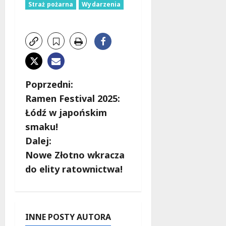
Straż pożarna
Wydarzenia
Z
Poprzedni:
Ramen Festival 2025:
o
Łódź w japońskim
b
smaku!
Dalej:
a
Nowe Złotno wkracza
c
do elity ratownictwa!
z
w
INNE POSTY AUTORA