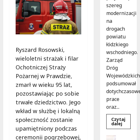
szereg
modernizacji
na
drogach
powiatu
łódzkiego
Ryszard Rosowski,
wschodniego.
wieloletni strażak i filar
Zarząd
Ochotniczej Straży
Dróg
Pożarnej w Prawdzie,
Wojewódzkich
podsumował
zmarł w wieku 95 lat,
dotychczasow
pozostawiając po sobie
prace
trwałe dziedzictwo. Jego
oraz...
wkład w służbę i lokalną
społeczność zostanie
Czytaj
Dowied
dalej
upamiętniony podczas
się
więcej
ceremonii pogrzebowej,
o
Dofinans