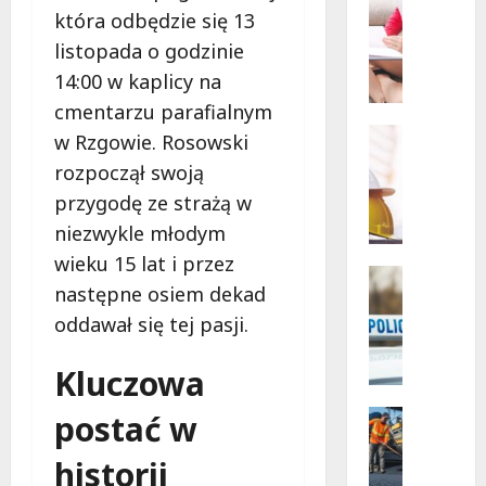
Powiat
Szkoleni
która odbędzie się 13
łódzki
wschodn
W
listopada o godzinie
Bezpiec
i
drogi
14:00 w kaplicy na
i
e
nowe
l
cmentarzu parafialnym
inwesty
drogow
k
Edukacja
w Rzgowie. Rosowski
a
Remonty
rozpoczął swoją
N
k
przygodę ze strażą w
o
a
w
s
niezwykle młodym
a
a
wieku 15 lat i przez
e
n
Policja
następne osiem dekad
r
Zatrzyma
a
Z
a
oddawał się tej pasji.
s
a
d
z
t
l
k
Kluczowa
r
a
o
z
z
Komunik
postać w
l
y
Remonty
a
e
R
m
historii
b
n
e
a