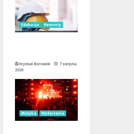
Edukacja
Remonty
Nowa era dla
zabytkowej szkoły na
Rokiciu w Łodzi
Krystian Borowski
7 sierpnia
2026
Muzyka
Wydarzenia
Łódź Gra Razem: Nowa