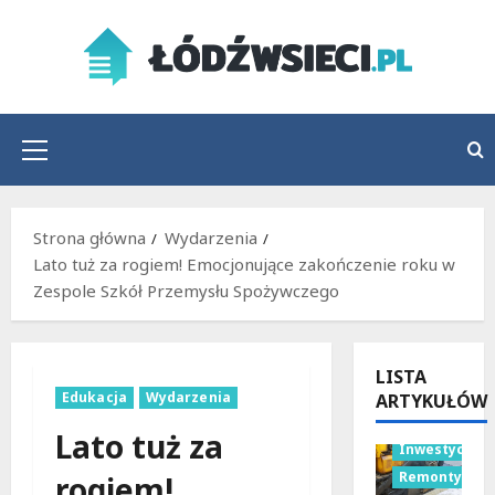
Przejdź
do
treści
Menu
główne
Strona główna
Wydarzenia
Lato tuż za rogiem! Emocjonujące zakończenie roku w
Zespole Szkół Przemysłu Spożywczego
LISTA
Edukacja
Wydarzenia
ARTYKUŁÓW
Bezpieczeńs
Lato tuż za
Inwestycje
Remonty
rogiem!