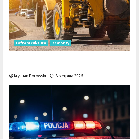
Infrastruktura
Remonty
Rewolucja na ulicach Brzezin: Mrocka i
Malownicza zyskają nowy blask!
Krystian Borowski
8 sierpnia 2026