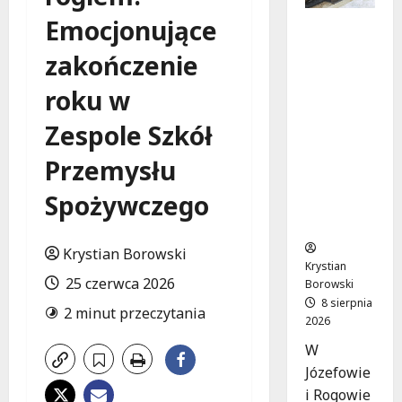
Emocjonujące
Nowa Era
Drogi w
zakończenie
Józefowi
e i
roku w
Rogowie:
Komfort i
Zespole Szkół
Bezpiecz
Przemysłu
eństwo
dla
Spożywczego
Mieszkań
ców!
Krystian Borowski
Krystian
25 czerwca 2026
Borowski
8 sierpnia
2 minut przeczytania
2026
W
Józefowie
i Rogowie