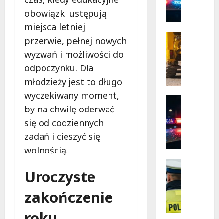
P
Józefow
i
o
obowiązki ustępują
Rogowie
l
Komfor
miejsca letniej
i
s
Infrastr
Bezpie
przerwie, pełnej nowych
k
Remonty
dla
Mieszk
wyzwań i możliwości do
a
R
P
e
odpoczynku. Dla
o
w
młodzieży jest to długo
l
o
wyczekiwany moment,
i
l
Policja
by na chwilę oderwać
c
u
Wydarzen
N
j
c
się od codziennych
o
a
j
zadań i cieszyć się
w
w
a
wolnością.
a
2
n
e
0
a
Policja
Uroczyste
r
Wydarze
2
u
Zatrzyma
a
6
l
N
zakończenie
P
r
i
i
o
o
c
roku
e
l
k
a