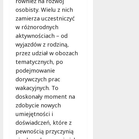
z
a
również na rozwój
sierpnia
s
a
2026
s
osobisty. Wielu z nich
z
n
k
zamierza uczestniczyć
u
i
!
k
w różnorodnych
a
i
d
aktywnościach – od
8
w
l
sierpnia
wyjazdów z rodziną,
a
a
2026
przez udział w obozach
n
b
y
tematycznych, po
e
p
z
podejmowanie
a
p
dorywczych prac
s
i
a
wakacyjnych. To
e
ż
c
doskonały moment na
e
z
zdobycie nowych
r
e
umiejętności i
n
ń
a
doświadczeń, które z
s
m
t
pewnością przyczynią
o
w