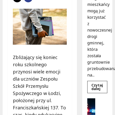
mieszkańcy
mogą już
korzystać
z
nowoczesnej
drogi
gminnej,
która
została
Zbliżający się koniec
gruntownie
roku szkolnego
przebudowan
przynosi wiele emocji
na...
dla uczniów Zespołu
Czytaj
Szkół Przemysłu
Dowied
dalej
się
Spożywczego w Łodzi,
więcej
o
położonej przy ul.
Bezpiecz
Nowa
Policja
Era
Franciszkańskiej 137. To
Drogi
Rekrutac
w
czas, kiedy edukacyjne