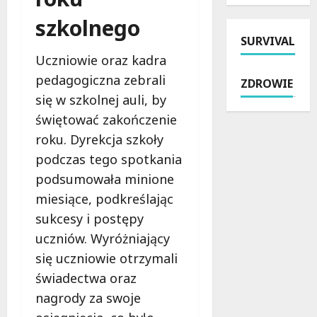
t
i
u
c
szkolnego
y
c
:
h
p
SURVIVAL
j
i
B
o
i
n
r
Uczniowie oraz kadra
w
:
t
z
pedagogiczna zebrali
ZDROWIE
a
M
e
e
się w szkolnej auli, by
i
i
n
z
n
świętować zakończenie
l
s
i
t
i
y
n
roku. Dyrekcja szkoły
e
o
w
:
podczas tego spotkania
r
n
n
M
podsumowała minione
w
y
e
r
e
n
miesiące, podkreślając
w
o
n
a
z
c
sukcesy i postępy
c
s
m
k
uczniów. Wyróżniający
j
p
o
a
a
się uczniowie otrzymali
r
c
i
w
z
n
M
świadectwa oraz
Ł
ę
i
a
nagrody za swoje
o
t
e
l