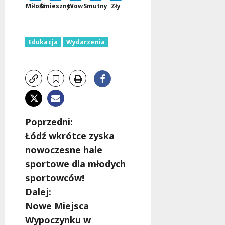
Miłość
Śmieszny
Wow
Smutny
Zły
Edukacja
Wydarzenia
Z
Poprzedni:
Łódź wkrótce zyska
o
nowoczesne hale
b
sportowe dla młodych
sportowców!
a
Dalej:
c
Nowe Miejsca
Wypoczynku w