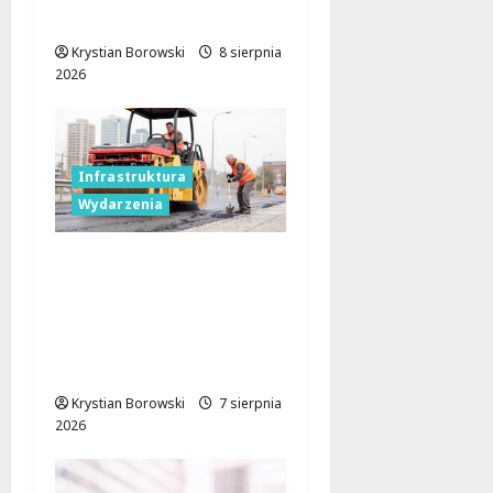
na motorowerze
Krystian Borowski
8 sierpnia
2026
Infrastruktura
Wydarzenia
Powiat łódzki
wschodni.
Bezpieczniejsze drogi i
nowe inwestycje
drogowe
Krystian Borowski
7 sierpnia
2026