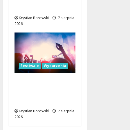
Orkiestra Zbiera
Muzyków!
Krystian Borowski
7 sierpnia
2026
Festiwale
Wydarzenia
Parada Wolności 2026:
Muzyczne Święto Łodzi
z Niezapomnianymi
Atrakcjami
Krystian Borowski
7 sierpnia
2026