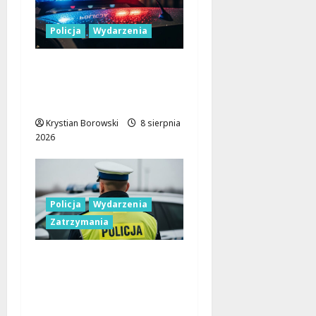
Policja
Wydarzenia
Nowa era Policji:
Miliony na sprzęt i
nowoczesne pojazdy
Krystian Borowski
8 sierpnia
2026
Policja
Wydarzenia
Zatrzymania
Nietypowa
interwencja w Łodzi:
pijany kierowca i
poszukiwany pasażer