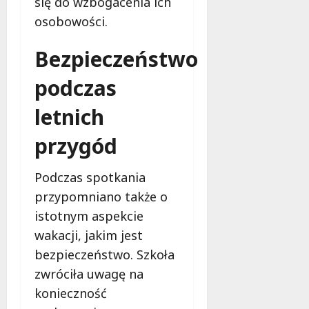
się do wzbogacenia ich
t
a
osobowości.
o
r
8
o
Bezpieczeństwo
sierpnia
w
2026
podczas
e
r
letnich
z
e
przygód
8
sierpnia
Podczas spotkania
2026
przypomniano także o
istotnym aspekcie
wakacji, jakim jest
bezpieczeństwo. Szkoła
zwróciła uwagę na
konieczność