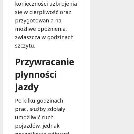
n
konieczności uzbrojenia
y
się w cierpliwość oraz
7
i
sierpnia
przygotowania na
i
2026
n
możliwe opóźnienia,
n
zwłaszcza w godzinach
e
szczytu.
7
Przywracanie
sierpnia
2026
płynności
jazdy
Po kilku godzinach
prac, służby zdołały
umożliwić ruch
pojazdów, jednak
początkowo odbywał