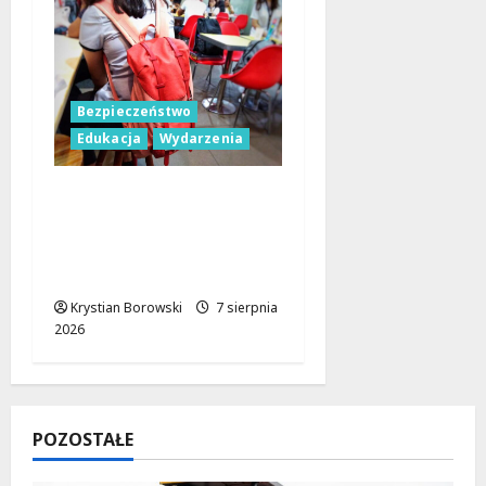
Bezpieczeństwo
Edukacja
Wydarzenia
Czerwcowe działania
profilaktyczne w Łodzi:
podsumowanie dla
dzieci i młodzieży
Krystian Borowski
7 sierpnia
2026
POZOSTAŁE