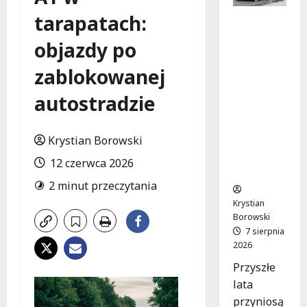
tarapatach:
Powiat
łódzki
objazdy po
wschodni
.
zablokowanej
Bezpiecz
niejsze
autostradzie
drogi i
nowe
Krystian Borowski
inwestycj
e
12 czerwca 2026
drogowe
2 minut przeczytania
Krystian
Borowski
7 sierpnia
2026
Przyszłe
lata
przyniosą