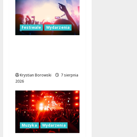
Festiwale
Wydarzenia
Parada Wolności 2026:
Muzyczne Święto Łodzi
z Niezapomnianymi
Atrakcjami
Krystian Borowski
7 sierpnia
2026
Muzyka
Wydarzenia