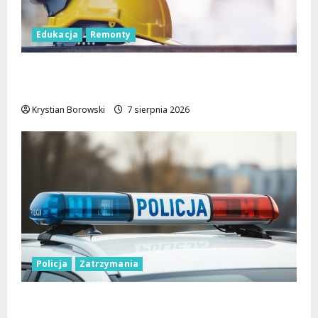
Edukacja
Remonty
Nowa era dla zabytkowej szkoły na
Rokiciu w Łodzi
Krystian Borowski
7 sierpnia 2026
Policja
Zatrzymania
Zatrzymanie pary oszustów: policyjna