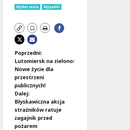
Wydarzenia
Wypadki
Z
Poprzedni:
Lutomiersk na zielono:
o
Nowe życie dla
b
przestrzeni
publicznych!
a
Dalej:
c
Błyskawiczna akcja
strażników ratuje
z
zagajnik przed
w
pożarem