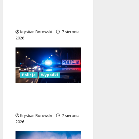
Bezpieczniejsze drogi i
nowe inwestycje
drogowe
Krystian Borowski
7 sierpnia
2026
Policja
Wypadki
17-latek kierował
motocyklem typu
cross bez uprawnień
Krystian Borowski
7 sierpnia
2026