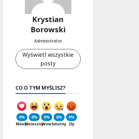
Krystian
Borowski
Administrator
Wyświetl wszystkie
posty
CO O TYM MYŚLISZ?
0%
0%
0%
0%
0%
Miłość
Śmieszny
Wow
Smutny
Zły