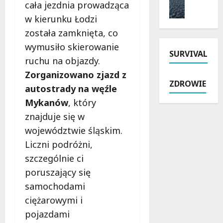
y
i
cała jezdnia prowadząca
m
n
t
a
w kierunku Łodzi
o
i
k
i
n
została zamknięta, co
e
o
k
t
p
w
u
wymusiło skierowanie
SURVIVAL
P
a
e
r
ruchu na objazdy.
a
r
j
s
Zorganizowano zjazd z
b
y
s
y
ZDROWIE
i
o
autostrady na węźle
z
w
a
s
k
Ł
Mykanów
, który
n
z
o
o
znajduje się w
i
u
ł
d
województwie śląskim.
c
s
y
z
k
t
n
Liczni podróżni,
i
i
ó
a
.
szczególnie ci
e
w
R
P
poruszający się
j
:
o
r
:
samochodami
p
k
a
N
o
i
w
ciężarowymi i
o
l
c
o
pojazdami
w
i
i
j