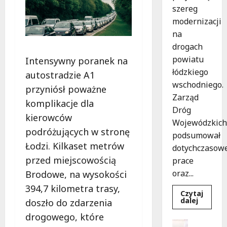
szereg
modernizacji
na
drogach
powiatu
Intensywny poranek na
łódzkiego
autostradzie A1
wschodniego.
przyniósł poważne
Zarząd
komplikacje dla
Dróg
kierowców
Wojewódzkich
podróżujących w stronę
podsumował
Łodzi. Kilkaset metrów
dotychczasow
przed miejscowością
prace
oraz...
Brodowe, na wysokości
394,7 kilometra trasy,
Czytaj
Dowied
dalej
doszło do zdarzenia
się
więcej
drogowego, które
o
Dofinans