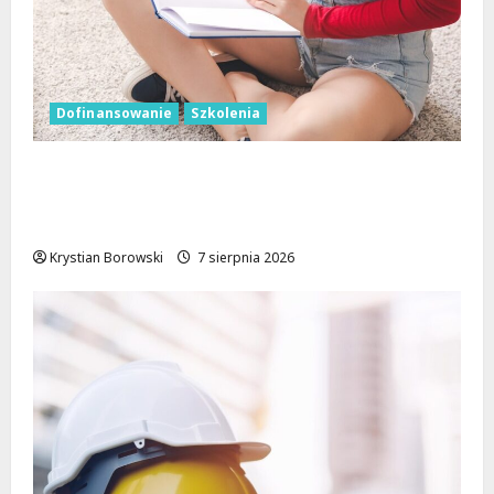
Dofinansowanie
Szkolenia
Wielka kasa na szkolenia i kursy w Łodzi.
Prawo jazdy, angielski, grooming, makijaż
permanentny i inne
Krystian Borowski
7 sierpnia 2026