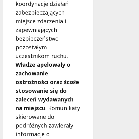
c
k
i
koordynację działań
z
i
n
zabezpieczających
y
e
g
miejsce zdarzenia i
n
m
,
a
zapewniających
m
s
a
7
bezpieczeństwo
i
sierpnia
k
pozostałym
ę
2026
i
uczestnikom ruchu.
j
j
u
Władze apelowały o
a
ż
ż
zachowanie
w
p
ostrożności oraz ścisłe
s
e
i
stosowanie się do
r
e
m
zaleceń wydawanych
r
a
na miejscu
. Komunikaty
p
n
skierowane do
n
e
i
podróżnych zawierały
n
u
t
informacje o
!