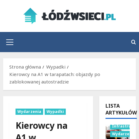
Przejdź
do
treści
Menu
główne
Strona główna
Wypadki
Kierowcy na A1 w tarapatach: objazdy po
zablokowanej autostradzie
LISTA
Wydarzenia
Wypadki
ARTYKUŁÓW
Kierowcy na
Infrastruktu
Wydarzenia
A1 w