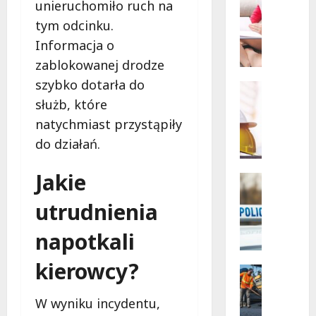
Powiat
unieruchomiło ruch na
Szkoleni
łódzki
wschodn
W
tym odcinku.
Bezpiec
i
drogi
Informacja o
i
e
nowe
zablokowanej drodze
l
inwesty
drogow
szybko dotarła do
k
Edukacja
a
Remonty
służb, które
N
k
natychmiast przystąpiły
o
a
do działań.
w
s
a
a
Jakie
e
n
Policja
r
Zatrzyma
a
utrudnienia
Z
a
s
a
d
z
napotkali
t
l
k
r
a
o
kierowcy?
z
z
Komunik
l
y
Remonty
a
e
R
m
b
W wyniku incydentu,
n
e
a