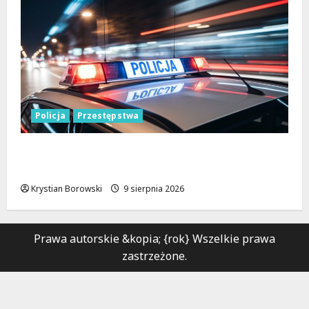
Policja
Przestępstwa
Recydywiści zatrzymani po brutalnym
napadzie w Łodzi
Krystian Borowski
9 sierpnia 2026
Prawa autorskie &kopia; {rok} Wszelkie prawa
zastrzeżone.