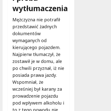
r
y
o
e
wytłumaczenia
s
m
s
z
z
n
i
p
Mężczyzna nie potrafił
t
a
o
i
a
p
p
przedstawić żadnych
e
t
a
o
c
dokumentów
y
d
m
z
wymaganych od
w
z
o
e
P
kierującego pojazdem.
i
c
ń
a
e
!
s
Najpierw tłumaczył, że
r
w
t
zostawił je w domu, ale
k
Ł
w
9
po chwili przyznał, iż nie
u
o
o
sierpnia
P
d
posiada prawa jazdy.
2026
n
o
z
a
Wspomniał, że
d
i
s
wcześniej był karany za
o
z
prowadzenie pojazdu
l
l
9
s
sierpnia
pod wpływem alkoholu i
a
k
2026
k
to z tego powodu nie