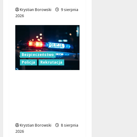
Łodzi
Krystian Borowski
9 sierpnia
2026
Bezpieczeństwo
Policja
Rekrutacja
Polska Policja w 2026
roku: intensywne
wzmocnienia i
nowoczesne
rozwiązania dla
bezpieczeństwa
Krystian Borowski
8 sierpnia
2026