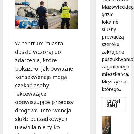
Mazowieckieg
gdzie
lokalne
służby
prowadzą
W centrum miasta
szeroko
doszło wczoraj do
zakrojone
poszukiwania
zdarzenia, które
zaginionego
pokazało, jak poważne
mieszkańca.
konsekwencje mogą
Mężczyzna,
czekać osoby
którego...
lekceważące
Czytaj
obowiązujące przepisy
Dowied
dalej
się
drogowe. Interwencja
więcej
o
służb porządkowych
Bezpiecz
Zniknięc
Góry
w
ujawniła nie tylko
Tomasz
G