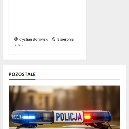
Nietypowa
interwencja w Łodzi:
pijany kierowca i
poszukiwany pasażer
na motorowerze
Krystian Borowski
8 sierpnia
2026
POZOSTAŁE