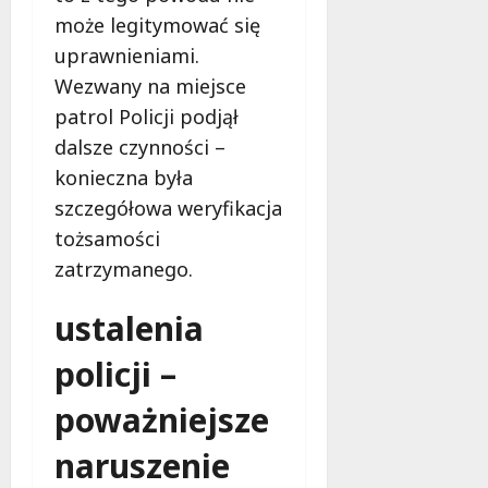
i
a
może legitymować się
m
c
w
uprawnieniami.
h
Ł
Wezwany na miejsce
o
9
patrol Policji podjął
d
sierpnia
dalsze czynności –
z
2026
i
konieczna była
!
szczegółowa weryfikacja
tożsamości
8
zatrzymanego.
sierpnia
2026
ustalenia
policji –
poważniejsze
naruszenie