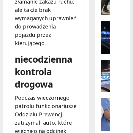
Mazowi
złamanie zakazu ruchu,
ó
–
społecz
ale także brak
r
w
s
akcji!
wymaganych uprawnień
k
Policja
do prowadzenia
i
Zaginięci
pojazdu przez
Z
e
a
kierującego.
p
g
r
i
z
niecodzienna
n
y
Policja
i
Przestęp
kontrola
g
R
o
o
e
drogowa
n
d
c
y
y
y
2
b
Podczas wieczornego
d
7
Wydarze
e
patrolu funkcjonariusze
y
Zdrowie
-
z
J
w
Oddziału Prewencji
l
r
o
i
a
y
zatrzymali auto, które
g
ś
t
z
wjechało na odcinek
a
c