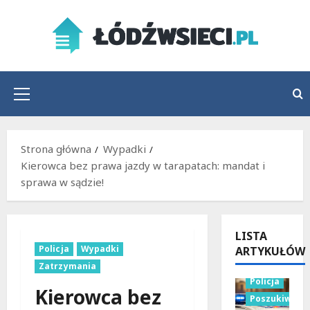
Przejdź
do
treści
Menu
główne
Strona główna
Wypadki
Kierowca bez prawa jazdy w tarapatach: mandat i
sprawa w sądzie!
LISTA
Policja
Wypadki
ARTYKUŁÓW
Zatrzymania
Policja
Kierowca bez
Poszukiwani