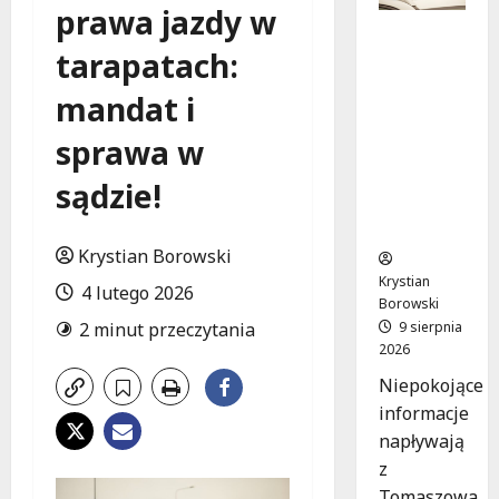
prawa jazdy w
Zniknięci
tarapatach:
e w
Tomaszo
mandat i
wie
Mazowie
sprawa w
ckim –
społeczn
sądzie!
ość w
akcji!
Krystian Borowski
Krystian
4 lutego 2026
Borowski
9 sierpnia
2 minut przeczytania
2026
Niepokojące
informacje
napływają
z
Tomaszowa