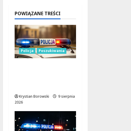
napadzie
w Łodzi
POWIĄZANE TREŚCI
9 sierpnia
2026
Policja
Poszukiwania
Zniknięcie w
Tomaszowie
Mazowieckim –
społeczność w akcji!
Krystian Borowski
9 sierpnia
2026