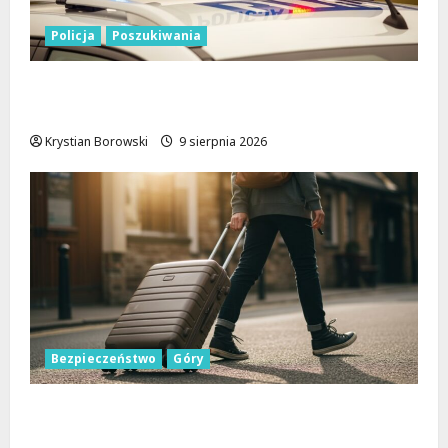
Policja
Poszukiwania
Zniknięcie w Tomaszowie Mazowieckim –
społeczność w akcji!
Krystian Borowski
9 sierpnia 2026
Bezpieczeństwo
Góry
Górskie przygody bez ryzyka: jak zapewnić
sobie bezpieczeństwo na szlakach