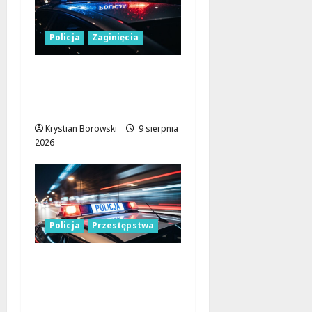
Policja
Zaginięcia
Zaginiony 27-latek z
Wielunia – Policja prosi
o pomoc!
Krystian Borowski
9 sierpnia
2026
Policja
Przestępstwa
Recydywiści
zatrzymani po
brutalnym napadzie w