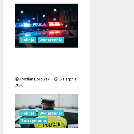
Policja
Wydarzenia
Nowa era Policji:
Miliony na sprzęt i
nowoczesne pojazdy
Krystian Borowski
8 sierpnia
2026
Policja
Wydarzenia
Zatrzymania