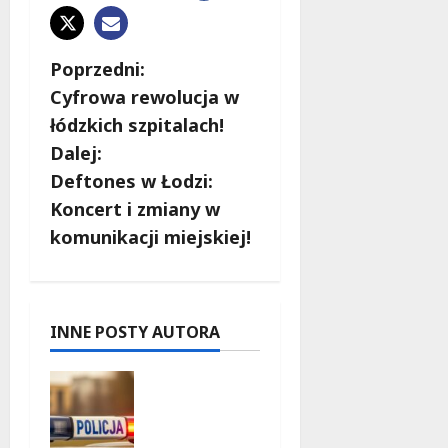
Z
Poprzedni:
Cyfrowa rewolucja w
o
łódzkich szpitalach!
b
Dalej:
Deftones w Łodzi:
a
Koncert i zmiany w
c
komunikacji miejskiej!
z
w
INNE POSTY AUTORA
p
Zniknięcie
i
w
Tomaszo
wie