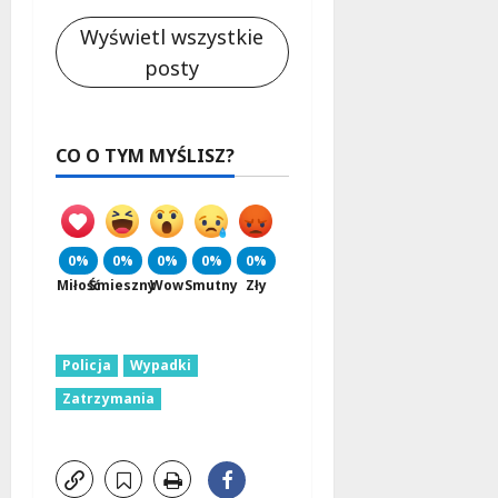
Wyświetl wszystkie
posty
CO O TYM MYŚLISZ?
0%
0%
0%
0%
0%
Miłość
Śmieszny
Wow
Smutny
Zły
Policja
Wypadki
Zatrzymania