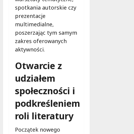
i
a
spotkania autorskie czy
m
c
w
prezentacje
h
Ł
multimedialne,
o
9
poszerzając tym samym
d
sierpnia
zakres oferowanych
z
2026
i
aktywności.
!
Otwarcie z
8
sierpnia
udziałem
2026
społeczności i
podkreśleniem
roli literatury
Początek nowego