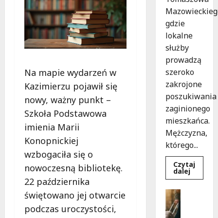
Mazowieckieg
gdzie
lokalne
służby
prowadzą
Na mapie wydarzeń w
szeroko
zakrojone
Kazimierzu pojawił się
poszukiwania
nowy, ważny punkt –
zaginionego
Szkoła Podstawowa
mieszkańca.
imienia Marii
Mężczyzna,
Konopnickiej
którego...
wzbogaciła się o
Czytaj
nowoczesną bibliotekę.
Dowied
dalej
się
22 października
więcej
o
Bezpiecz
świętowano jej otwarcie
Zniknięc
Góry
w
podczas uroczystości,
Tomasz
G