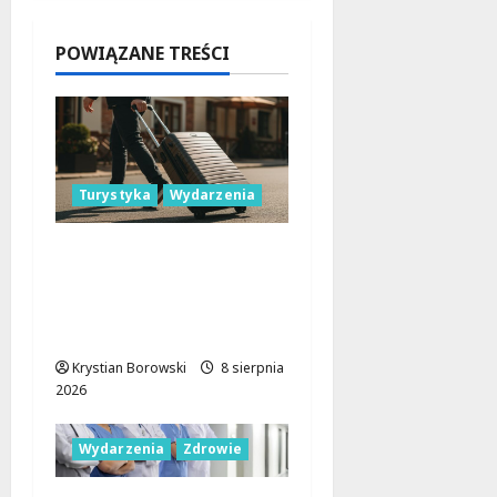
napadzie
w Łodzi
POWIĄZANE TREŚCI
9 sierpnia
2026
Turystyka
Wydarzenia
Skarby przyrody i
historii: Odkryj okolice
Łodzi na jednodniowe
wycieczki
Krystian Borowski
8 sierpnia
2026
Wydarzenia
Zdrowie