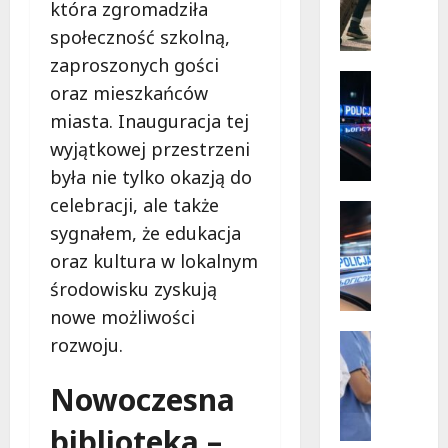
Mazowi
która zgromadziła
ó
–
społecz
r
społeczność szkolną,
w
s
akcji!
zaproszonych gości
k
Policja
oraz mieszkańców
i
Zaginięci
miasta. Inauguracja tej
Z
e
a
p
wyjątkowej przestrzeni
g
r
była nie tylko okazją do
i
z
celebracji, ale także
n
y
Policja
i
Przestęp
sygnałem, że edukacja
g
R
o
o
oraz kultura w lokalnym
e
n
d
środowisku zyskują
c
y
y
nowe możliwości
y
2
b
d
7
Wydarze
e
rozwoju.
y
Zdrowie
-
z
J
w
l
r
Nowoczesna
o
i
a
y
g
ś
t
z
biblioteka –
a
c