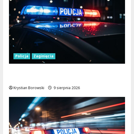
Policja
Zaginięcia
Zaginiony 27-latek z Wielunia – Policja
prosi o pomoc!
Krystian Borowski
9 sierpnia 2026