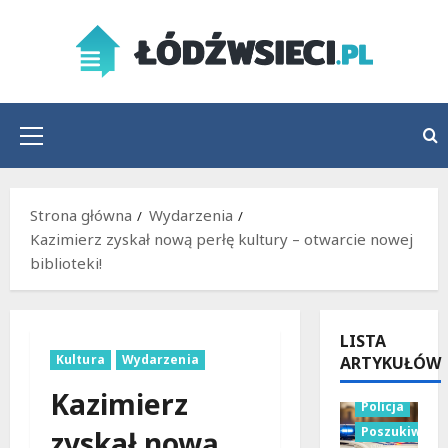
Przejdź
do
treści
Menu
główne
Strona główna
Wydarzenia
Kazimierz zyskał nową perłę kultury – otwarcie nowej
biblioteki!
LISTA
Kultura
Wydarzenia
ARTYKUŁÓW
Kazimierz
Policja
Poszukiwani
zyskał nową