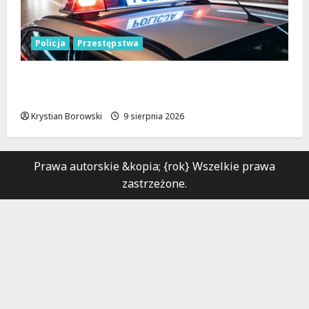
Policja
Przestępstwa
Recydywiści zatrzymani po brutalnym
napadzie w Łodzi
Krystian Borowski
9 sierpnia 2026
Prawa autorskie &kopia; {rok} Wszelkie prawa
zastrzeżone.