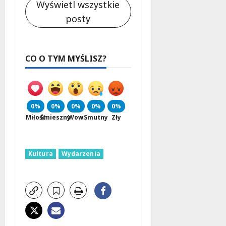
Wyświetl wszystkie
posty
CO O TYM MYŚLISZ?
0%
0%
0%
0%
0%
Miłość
Śmieszny
Wow
Smutny
Zły
Kultura
Wydarzenia