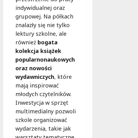
r
y
o
e
indywidualnej oraz
s
m
s
z
grupowej. Na półkach
z
n
i
p
t
znalazły się nie tylko
a
o
i
a
p
p
e
lektury szkolne, ale
t
a
o
c
również
bogata
y
d
m
z
kolekcja książek
w
z
o
e
P
i
popularnonaukowych
c
ń
a
e
!
s
oraz nowości
r
w
t
wydawniczych
, które
k
Ł
w
9
mają inspirować
u
o
o
sierpnia
P
d
2026
młodych czytelników.
n
o
z
a
Inwestycja w sprzęt
d
i
s
multimedialny pozwoli
o
z
l
szkole organizować
l
9
s
sierpnia
a
wydarzenia, takie jak
k
2026
k
warsztaty tematyczne,