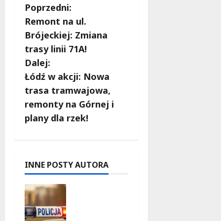
Z
Poprzedni:
Remont na ul.
o
Brójeckiej: Zmiana
b
trasy linii 71A!
Dalej:
a
Łódź w akcji: Nowa
c
trasa tramwajowa,
remonty na Górnej i
z
plany dla rzek!
w
p
INNE POSTY AUTORA
i
Zniknięcie
s
w
Tomaszo
y