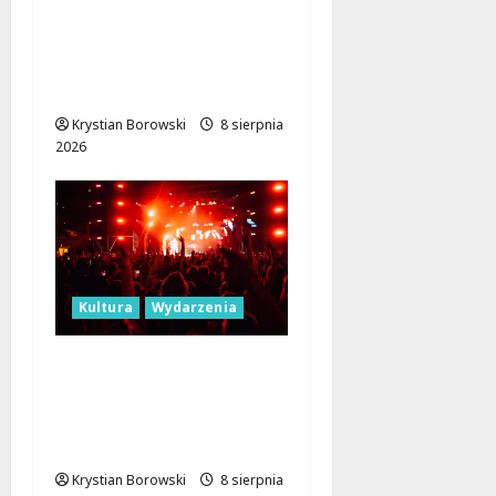
Joga na trawie:
Bezpłatne warsztaty w
Parku Podolskim w
Łodzi!
Krystian Borowski
8 sierpnia
2026
Kultura
Wydarzenia
Dożynki 2026 w
Łódzkiem: Tradycja i
Nowoczesność w Sercu
Regionu!
Krystian Borowski
8 sierpnia