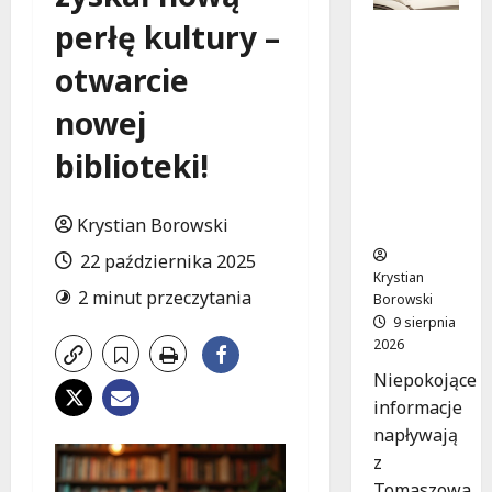
perłę kultury –
Zniknięci
e w
otwarcie
Tomaszo
wie
nowej
Mazowie
ckim –
biblioteki!
społeczn
ość w
Krystian Borowski
akcji!
22 października 2025
Krystian
2 minut przeczytania
Borowski
9 sierpnia
2026
Niepokojące
informacje
napływają
z
Tomaszowa