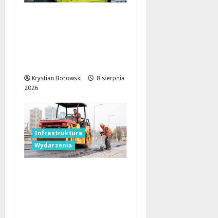
Nietypowa
interwencja w Łodzi:
pijany kierowca i
poszukiwany pasażer
na motorowerze
Krystian Borowski
8 sierpnia
2026
Infrastruktura
Wydarzenia
Powiat łódzki
wschodni.
Bezpieczniejsze drogi i
nowe inwestycje