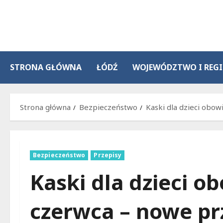
Przejdź
do
treści
STRONA GŁÓWNA
ŁÓDŹ
WOJEWÓDZTWO I REG
Strona główna
Bezpieczeństwo
Kaski dla dzieci obo
Bezpieczeństwo
Przepisy
Kaski dla dzieci 
czerwca – nowe pr