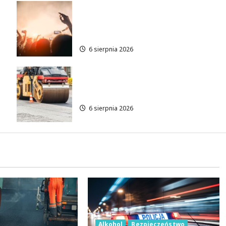
Taneczne wieczory dla
e
seniorów w Łodzi: Potańcówki
pod chmurką!
6 sierpnia 2026
Metamorfoza Olsztyńskiej:
Nowy Asfalt i Zieleń w Łodzi!
6 sierpnia 2026
Alkohol
Bezpieczeństwo