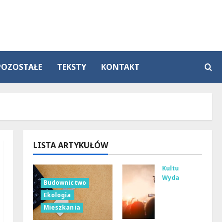
POZOSTAŁE
TEKSTY
KONTAKT
LISTA ARTYKUŁÓW
Kultura
Wydarzenia
Budownictwo
Tan
Ekologia
ecz
Mieszkania
ne