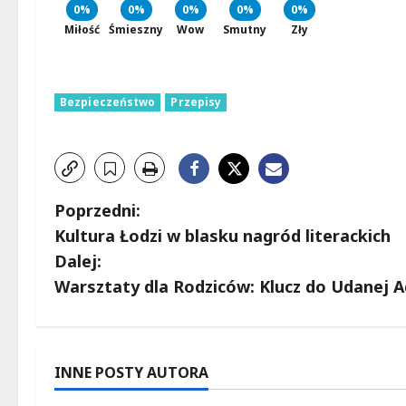
0%
0%
0%
0%
0%
Miłość
Śmieszny
Wow
Smutny
Zły
Bezpieczeństwo
Przepisy
Z
Poprzedni:
Kultura Łodzi w blasku nagród literackich
o
Dalej:
b
Warsztaty dla Rodziców: Klucz do Udanej A
a
c
INNE POSTY AUTORA
z