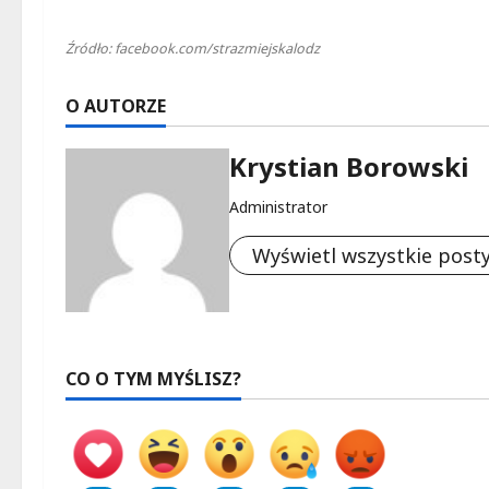
Źródło: facebook.com/strazmiejskalodz
O AUTORZE
Krystian Borowski
Administrator
Wyświetl wszystkie post
CO O TYM MYŚLISZ?