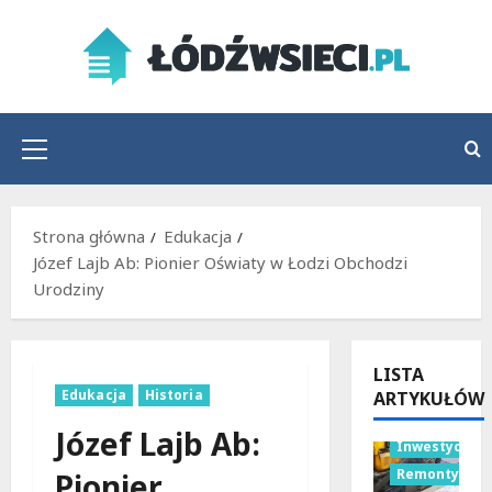
Przejdź
do
treści
Menu
główne
Strona główna
Edukacja
Józef Lajb Ab: Pionier Oświaty w Łodzi Obchodzi
Urodziny
LISTA
Edukacja
Historia
ARTYKUŁÓW
Bezpieczeńs
Józef Lajb Ab:
Inwestycje
Remonty
Pionier