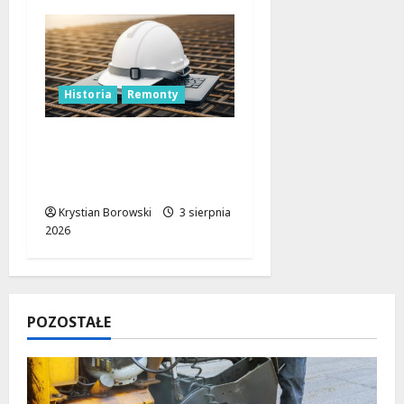
Historia
Remonty
Rewolucja w Łodzi:
Kamienica z 1893 roku
odzyska dawny blask!
Krystian Borowski
3 sierpnia
2026
POZOSTAŁE