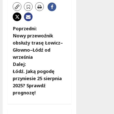
Z
Poprzedni:
Nowy przewoźnik
o
obsłuży trasę Łowicz–
b
Głowno–Łódź od
września
a
Dalej:
c
Łódź. Jaką pogodę
przyniesie 25 sierpnia
z
2025? Sprawdź
w
prognozę!
p