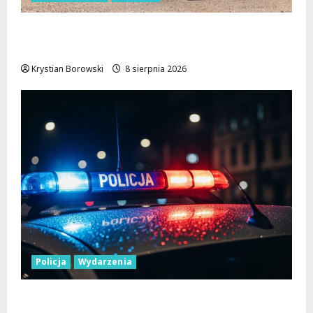
Rewolucja na ulicach Brzezin: Mrocka i
Malownicza zyskają nowy blask!
Krystian Borowski
8 sierpnia 2026
Policja
Wydarzenia
Nowa era Policji: Miliony na sprzęt i