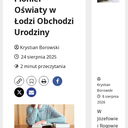
Oświaty w
Nowa Era
Drogi w
Łodzi Obchodzi
Józefowi
e i
Urodziny
Rogowie:
Komfort i
Bezpiecz
Krystian Borowski
eństwo
24 sierpnia 2025
dla
Mieszkań
2 minut przeczytania
ców!
Krystian
Borowski
8 sierpnia
2026
W
Józefowie
i Rogowie