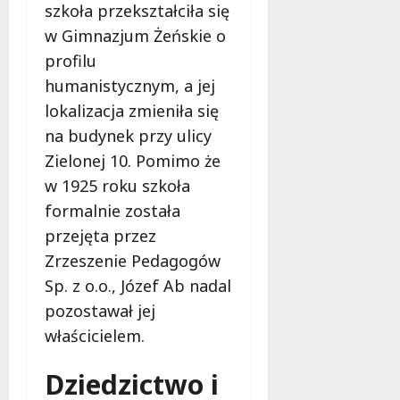
z
a
sierpnia
szkoła przekształciła się
s
a
2026
s
z
w Gimnazjum Żeńskie o
n
k
u
i
profilu
!
k
a
humanistycznym, a jej
i
d
8
lokalizacja zmieniła się
w
l
sierpnia
a
na budynek przy ulicy
a
2026
n
b
Zielonej 10. Pomimo że
y
e
w 1925 roku szkoła
p
z
formalnie została
a
p
s
przejęta przez
i
a
e
Zrzeszenie Pedagogów
ż
c
Sp. z o.o., Józef Ab nadal
e
z
r
pozostawał jej
e
n
ń
właścicielem.
a
s
m
t
Dziedzictwo i
o
w