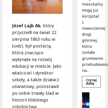
mieszkańcy
mogą już
korzystać
z
Józef Lajb Ab
, który
nowoczesnej
przyszedł na świat 22
drogi
sierpnia 1863 roku w
gminnej,
Łodzi, był postacią,
która
została
która znacząco
gruntownie
wpłynęła na rozwój
przebudowan
edukacji w mieście. Jako
na...
właściciel i dyrektor
szkoły, a także działacz
Czytaj
Dowied
dalej
oświatowy, pozostawił
się
więcej
po sobie trwały ślad w
o
Bezpiecz
Nowa
Policja
historii łódzkiego
Era
Drogi
Rekrutac
szkolnictwa.
w