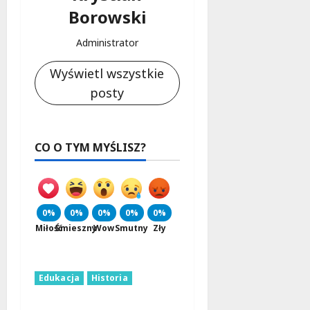
Borowski
Administrator
Wyświetl wszystkie
posty
CO O TYM MYŚLISZ?
0%
0%
0%
0%
0%
Miłość
Śmieszny
Wow
Smutny
Zły
Edukacja
Historia