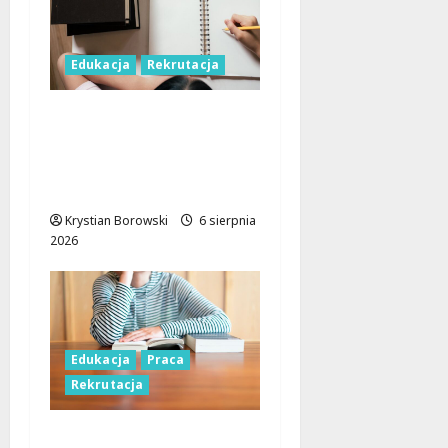
Edukacja
Rekrutacja
Rekrutacja
uzupełniająca w Łodzi:
Sprawdź, jak dołączyć
do studiów!
Krystian Borowski
6 sierpnia
2026
Edukacja
Praca
Rekrutacja
Nauczyciele w Łodzi: