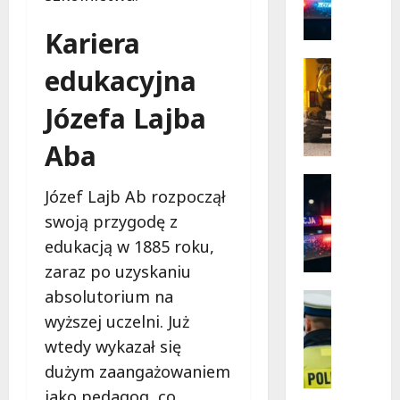
P
Józefow
i
o
Rogowie
Kariera
l
Komfor
i
s
Infrastr
Bezpie
edukacyjna
k
Remonty
dla
Mieszk
a
R
Józefa Lajba
P
e
o
w
Aba
l
o
i
l
Policja
Józef Lajb Ab rozpoczął
c
u
Wydarzen
N
j
c
swoją przygodę z
o
a
j
edukacją w 1885 roku,
w
w
a
zaraz po uzyskaniu
a
2
n
absolutorium na
e
0
a
Policja
r
Wydarze
2
u
wyższej uczelni. Już
Zatrzyma
a
6
l
wtedy wykazał się
N
P
r
i
i
dużym zaangażowaniem
o
o
c
e
l
k
jako pedagog, co
a