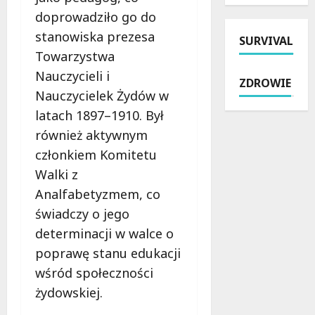
t
i
u
c
doprowadziło go do
y
c
:
h
stanowiska prezesa
p
SURVIVAL
j
i
B
o
Towarzystwa
i
n
r
w
:
t
z
Nauczycieli i
ZDROWIE
a
M
e
e
Nauczycielek Żydów w
i
i
n
z
latach 1897–1910. Był
n
l
s
i
t
również aktywnym
i
y
n
e
o
w
:
członkiem Komitetu
r
n
n
M
Walki z
w
y
e
r
e
Analfabetyzmem, co
n
w
o
n
a
z
świadczy o jego
c
c
s
m
k
determinacji w walce o
j
p
o
a
poprawę stanu edukacji
a
r
c
i
w
wśród społeczności
z
n
M
Ł
ę
i
a
żydowskiej.
o
t
e
l