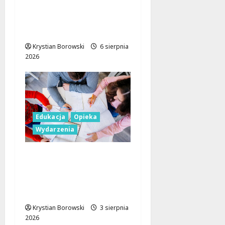
Gdzie szukać pracy
przed nowym rokiem
szkolnym?
Krystian Borowski
6 sierpnia
2026
Edukacja
Opieka
Wydarzenia
Rewolucja w opiece
nad najmłodszymi:
Nowe zasady w
łódzkich żłobkach!
Krystian Borowski
3 sierpnia
2026