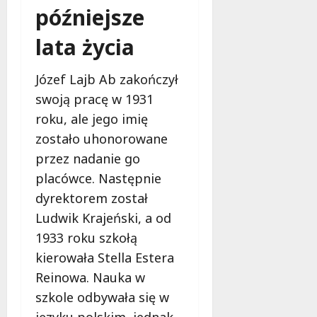
t
a
późniejsze
o
r
lata życia
8
o
sierpnia
w
2026
Józef Lajb Ab zakończył
e
swoją pracę w 1931
r
z
roku, ale jego imię
e
zostało uhonorowane
przez nadanie go
8
placówce. Następnie
sierpnia
2026
dyrektorem został
Ludwik Krajeński, a od
1933 roku szkołą
kierowała Stella Estera
Reinowa. Nauka w
szkole odbywała się w