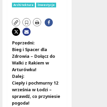
Architektura
Inwestycje
Z
Poprzedni:
Bieg i Spacer dla
o
Zdrowia – Dołącz do
b
Walki z Rakiem w
Arturówku!
a
Dalej:
c
Ciepły i pochmurny 12
września w Łodzi –
z
sprawdź, co przyniesie
w
pogoda!