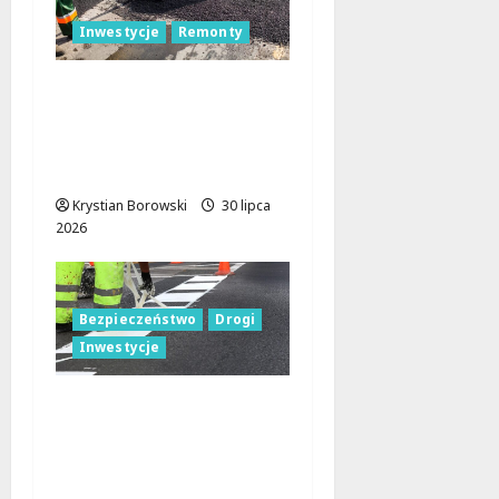
Inwestycje
Remonty
Złotno w Łodzi:
Rewolucja drogowa,
która zmienia oblicze
dzielnicy!
Krystian Borowski
30 lipca
2026
Bezpieczeństwo
Drogi
Inwestycje
Rewolucja Drogowa w
Radomszczańskim: 67
mln zł na Nową
Infrastrukturę