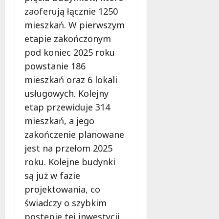
z
W
2026
zaoferują łącznie 1250
e
o
mieszkań. W pierwszym
ń
j
s
etapie zakończonym
e
t
w
pod koniec 2025 roku
w
ó
powstanie 186
o
d
mieszkań oraz 6 lokali
n
z
a
usługowych. Kolejny
t
s
w
etap przewiduje 314
z
a
mieszkań, a jego
l
Ł
zakończenie planowane
a
ó
k
d
jest na przełom 2025
a
z
roku. Kolejne budynki
c
k
są już w fazie
h
i
projektowania, co
e
g
9
świadczy o szybkim
o
sierpnia
postępie tej inwestycji.