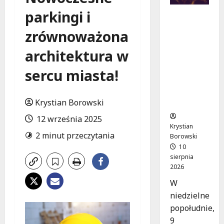
parkingi i
Letnie
Koncerty
zrównoważona
w Łodzi:
Klarneto
architektura w
we
emocje w
sercu miasta!
Parku
Źródliska
Krystian Borowski
!
12 września 2025
Krystian
2 minut przeczytania
Borowski
10
sierpnia
2026
W
niedzielne
popołudnie,
9