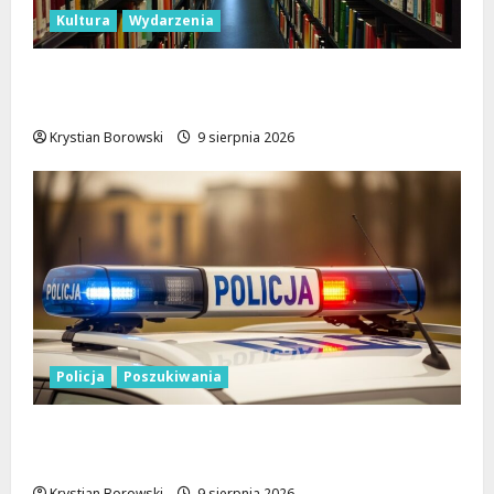
Kultura
Wydarzenia
Gry i Książki: Tydzień Pełen Wrażeń w
Łódzkiej Bibliotece
Krystian Borowski
9 sierpnia 2026
Policja
Poszukiwania
Zniknięcie w Tomaszowie Mazowieckim –
społeczność w akcji!
Krystian Borowski
9 sierpnia 2026