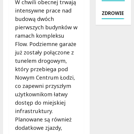
p
W chwili obecnej trwają
m
p
P
r
a
r
e
intensywne prace nad
ZDROWIE
z
s
z
ł
budową dwóch
y
z
ę
e
pierwszych budynków w
g
o
t
n
o
w
ramach kompleksu
k
W
d
i
u
r
Flow. Podziemne garaże
y
e
p
a
już zostały połączone z
b
M
i
ż
tunelem drogowym,
e
a
o
e
z
z
n
ń
który przebiega pod
r
o
y
w
Nowym Centrum Łodzi,
y
w
d
Ł
co zapewni przyszłym
z
i
z
ó
y
użytkownikom łatwy
e
i
d
k
c
ę
z
dostęp do miejskiej
a
k
k
k
infrastruktury.
:
i
i
i
Planowane są również
j
m
B
e
a
–
dodatkowe zjazdy,
u
j
k
s