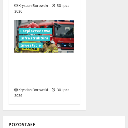
Krystian Borowski
30 lipca
2026
Bezpieczeństwo
Infrastruktura
Inwestycje
Nowy oblicze placu
OSP Rzgów: przestrzeń
dla bezpieczeństwa i
estetyki
Krystian Borowski
30 lipca
2026
POZOSTAŁE