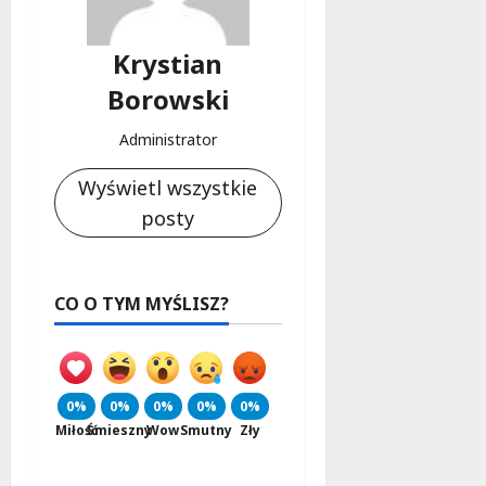
Krystian
Borowski
Administrator
Wyświetl wszystkie
posty
CO O TYM MYŚLISZ?
0%
0%
0%
0%
0%
Miłość
Śmieszny
Wow
Smutny
Zły