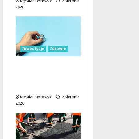
Krystian Borowski
2 sierpnia
2026
Inwestycje
Zdrowie
Łódź inwestuje w
zdrowie: nowoczesne
przychodnie i sprzęt
dla mieszkańców
Krystian Borowski
2 sierpnia
2026