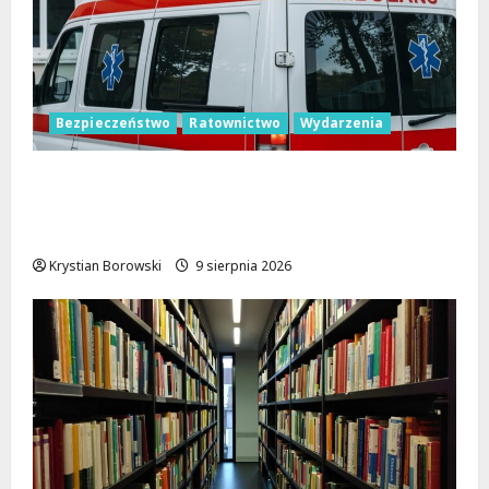
Bezpieczeństwo
Ratownictwo
Wydarzenia
Bezpieczne wakacje z WOPR. Sprzęt
kupiony dzięki Budżetowi Obywatelskiemu
Województwa Łódzkiego już ratuje życie
Krystian Borowski
9 sierpnia 2026