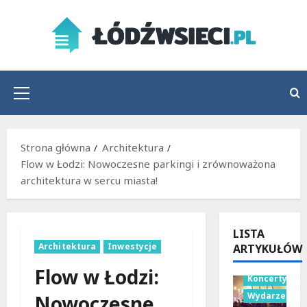
Przejdź
do
treści
Menu
główne
Strona główna
Architektura
Flow w Łodzi: Nowoczesne parkingi i zrównoważona
architektura w sercu miasta!
LISTA
Architektura
Inwestycje
ARTYKUŁÓW
Flow w Łodzi:
Koncerty
Wydarzenia
Nowoczesne