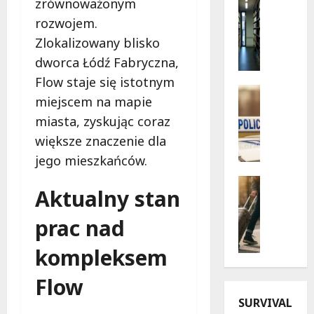
zrównoważonym
i
Wydarzen
rozwojem.
e
G
Zlokalizowany blisko
c
r
z
y
dworca Łódź Fabryczna,
n
i
Flow staje się istotnym
e
K
Policja
miejscem na mapie
w
s
Poszukiw
Z
a
i
miasta, zyskując coraz
n
k
ą
większe znaczenie dla
i
a
ż
jego mieszkańców.
k
c
k
n
j
i
Bezpiecz
Aktualny stan
i
Góry
e
:
G
ę
z
T
prac nad
ó
c
W
y
r
i
O
d
kompleksem
s
e
P
z
k
w
R
i
Flow
i
T
.
e
SURVIVAL
e
o
S
ń