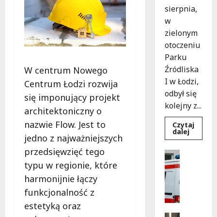
sierpnia,
w
zielonym
otoczeniu
Parku
Źródliska
W centrum Nowego
I w Łodzi,
Centrum Łodzi rozwija
odbył się
się imponujący projekt
kolejny z...
architektoniczny o
nazwie Flow. Jest to
Czytaj
Dowied
dalej
jedno z najważniejszych
się
więcej
przedsięwzięć tego
o
Bezpiecz
Letnie
Ratowni
typu w regionie, które
Koncert
w
Wydarzen
harmonijnie łączy
Łodzi:
B
Klarnet
funkcjonalność z
emocje
e
w
z
estetyką oraz
Parku
Źródlisk
p
Kultura