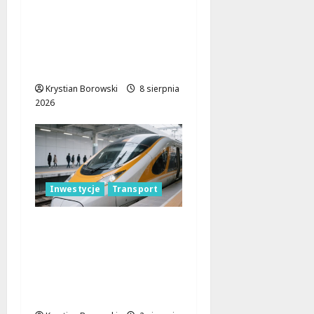
Józefowie i Rogowie:
Komfort i
Bezpieczeństwo dla
Mieszkańców!
Krystian Borowski
8 sierpnia
2026
Inwestycje
Transport
Nowoczesne pociągi
dla Łódzkiego. Szybkie,
dostępne dla każdego i
gotowe do zadań
specjalnych