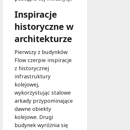
2026
j
u
Inspiracje
ż
r
historyczne w
a
t
architekturze
u
j
Pierwszy z budynków
e
ż
Flow czerpie inspiracje
y
z historycznej
c
infrastruktury
i
kolejowej,
e
wykorzystując stalowe
9
arkady przypominające
sierpnia
dawne obiekty
2026
kolejowe. Drugi
budynek wyróżnia się