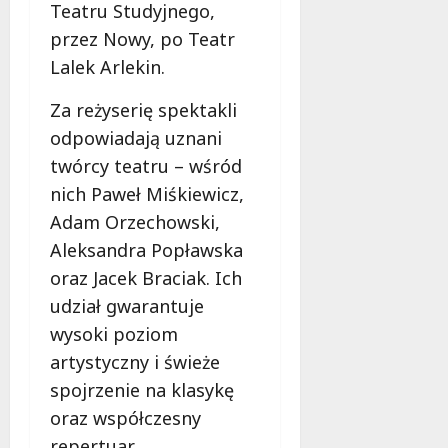
c
w
Teatru Studyjnego,
i
o
z
i
a
w
przez Nowy, po Teatr
n
e
!
i
Lalek Arlekin.
e
c
O
w
i
S
7
Za reżyserię spektakli
Ł
e
P
sierpnia
odpowiadają uznani
o
K
2026
L
d
a
twórcy teatru – wśród
u
z
z
b
nich Paweł Miśkiewicz,
i
i
o
Adam Orzechowski,
:
m
w
p
i
Aleksandra Popławska
i
o
e
d
oraz Jacek Braciak. Ich
d
r
z
udział gwarantuje
s
s
a
wysoki poziom
u
k
m
i
artystyczny i świeże
7
o
m
spojrzenie na klasykę
sierpnia
w
–
2026
oraz współczesny
a
s
repertuar.
n
k