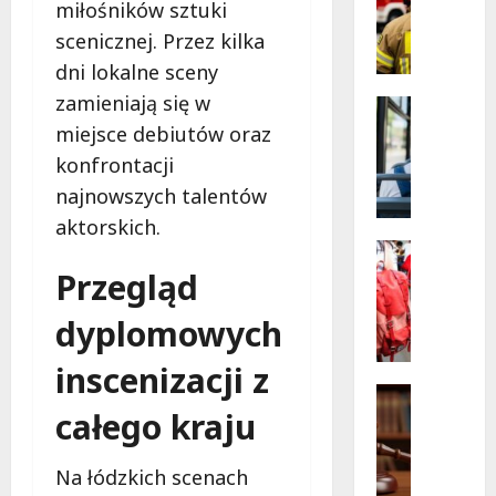
Wolnośc
B
miłośników sztuki
w
e
Konstan
scenicznej. Przez kilka
Nowe
z
linie
dni lokalne sceny
p
autobu
wkrótc
zamieniają się w
i
Remonty
ruszą!
e
Transpor
miejsce debiutów oraz
N
c
konfrontacji
o
z
najnowszych talentów
w
n
a
aktorskich.
i
t
e
Bezpiecz
r
Edukacja
j
Przegląd
Wydarzen
a
s
C
s
dyplomowych
z
z
a
a
e
inscenizacji z
a
g
r
u
Pomoc sp
m
w
całego kraju
Porady p
t
i
c
B
o
n
o
e
b
a
Na łódzkich scenach
w
z
u
D