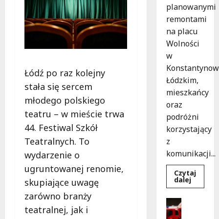
planowanymi
remontami
na placu
Wolności
w
Konstantynow
Łódź po raz kolejny
Łódzkim,
stała się sercem
mieszkańcy
młodego polskiego
oraz
teatru – w mieście trwa
podróżni
44. Festiwal Szkół
korzystający
Teatralnych. To
z
komunikacji...
wydarzenie o
ugruntowanej renomie,
Czytaj
Dowied
dalej
skupiające uwagę
się
więcej
zarówno branży
o
Bezpiecz
Remont
teatralnej, jak i
Wydarzen
placu