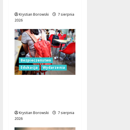
Lubowidza
Krystian Borowski
7 sierpnia
2026
Bezpieczeństwo
Edukacja
Wydarzenia
Czerwcowe działania
profilaktyczne w Łodzi:
podsumowanie dla
dzieci i młodzieży
Krystian Borowski
7 sierpnia
2026