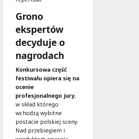
i
o
e
r
Grono
d
z
ekspertów
l
y
a
s
decyduje o
d
t
z
a
nagrodach
i
j
e
z
c
p
Konkursowa część
i
r
festiwalu opiera się na
i
o
ocenie
m
f
ł
e
profesjonalnego jury
,
o
s
w skład którego
d
j
wchodzą wybitne
z
o
postacie polskiej sceny.
i
n
e
a
Nad przebiegiem i
ż
l
werdyktem czuwają