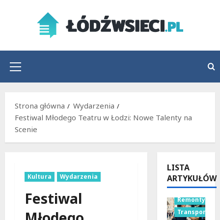
Przejdź
do
treści
Menu
główne
Strona główna
Wydarzenia
Festiwal Młodego Teatru w Łodzi: Nowe Talenty na
Scenie
LISTA
Kultura
Wydarzenia
ARTYKUŁÓW
Festiwal
Remonty
Transport
Młodego