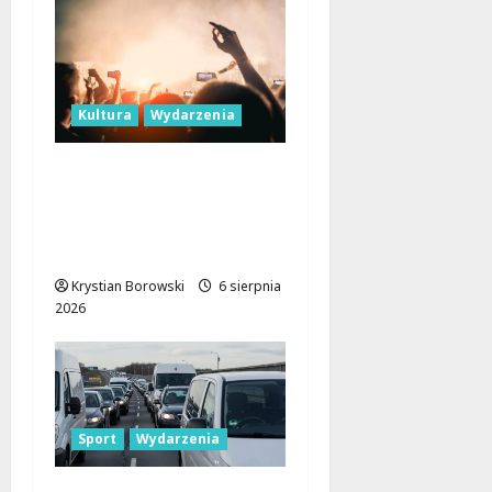
Kultura
Wydarzenia
Taneczne wieczory dla
seniorów w Łodzi:
Potańcówki pod
chmurką!
Krystian Borowski
6 sierpnia
2026
Sport
Wydarzenia