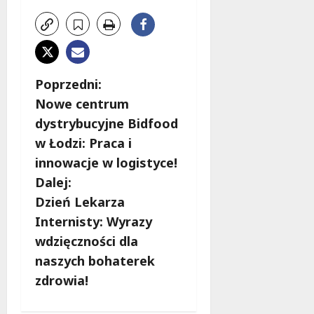
Z
Poprzedni:
Nowe centrum
o
dystrybucyjne Bidfood
b
w Łodzi: Praca i
innowacje w logistyce!
a
Dalej:
c
Dzień Lekarza
Internisty: Wyrazy
z
wdzięczności dla
w
naszych bohaterek
zdrowia!
p