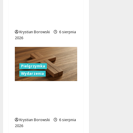
Gdzie znaleźć miejsce
parkingowe podczas
Biegu
Aleksandrowskiego?
Krystian Borowski
6 sierpnia
2026
Pielgrzymka
Wydarzenia
Pielgrzymka Diecezji
Płockiej w
Lutomiersku – Co
musisz wiedzieć?
Krystian Borowski
6 sierpnia
2026