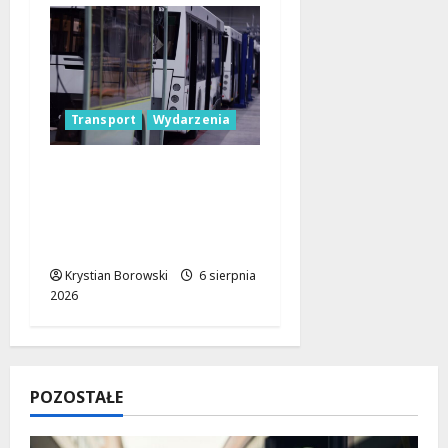
Transport
Wydarzenia
Legendarne autobusy
powracają: Ikarus-
Zemun na łódzkich
trasach!
Krystian Borowski
6 sierpnia
2026
POZOSTAŁE