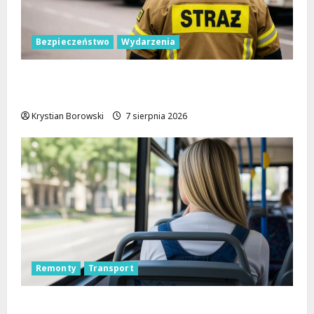
Bezpieczeństwo
Wydarzenia
Bezpieczniejsza gmina Dmosin dzięki
nowemu wozowi OSP Lubowidza
Krystian Borowski
7 sierpnia 2026
Remonty
Transport
Nowa trasa autobusu 53B w Łodzi od 7