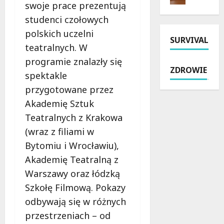
swoje prace prezentują
e
p
s
m
d
ł
studenci czołowych
u
o
z
a
5
s
polskich uczelni
i
SURVIVAL
t
3
i
teatralnych. W
a
n
B
n
programie znalazły się
ł
a
w
d
ZDROWIE
a
p
spektakle
Ł
z
n
o
o
i
przygotowane przez
i
m
d
ę
Akademię Sztuk
a
o
z
k
p
Teatralnych z Krakowa
c
i
i
r
p
o
(wraz z filiami w
n
o
r
d
o
Bytomiu i Wrocławiu),
f
a
7
w
Akademię Teatralną z
i
w
s
e
l
n
Warszawy oraz łódzką
i
m
a
a
e
u
Szkołę Filmową. Pokazy
k
w
r
w
odbywają się w różnych
t
P
p
o
przestrzeniach – od
y
o
n
z