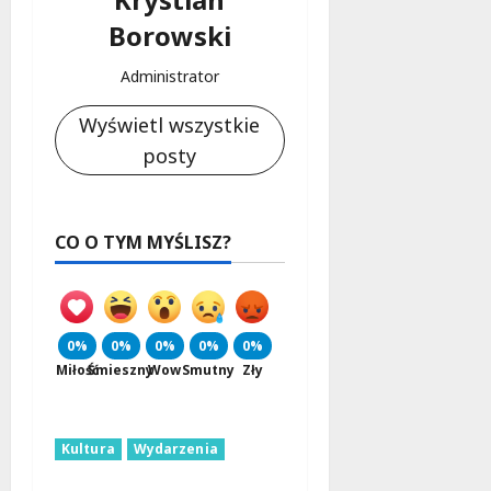
Borowski
Administrator
Wyświetl wszystkie
posty
CO O TYM MYŚLISZ?
0%
0%
0%
0%
0%
Miłość
Śmieszny
Wow
Smutny
Zły
Kultura
Wydarzenia