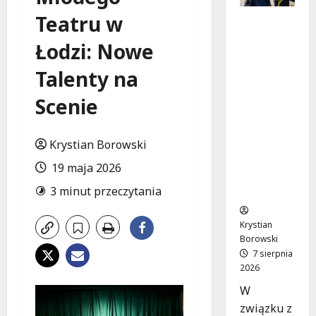
Teatru w
Remont
placu
Łodzi: Nowe
Wolności
w
Talenty na
Konstant
ynowie:
Scenie
Nowe
linie
Krystian Borowski
autobuso
we
19 maja 2026
wkrótce
3 minut przeczytania
ruszą!
Krystian
Borowski
7 sierpnia
2026
W
związku z