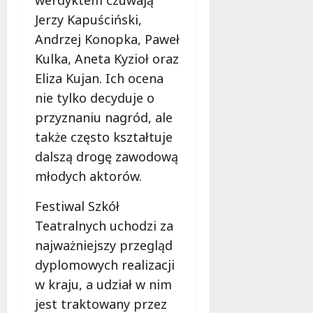
y
n
Jerzy Kapuściński,
e
Andrzej Konopka, Paweł
g
7
o
sierpnia
Kulka, Aneta Kyzioł oraz
2026
w
Eliza Kujan. Ich ocena
s
nie tylko decyduje o
p
a
przyznaniu nagród, ale
r
także często kształtuje
c
dalszą drogę zawodową
i
młodych aktorów.
a
!
Festiwal Szkół
Teatralnych uchodzi za
7
sierpnia
najważniejszy przegląd
2026
dyplomowych realizacji
w kraju, a udział w nim
jest traktowany przez