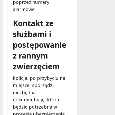
poprzez numery
z
alarmowe.
p
i
Kontakt ze
e
c
służbami i
z
e
postępowanie
ń
s
z rannym
t
w
zwierzęciem
a
Policja, po przybyciu na
8
miejsce, sporządzi
sierpnia
2026
niezbędną
dokumentację, która
będzie potrzebna w
procesie ubezpieczenia.