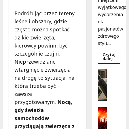
wyjątkowego
Podróżując przez tereny
wydarzenia
leśne i obszary, gdzie
dla
pasjonatów
często można spotkać
zdrowego
dzikie zwierzęta,
stylu...
kierowcy powinni być
szczególnie czujni.
Czytaj
Dowied
dalej
Nieprzewidziane
się
więcej
wtargnięcie zwierzęcia
o
Turystyk
Joga
na drogę to sytuacja, na
Wydarzen
na
trawie:
S
którą trzeba być
Bezpłat
k
warszta
zawsze
w
a
Parku
przygotowanym.
Nocą,
r
Podolsk
w
b
Kultura
gdy światła
Łodzi!
y
Wydarzen
samochodów
D
p
przyciągają zwierzęta z
o
r