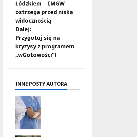
o
Łódzkiem – IMGW
b
ostrzega przed niską
widocznością
a
Dalej:
c
Przygotuj się na
kryzysy z programem
z
„wGotowości”!
w
p
INNE POSTY AUTORA
i
Joga na
s
trawie:
Bezpłatne
y
warsztaty
w Parku
Podolskim