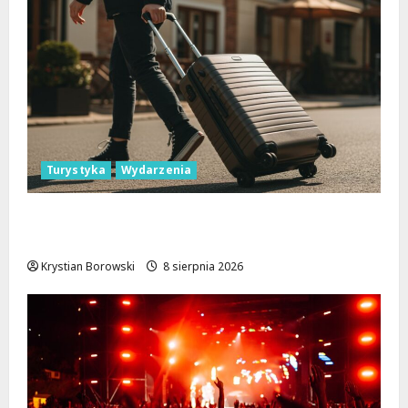
Turystyka
Wydarzenia
Skarby przyrody i historii: Odkryj okolice
Łodzi na jednodniowe wycieczki
Krystian Borowski
8 sierpnia 2026