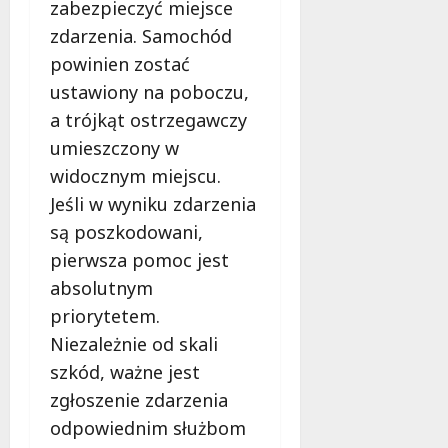
z
zabezpieczyć miejsce
M
e
i
zdarzenia. Samochód
s
e
powinien zostać
n
s
ustawiony na poboczu,
e
z
r
k
a trójkąt ostrzegawczy
o
a
umieszczony w
z
ń
widocznym miejscu.
w
c
Jeśli w wyniku zdarzenia
i
ó
ą
w
są poszkodowani,
z
!
pierwsza pomoc jest
a
absolutnym
n
8
i
priorytetem.
sierpnia
a
2026
Niezależnie od skali
d
szkód, ważne jest
l
zgłoszenie zdarzenia
a
b
odpowiednim służbom
e