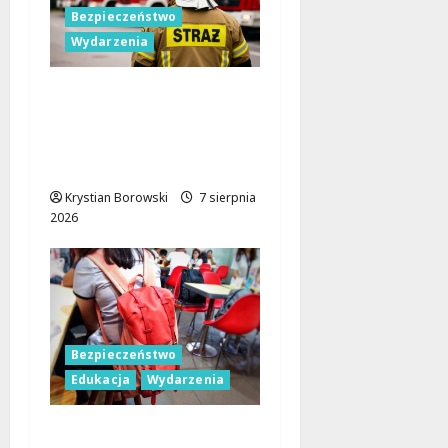
Bezpieczeństwo
Wydarzenia
Bezpieczniejsza gmina
Dmosin dzięki nowemu
wozowi OSP
Lubowidza
Krystian Borowski
7 sierpnia
2026
Bezpieczeństwo
Edukacja
Wydarzenia
Czerwcowe działania