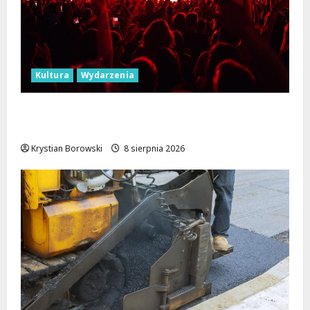
Kultura
Wydarzenia
Dożynki 2026 w Łódzkiem: Tradycja i
Nowoczesność w Sercu Regionu!
Krystian Borowski
8 sierpnia 2026