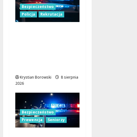
Bezpieczeństwo
Policja
Rekrutacja
Polska Policja w 2026
roku: intensywne
wzmocnienia i
nowoczesne
rozwiązania dla
bezpieczeństwa
Krystian Borowski
8 sierpnia
2026
Bezpieczeństwo
Prewencja
Seniorzy
Bezpieczeństwo