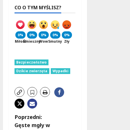
CO O TYM MYŚLISZ?
0%
0%
0%
0%
0%
Miłość
Śmieszny
Wow
Smutny
Zły
Bezpieczeństwo
Dzikie zwierzęta
Wypadki
Z
Poprzedni:
Gęste mgły w