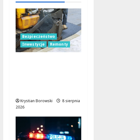
8 sierpnia
2026
Bezpieczeństwo
Inwestycje
Remonty
Nowa Era Drogi w
Józefowie i Rogowie:
Komfort i
Bezpieczeństwo dla
Mieszkańców!
Krystian Borowski
8 sierpnia
2026