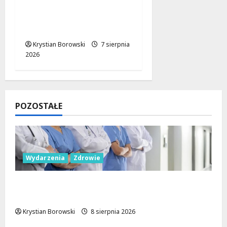
profilaktyczne w Łodzi:
podsumowanie dla
dzieci i młodzieży
Krystian Borowski
7 sierpnia
2026
POZOSTAŁE
Wydarzenia
Zdrowie
Joga na trawie: Bezpłatne warsztaty w
Parku Podolskim w Łodzi!
Krystian Borowski
8 sierpnia 2026