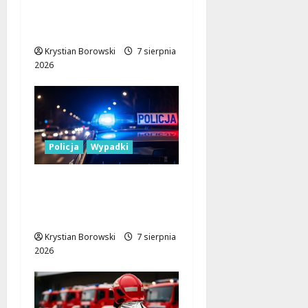
seniorów: Policja dzieli
się wiedzą w Łodzi
Krystian Borowski
7 sierpnia
2026
Policja
Wypadki
17-latek kierował
motocyklem typu
cross bez uprawnień
Krystian Borowski
7 sierpnia
2026