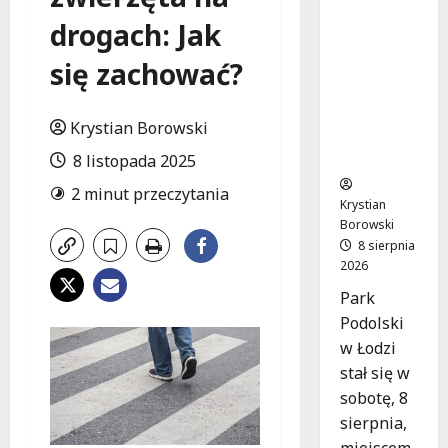
trawie:
Bezpłatn
drogach: Jak
e
się zachować?
warsztat
y w Parku
Podolski
Krystian Borowski
m w
Łodzi!
8 listopada 2025
2 minut przeczytania
Krystian
Borowski
8 sierpnia
2026
Park
Podolski
w Łodzi
stał się w
sobotę, 8
sierpnia,
miejscem