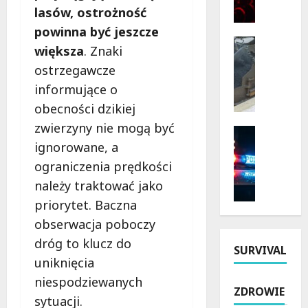
ż
lasów, ostrożność
z
y
y
powinna być jeszcze
n
r
Bezpiecz
większa
. Znaki
k
Inwestyc
o
Remonty
ostrzegawcze
i
d
N
2
y
informujące o
o
0
i
obecności dzikiej
w
2
h
zwierzyny nie mogą być
a
6
Bezpiecz
i
E
Policja
ignorowane, a
w
s
r
Rekrutac
Ł
t
ograniczenia prędkości
P
a
ó
o
należy traktować jako
o
D
d
r
l
r
priorytet. Baczna
z
i
s
o
k
obserwacja poboczy
i
k
g
i
:
dróg to klucz do
a
i
SURVIVAL
e
O
uniknięcia
P
w
m
d
o
J
niespodziewanych
:
k
ZDROWIE
l
ó
T
r
sytuacji.