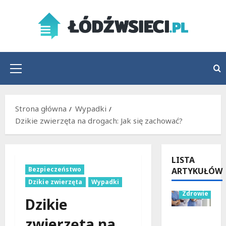
Przejdź
do
treści
Menu
główne
Strona główna
Wypadki
Dzikie zwierzęta na drogach: Jak się zachować?
LISTA
Bezpieczeństwo
ARTYKUŁÓW
Wydarzenia
Dzikie zwierzęta
Wypadki
Zdrowie
Dzikie
Joga na
zwierzęta na