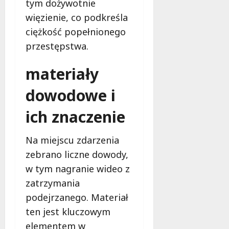
tym dożywotnie
e
więzienie, co podkreśla
ń
s
ciężkość popełnionego
t
przestępstwa.
w
a
materiały
8
dowodowe i
sierpnia
2026
ich znaczenie
Na miejscu zdarzenia
zebrano liczne dowody,
w tym nagranie wideo z
zatrzymania
podejrzanego. Materiał
ten jest kluczowym
elementem w