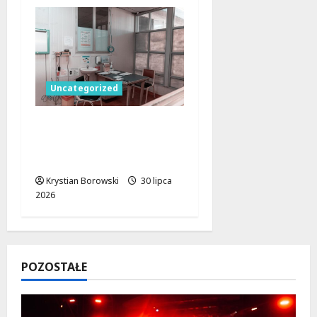
Uncategorized
Łódzkie dla zdrowia.
36,5 mln zł na opiekę
blisko domu
Krystian Borowski
30 lipca
2026
POZOSTAŁE