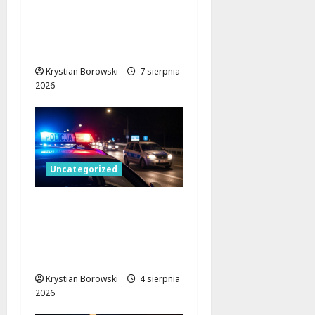
kąpielisku: interwencja
policji w Piotrkowie
Trybunalskim
Krystian Borowski
7 sierpnia
2026
Uncategorized
Zatrzymany
przestępca próbował
staranować policję w
Łodzi!
Krystian Borowski
4 sierpnia
2026