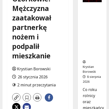
Mężczyzna
Dożynki
2026 w
zaatakował
Łódzkie
m:
partnerkę
Tradycja
i
nożem i
Nowocze
podpalił
sność w
Sercu
mieszkanie
Regionu!
Krystian
Krystian Borowski
Borowski
26 stycznia 2026
8 sierpnia
2026
2 minut przeczytania
Co roku
rolnicy
oraz
mieszkańcy