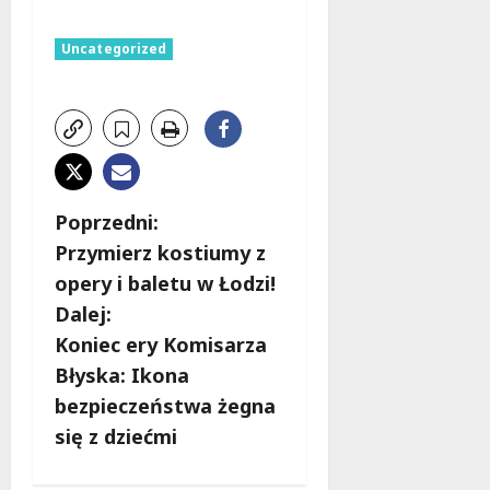
Uncategorized
Z
Poprzedni:
Przymierz kostiumy z
o
opery i baletu w Łodzi!
b
Dalej:
Koniec ery Komisarza
a
Błyska: Ikona
c
bezpieczeństwa żegna
się z dziećmi
z