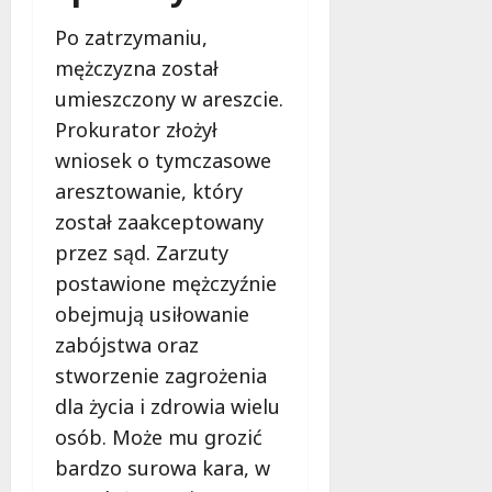
a
d
z
w
ń
Po zatrzymaniu,
y
w
y
c
mężczyzna został
i
b
ó
ą
l
umieszczony w areszcie.
w
8
z
a
!
sierpnia
Prokurator złożył
a
2026
s
wniosek o tymczasowe
n
k
8
aresztowanie, który
i
!
sierpnia
a
2026
został zaakceptowany
d
8
przez sąd. Zarzuty
l
sierpnia
postawione mężczyźnie
a
2026
obejmują usiłowanie
b
e
zabójstwa oraz
z
stworzenie zagrożenia
p
dla życia i zdrowia wielu
i
e
osób. Może mu grozić
c
bardzo surowa kara, w
z