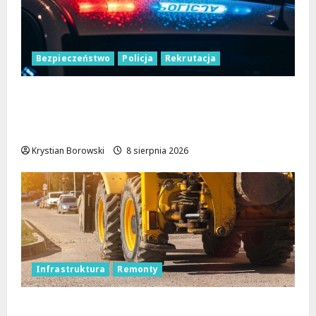
Bezpieczeństwo
Policja
Rekrutacja
Polska Policja w 2026 roku: intensywne
wzmocnienia i nowoczesne rozwiązania dla
bezpieczeństwa
Krystian Borowski
8 sierpnia 2026
Infrastruktura
Remonty
Rewolucja na ulicach Brzezin: Mrocka i