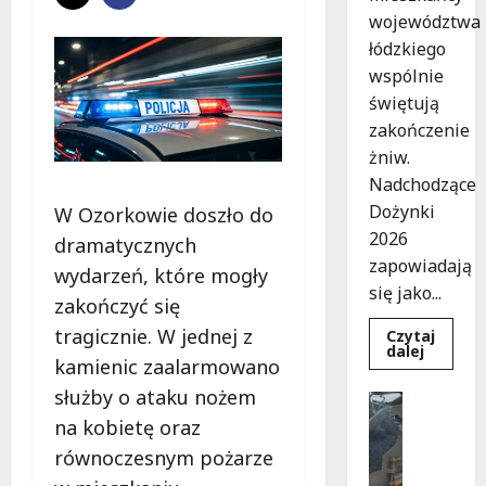
województwa
łódzkiego
wspólnie
świętują
zakończenie
żniw.
Nadchodzące
Dożynki
W Ozorkowie doszło do
2026
dramatycznych
zapowiadają
wydarzeń, które mogły
się jako...
zakończyć się
tragicznie. W jednej z
Czytaj
Dowied
dalej
kamienic zaalarmowano
się
więcej
służby o ataku nożem
o
Bezpiecz
Dożynki
Inwestyc
na kobietę oraz
2026
w
Remonty
równoczesnym pożarze
Łódzkie
N
Tradycj