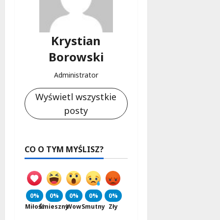
Krystian
Borowski
Administrator
Wyświetl wszystkie
posty
CO O TYM MYŚLISZ?
0%
0%
0%
0%
0%
Miłość
Śmieszny
Wow
Smutny
Zły