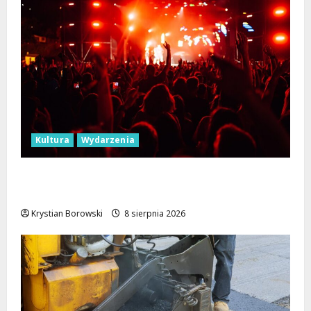
Kultura
Wydarzenia
Dożynki 2026 w Łódzkiem: Tradycja i
Nowoczesność w Sercu Regionu!
Krystian Borowski
8 sierpnia 2026