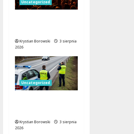
Uncategorized
Remont Atlas Areny:
Nowa jakość dla
przyszłych wydarzeń!
Krystian Borowski
3 sierpnia
2026
Uncategorized
Wakacje w Łódzkiem:
Bezpieczniej na
drogach i wodach!
Krystian Borowski
3 sierpnia
2026