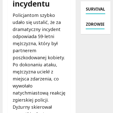
incydentu
r
2
u
i
SURVIVAL
a
6
l
R
P
Policjantom szybko
r
i
o
o
o
c
g
udało się ustalić, że za
ZDROWIE
l
k
a
o
dramatyczny incydent
i
u
c
w
odpowiada 59-letni
c
:
h
i
j
i
B
mężczyzna, który był
e
i
n
r
:
partnerem
:
t
z
K
poszkodowanej kobiety.
M
e
e
o
Po dokonaniu ataku,
i
n
z
m
l
s
i
f
mężczyzna uciekł z
i
y
n
o
miejsca zdarzenia, co
o
w
:
r
wywołało
n
n
M
t
y
natychmiastową reakcję
e
r
i
n
w
o
B
zgierskiej policji.
a
z
c
e
Dyżurny skierował
s
m
k
z