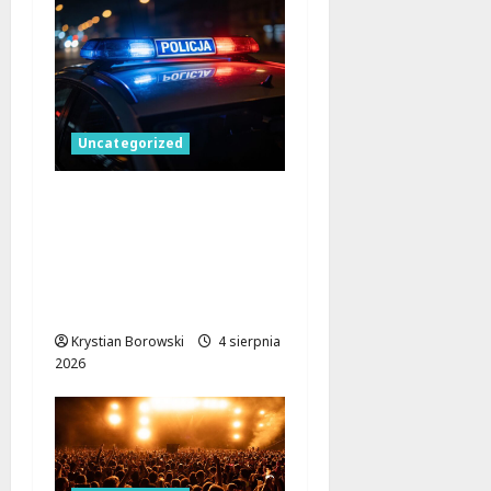
Uncategorized
Skuteczna akcja straży
miejskiej w Łodzi:
monitoring wspiera
interwencję w sprawie
pobicia
Krystian Borowski
4 sierpnia
2026