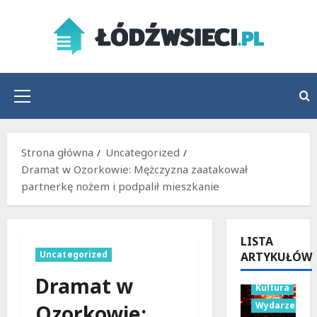
Przejdź
do
treści
Menu
główne
Strona główna
Uncategorized
Dramat w Ozorkowie: Mężczyzna zaatakował
partnerkę nożem i podpalił mieszkanie
LISTA
Uncategorized
ARTYKUŁÓW
Dramat w
Kultura
Wydarzenia
Ozorkowie: