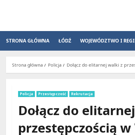
Przejdź
do
treści
STRONA GŁÓWNA
ŁÓDŹ
WOJEWÓDZTWO I REG
Strona główna
Policja
Dołącz do elitarnej walki z prz
Policja
Przestępczość
Rekrutacja
Dołącz do elitarnej
przestępczością w