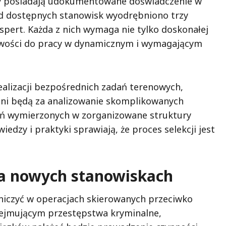
zy posiadają udokumentowane doświadczenie w
ód dostępnych stanowisk wyodrębniono trzy
kspert. Każda z nich wymaga nie tylko doskonałej
towości do pracy w dynamicznym i wymagającym
ealizacji bezpośrednich zadań terenowych,
alni będą za analizowanie skomplikowanych
łań wymierzonych w zorganizowane struktury
dzy i praktyki sprawiają, że proces selekcji jest
 na nowych stanowiskach
niczyć w operacjach skierowanych przeciwko
ejmującym przestępstwa kryminalne,