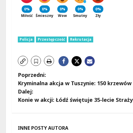
0%
0%
0%
0%
0%
Miłość
Śmieszny
Wow
Smutny
Zły
Policja
Przestępczość
Rekrutacja
Z
Poprzedni:
Kryminalna akcja w Tuszynie: 150 krzewów 
o
Dalej:
b
Konie w akcji: Łódź świętuje 35-lecie Straży
a
c
INNE POSTY AUTORA