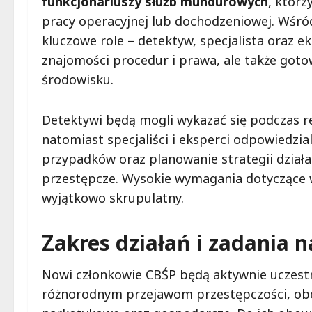
funkcjonariuszy służb mundurowych
, któr
pracy operacyjnej lub dochodzeniowej. Wśr
kluczowe role – detektyw, specjalista oraz e
znajomości procedur i prawa, ale także go
środowisku.
Detektywi będą mogli wykazać się podczas r
natomiast specjaliści i eksperci odpowiedzi
przypadków oraz planowanie strategii dzia
przestępcze. Wysokie wymagania dotyczące wie
wyjątkowo skrupulatny.
Zakres działań i zadania
Nowi członkowie CBŚP będą aktywnie uczest
różnorodnym przejawom przestępczości, ob