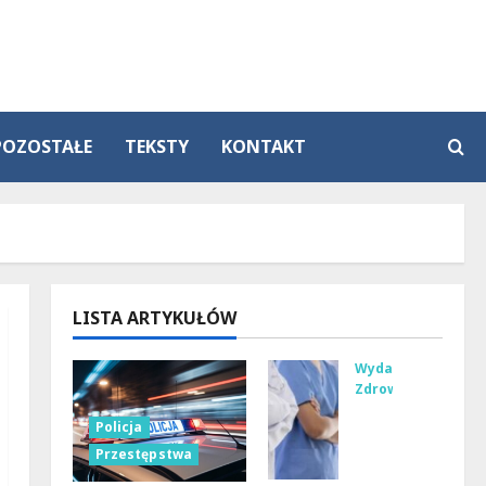
POZOSTAŁE
TEKSTY
KONTAKT
LISTA ARTYKUŁÓW
Wydarzenia
Zdrowie
Jog
Policja
a
Przestępstwa
na