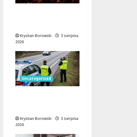
Remont Atlas Areny:
Nowa jakość dla
przyszłych wydarzeń!
Krystian Borowski
3 sierpnia
2026
Uncategorized
Wakacje w Łódzkiem:
Bezpieczniej na
drogach i wodach!
Krystian Borowski
3 sierpnia
2026