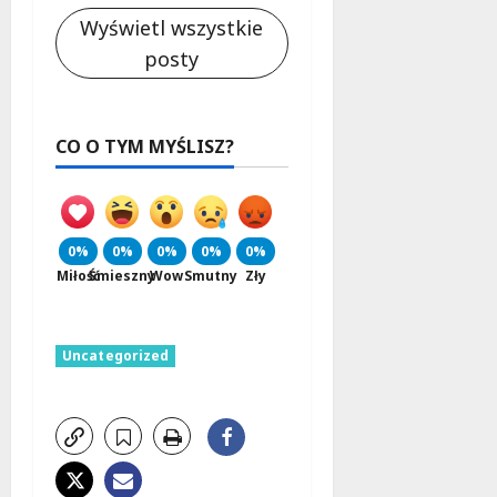
Wyświetl wszystkie
posty
CO O TYM MYŚLISZ?
0%
0%
0%
0%
0%
Miłość
Śmieszny
Wow
Smutny
Zły
Uncategorized