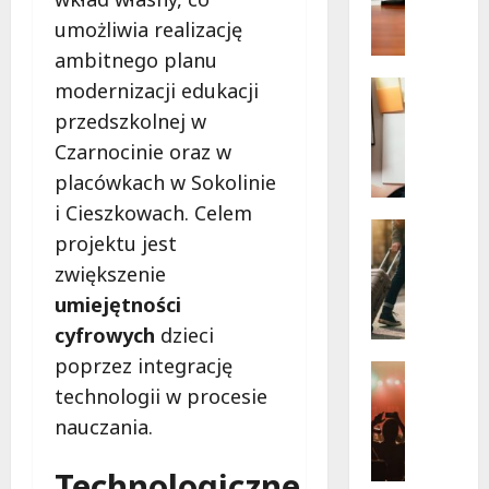
The
N
Lucyan
umożliwia realizację
Group:
a
Orienta
u
ambitnego planu
dźwięki
w
c
Edukacja
modernizacji edukacji
sercu
z
Rekrutac
Łodzi!
przedszkolnej w
y
R
Czarnocinie oraz w
c
e
i
k
placówkach w Sokolinie
e
r
i Cieszkowach. Celem
l
u
Atrakcje
projektu jest
e
t
Wydarzen
W
zwiększenie
w
a
a
Ł
c
umiejętności
k
o
j
cyfrowych
dzieci
a
d
a
poprzez integrację
c
z
u
Koncerty
y
Wydarzen
i
z
technologii w procesie
L
j
:
u
nauczania.
e
n
G
p
t
e
d
e
Technologiczne
n
p