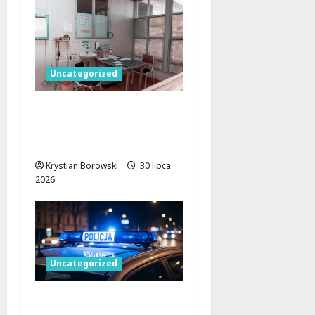
Uncategorized
Łódzkie dla zdrowia.
36,5 mln zł na opiekę
blisko domu
Krystian Borowski
30 lipca
2026
Uncategorized
Akcja „Bezpieczny