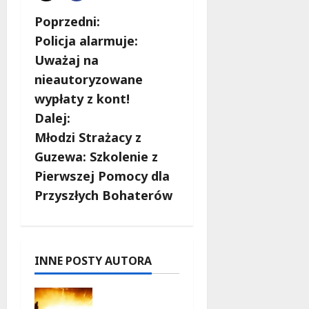
Z
Poprzedni:
Policja alarmuje:
o
Uważaj na
b
nieautoryzowane
wypłaty z kont!
a
Dalej:
c
Młodzi Strażacy z
Guzewa: Szkolenie z
z
Pierwszej Pomocy dla
w
Przyszłych Bohaterów
p
i
INNE POSTY AUTORA
s
Muzyczna