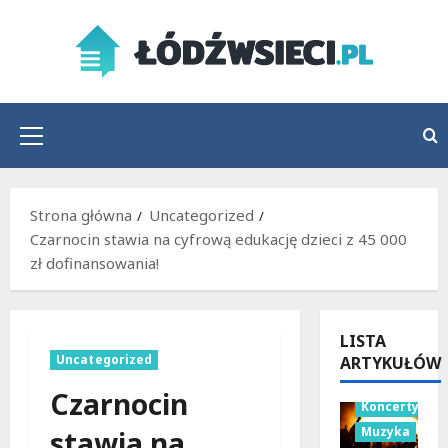
Przejdź
do
treści
Menu
główne
Strona główna
Uncategorized
Czarnocin stawia na cyfrową edukację dzieci z 45 000
zł dofinansowania!
LISTA
Uncategorized
ARTYKUŁÓW
Czarnocin
Koncerty
Muzyka
stawia na