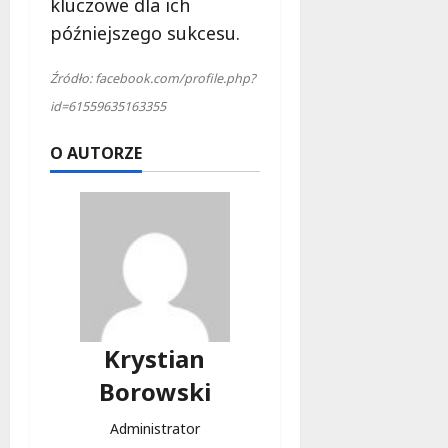
kluczowe dla ich
późniejszego sukcesu.
Źródło: facebook.com/profile.php?
id=61559635163355
O AUTORZE
Krystian
Borowski
Administrator