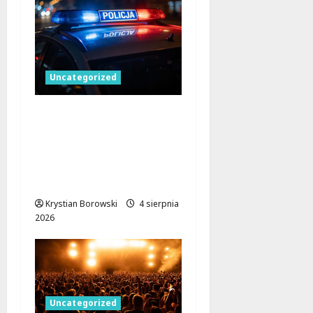
Uncategorized
Skuteczna akcja straży
miejskiej w Łodzi:
monitoring wspiera
interwencję w sprawie
pobicia
Krystian Borowski
4 sierpnia
2026
Uncategorized