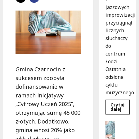
jazzowych
improwizacji
przyciągnął
licznych
słuchaczy
do
centrum
Łodzi.
Gmina Czarnocin z
Ostatnia
odsłona
sukcesem zdobyła
cyklu
dofinansowanie w
muzycznego...
ramach inicjatywy
„Cyfrowy Uczeń 2025”,
Czytaj
Dowied
dalej
otrzymując sumę 45 000
się
więcej
złotych. Dodatkowo,
o
Edukacja
Muzycz
Praca
gmina wnosi 20% jako
podróż
z
Rekrutac
wkład własny, co