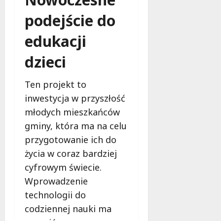
o
i
ó
sierpnia
d
!
2026
w
podejście do
e
!
T
edukacji
5
a
sierpnia
6
l
dzieci
2026
sierpnia
e
2026
n
Ten projekt to
t
inwestycja w przyszłość
y
!
młodych mieszkańców
gminy, która ma na celu
5
przygotowanie ich do
sierpnia
życia w coraz bardziej
2026
cyfrowym świecie.
Wprowadzenie
technologii do
codziennej nauki ma