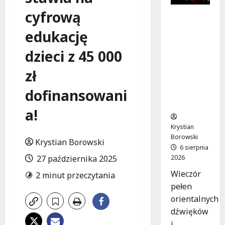
cyfrową
Muzyczn
a podróż
edukację
z The
Lucyan
dzieci z 45 000
Group:
Orientaln
zł
e dźwięki
dofinansowani
w sercu
Łodzi!
a!
Krystian
Borowski
Krystian Borowski
6 sierpnia
2026
27 października 2025
Wieczór
2 minut przeczytania
pełen
orientalnych
dźwięków
i