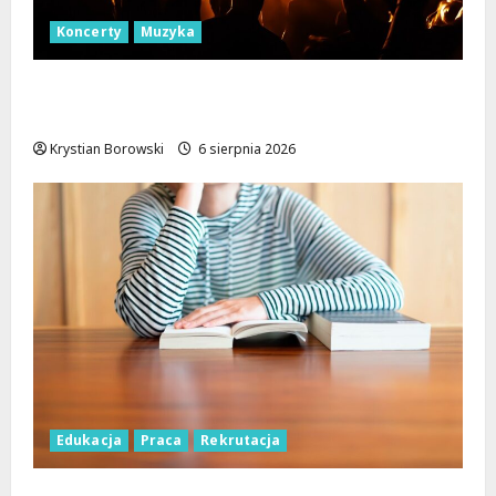
Koncerty
Muzyka
Muzyczna podróż z The Lucyan Group:
Orientalne dźwięki w sercu Łodzi!
Krystian Borowski
6 sierpnia 2026
Edukacja
Praca
Rekrutacja