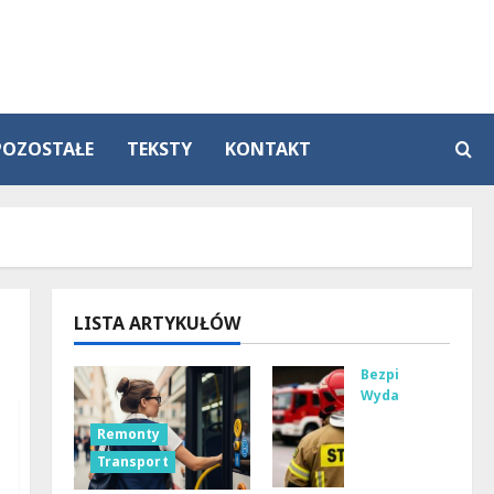
POZOSTAŁE
TEKSTY
KONTAKT
LISTA ARTYKUŁÓW
Bezpieczeństwo
Wydarzenia
Bez
Remonty
pie
Transport
czni