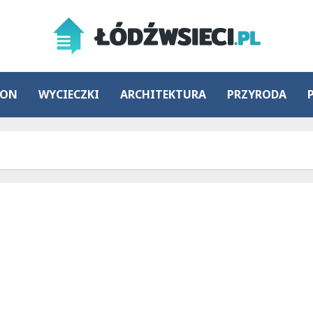
ION
WYCIECZKI
ARCHITEKTURA
PRZYRODA
Lato w Łodzi sprzed lat: wspomnienia z wczasów,
kolonii i kąpielisk