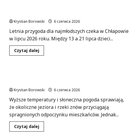
chwile
Kolonie nad morzem w Chłapowie – lato 2026
nad
wodą:
pełne przygód!
unikaj
niebezpieczeństw!
Krystian Borowski
6 czerwca 2026
Letnia przygoda dla najmłodszych czeka w Chłapowie
w lipcu 2026 roku. Między 13 a 21 lipca dzieci...
Dowiedz
Czytaj dalej
się
więcej
o
Kolonie
nad
Bezpieczne kąpiele latem: kluczowe wskazówki
morzem
w
dla każdego!
Chłapowie
–
Krystian Borowski
6 czerwca 2026
lato
2026
Wyższe temperatury i słoneczna pogoda sprawiają,
pełne
przygód!
że okoliczne jeziora i rzeki znów przyciągają
spragnionych odpoczynku mieszkańców. Jednak...
Dowiedz
Czytaj dalej
się