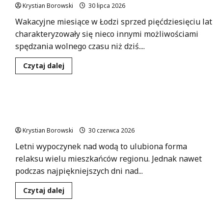
Krystian Borowski
30 lipca 2026
Wakacyjne miesiące w Łodzi sprzed pięćdziesięciu lat
charakteryzowały się nieco innymi możliwościami
spędzania wolnego czasu niż dziś....
Dowiedz
Czytaj dalej
się
więcej
o
Lato
w
Bezpieczne chwile nad wodą: unikaj
Łodzi
sprzed
niebezpieczeństw!
lat:
wspomnienia
Krystian Borowski
30 czerwca 2026
z
wczasów,
Letni wypoczynek nad wodą to ulubiona forma
kolonii
i
relaksu wielu mieszkańców regionu. Jednak nawet
kąpielisk
podczas najpiękniejszych dni nad...
Dowiedz
Czytaj dalej
się
więcej
o
Bezpieczne