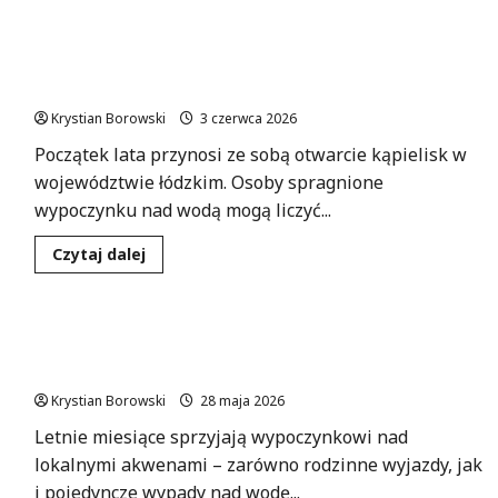
więcej
o
Bezpieczne
kąpiele
Lato nad wodą w Łódzkiem: Odkryj najlepsze
latem:
kluczowe
kąpieliska i atrakcje!
wskazówki
dla
Krystian Borowski
3 czerwca 2026
każdego!
Początek lata przynosi ze sobą otwarcie kąpielisk w
województwie łódzkim. Osoby spragnione
wypoczynku nad wodą mogą liczyć...
Dowiedz
Czytaj dalej
się
więcej
o
Lato
nad
Bezpieczne wakacje nad wodą – pamiętaj o
wodą
w
zasadach!
Łódzkiem:
Odkryj
Krystian Borowski
28 maja 2026
najlepsze
kąpieliska
Letnie miesiące sprzyjają wypoczynkowi nad
i
atrakcje!
lokalnymi akwenami – zarówno rodzinne wyjazdy, jak
i pojedyncze wypady nad wodę...