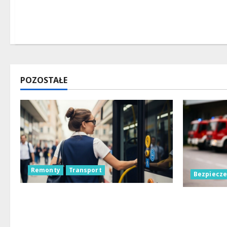
POZOSTAŁE
Remonty
Transport
Bezpiecz
Remont placu Wolności w
Bezpiecz
Konstantynowie: Nowe linie
dzięki n
autobusowe wkrótce ruszą!
Lubowidz