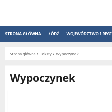
Przejdź
do
treści
STRONA GŁÓWNA
ŁÓDŹ
WOJEWÓDZTWO I REG
Strona główna
Teksty
Wypoczynek
Wypoczynek