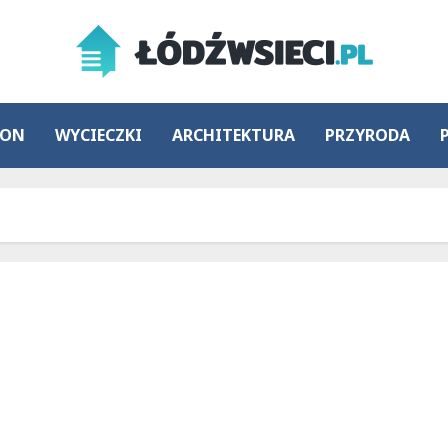
ION
WYCIECZKI
ARCHITEKTURA
PRZYRODA
Kulig bez ryzyka – jak cieszyć się zimą
bezpiecznie?