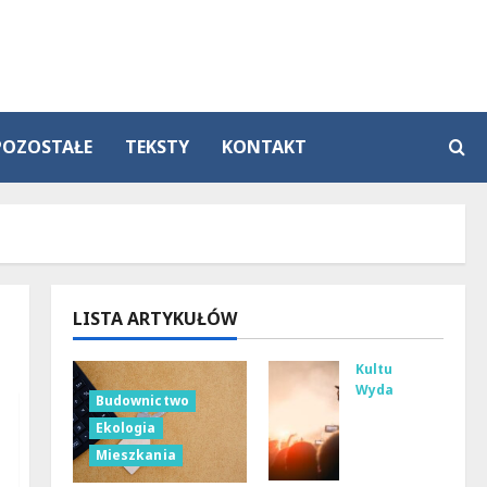
POZOSTAŁE
TEKSTY
KONTAKT
LISTA ARTYKUŁÓW
Kultura
Wydarzenia
Budownictwo
Tan
Ekologia
ecz
Mieszkania
ne