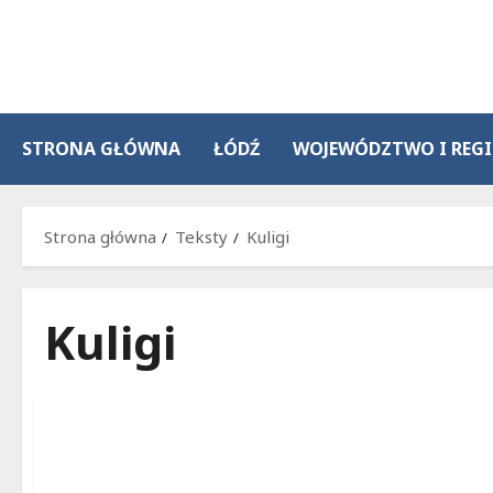
Przejdź
do
treści
STRONA GŁÓWNA
ŁÓDŹ
WOJEWÓDZTWO I REG
Strona główna
Teksty
Kuligi
Kuligi