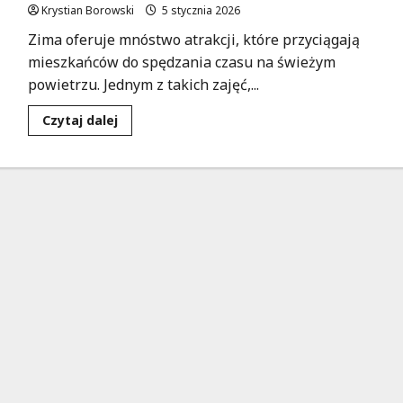
Krystian Borowski
5 stycznia 2026
Zima oferuje mnóstwo atrakcji, które przyciągają
mieszkańców do spędzania czasu na świeżym
powietrzu. Jednym z takich zajęć,...
Dowiedz
Czytaj dalej
się
więcej
o
Kulig
bez
ryzyka
–
jak
cieszyć
się
zimą
bezpiecznie?