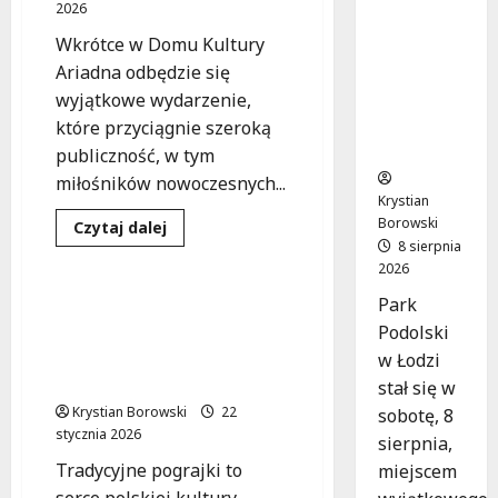
Bezpłatn
2026
e
Wkrótce w Domu Kultury
warsztat
Ariadna odbędzie się
y w Parku
Podolski
wyjątkowe wydarzenie,
m w
które przyciągnie szeroką
Łodzi!
publiczność, w tym
miłośników nowoczesnych...
Krystian
Borowski
Dowiedz
Czytaj dalej
się
8 sierpnia
Hudowla
Wydarzenia
więcej
2026
o
Mery
Park
Spolsky
Pograjka z Kapelą
rozgrzewa
Podolski
Niwińskich w Łodzi –
nową
scenę
przyjdź na taneczną
w Łodzi
w
ucztę 7 lutego!
Łodzi!
stał się w
Krystian Borowski
22
sobotę, 8
stycznia 2026
sierpnia,
Tradycyjne pograjki to
miejscem