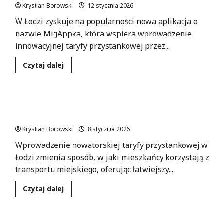
Krystian Borowski
12 stycznia 2026
W Łodzi zyskuje na popularności nowa aplikacja o
nazwie MigAppka, która wspiera wprowadzenie
innowacyjnej taryfy przystankowej przez...
Dowiedz
Czytaj dalej
się
więcej
o
Łódź
wprowadza
Nowa era podróży miejskich: Bilet przystankowy
innowacyjną
taryfę
w Łodzi!
przystankową
–
Krystian Borowski
8 stycznia 2026
mieszkańcy
pokochali
Wprowadzenie nowatorskiej taryfy przystankowej w
MigAppkę!
Łodzi zmienia sposób, w jaki mieszkańcy korzystają z
transportu miejskiego, oferując łatwiejszy...
Dowiedz
Czytaj dalej
się
więcej
o
Nowa