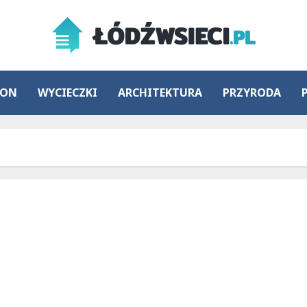
ION
WYCIECZKI
ARCHITEKTURA
PRZYRODA
Łódź wprowadza innowacyjną taryfę
przystankową – mieszkańcy pokochali MigAppkę!