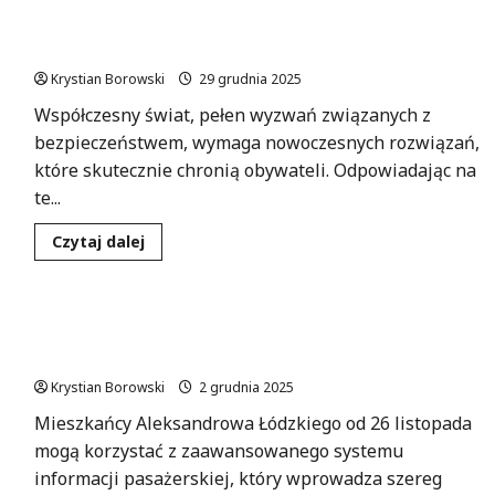
era
Bezpieczne schronienie w zasięgu ręki: nowa
podróży
miejskich:
aplikacja, która ratuje życie
Bilet
przystankowy
Krystian Borowski
29 grudnia 2025
w
Łodzi!
Współczesny świat, pełen wyzwań związanych z
bezpieczeństwem, wymaga nowoczesnych rozwiązań,
które skutecznie chronią obywateli. Odpowiadając na
te...
Dowiedz
Czytaj dalej
się
więcej
o
Bezpieczne
schronienie
Rewolucja w komunikacji: Nowa aplikacja
w
zasięgu
Time4BUS w Aleksandrowie Łódzkim!
ręki:
nowa
Krystian Borowski
2 grudnia 2025
aplikacja,
która
Mieszkańcy Aleksandrowa Łódzkiego od 26 listopada
ratuje
życie
mogą korzystać z zaawansowanego systemu
informacji pasażerskiej, który wprowadza szereg