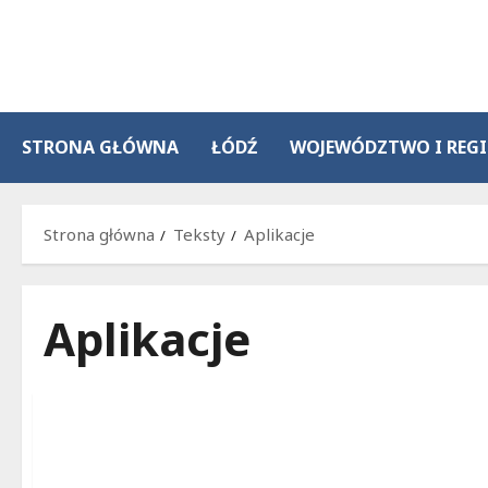
Przejdź
do
treści
STRONA GŁÓWNA
ŁÓDŹ
WOJEWÓDZTWO I REG
Strona główna
Teksty
Aplikacje
Aplikacje