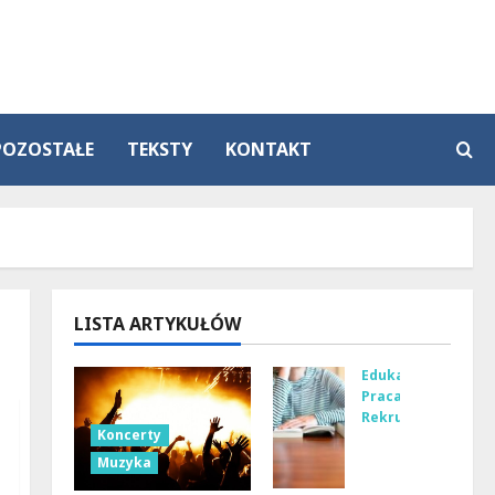
POZOSTAŁE
TEKSTY
KONTAKT
LISTA ARTYKUŁÓW
Edukacja
Praca
Rekrutacja
Koncerty
Na
Muzyka
ucz