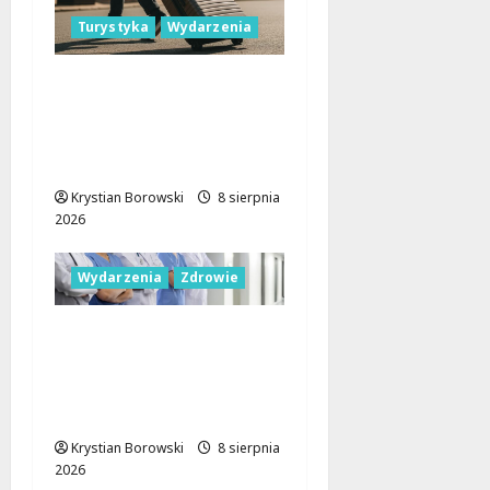
Turystyka
Wydarzenia
Skarby przyrody i
historii: Odkryj okolice
Łodzi na jednodniowe
wycieczki
Krystian Borowski
8 sierpnia
2026
Wydarzenia
Zdrowie
Joga na trawie:
Bezpłatne warsztaty w
Parku Podolskim w
Łodzi!
Krystian Borowski
8 sierpnia
2026