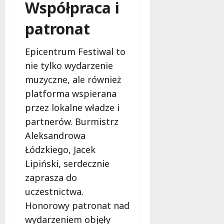
b
Współpraca i
e
z
patronat
p
i
Epicentrum Festiwal to
e
nie tylko wydarzenie
c
z
muzyczne, ale również
e
platforma wspierana
ń
przez lokalne władze i
s
partnerów. Burmistrz
t
w
Aleksandrowa
a
Łódzkiego, Jacek
Lipiński, serdecznie
8
zaprasza do
sierpnia
2026
uczestnictwa.
Honorowy patronat nad
wydarzeniem objęły