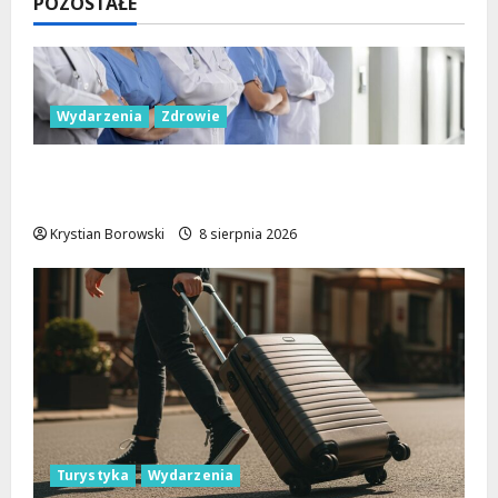
POZOSTAŁE
Wydarzenia
Zdrowie
Joga na trawie: Bezpłatne warsztaty w
Parku Podolskim w Łodzi!
Krystian Borowski
8 sierpnia 2026
Turystyka
Wydarzenia