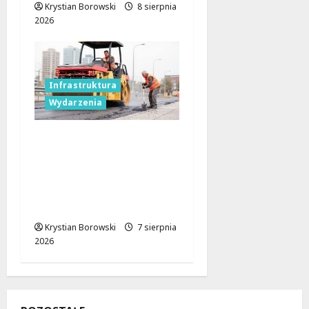
Krystian Borowski
8 sierpnia
2026
Infrastruktura
Wydarzenia
Powiat łódzki
wschodni.
Bezpieczniejsze drogi i
nowe inwestycje
drogowe
Krystian Borowski
7 sierpnia
2026