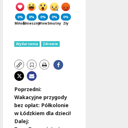
0%
0%
0%
0%
0%
Miłość
Śmieszny
Wow
Smutny
Zły
Wydarzenia
Zdrowie
Z
Poprzedni:
Wakacyjne przygody
o
bez opłat: Półkolonie
b
w Łódzkiem dla dzieci!
Dalej:
a