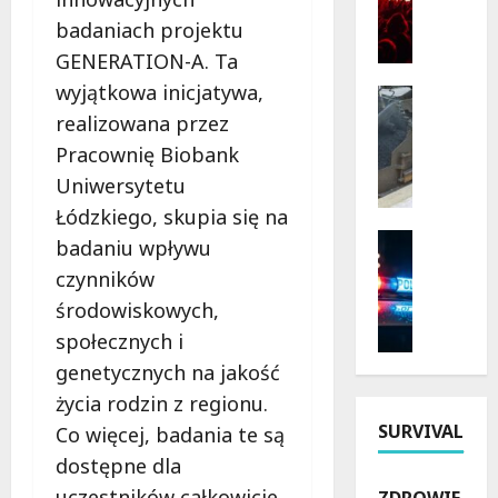
o
r
badaniach projektu
ż
z
GENERATION-A. Ta
y
y
wyjątkowa inicjatywa,
n
r
Bezpiecz
k
Inwestyc
o
realizowana przez
Remonty
i
d
Pracownię Biobank
N
2
y
Uniwersytetu
o
0
i
w
2
Łódzkiego, skupia się na
h
a
6
Bezpiecz
i
badaniu wpływu
E
Policja
w
s
czynników
r
Rekrutac
Ł
t
P
a
środowiskowych,
ó
o
o
D
d
r
społecznych i
l
r
z
i
genetycznych na jakość
s
o
k
i
życia rodzin z regionu.
k
g
i
:
a
i
SURVIVAL
Co więcej, badania te są
e
O
P
w
m
d
dostępne dla
o
J
:
k
uczestników całkowicie
ZDROWIE