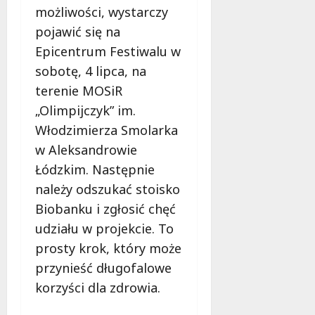
c
a
możliwości, wystarczy
z
M
pojawić się na
e
i
Epicentrum Festiwalu w
s
e
n
s
sobotę, 4 lipca, na
e
z
terenie MOSiR
r
k
„Olimpijczyk” im.
o
a
Włodzimierza Smolarka
z
ń
w
c
w Aleksandrowie
i
ó
Łódzkim. Następnie
ą
w
należy odszukać stoisko
z
!
a
Biobanku i zgłosić chęć
n
8
udziału w projekcie. To
i
sierpnia
prosty krok, który może
a
2026
przynieść długofalowe
d
l
korzyści dla zdrowia.
a