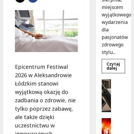
miejscem
wyjątkowego
wydarzenia
dla
pasjonatów
zdrowego
stylu...
Czytaj
Epicentrum Festiwal
Dowied
dalej
się
2026 w Aleksandrowie
więcej
o
Turystyk
Łódzkim stanowi
Joga
Wydarzen
na
wyjątkową okazję do
trawie:
S
Bezpłat
zadbania o zdrowie, nie
k
warszta
w
a
tylko poprzez zabawę,
Parku
r
Podolsk
ale także dzięki
w
b
Kultura
Łodzi!
uczestnictwu w
y
Wydarzen
D
p
innowacyjnych