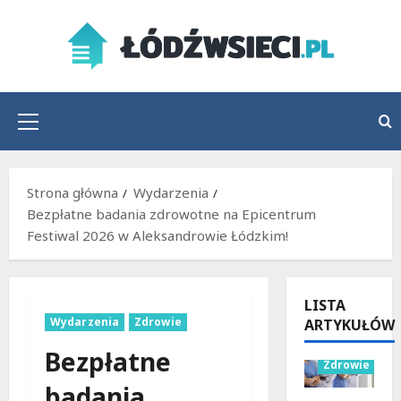
Przejdź
do
treści
Menu
główne
Strona główna
Wydarzenia
Bezpłatne badania zdrowotne na Epicentrum
Festiwal 2026 w Aleksandrowie Łódzkim!
LISTA
Wydarzenia
Zdrowie
ARTYKUŁÓW
Wydarzenia
Bezpłatne
Zdrowie
badania