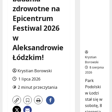
Joga na
zdrowotne na
trawie:
Bezpłatn
Epicentrum
e
warsztat
Festiwal 2026
y w Parku
Podolski
w
m w
Łodzi!
Aleksandrowie
Łódzkim!
Krystian
Borowski
8 sierpnia
Krystian Borowski
2026
1 lipca 2026
Park
Podolski
2 minut przeczytania
w Łodzi
stał się w
sobotę, 8
sierpnia,