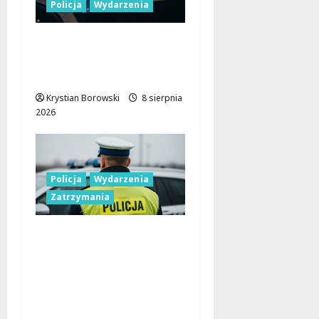
Policja
Wydarzenia
Nowa era Policji:
Miliony na sprzęt i
nowoczesne pojazdy
Krystian Borowski
8 sierpnia
2026
Policja
Wydarzenia
Zatrzymania
Nietypowa
interwencja w Łodzi:
pijany kierowca i
poszukiwany pasażer
na motorowerze