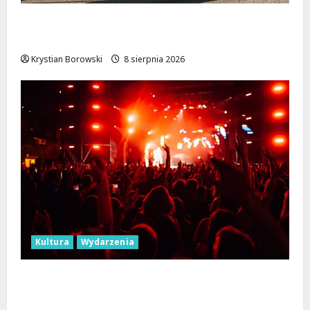
Skarby przyrody i historii: Odkryj okolice
Łodzi na jednodniowe wycieczki
Krystian Borowski
8 sierpnia 2026
Kultura
Wydarzenia
Dożynki 2026 w Łódzkiem: Tradycja i
Nowoczesność w Sercu Regionu!