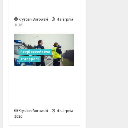
drogach: Walka z
pijanymi kierowcami!
Krystian Borowski
4 sierpnia
2026
Bezpieczeństwo
Transport
Cichy zabójca za
kierownicą: jak
mikrosen zagraża
bezpieczeństwu na
drodze
Krystian Borowski
4 sierpnia
2026