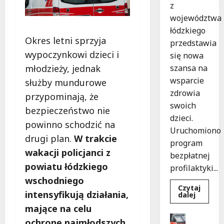
z
województwa
łódzkiego
Okres letni sprzyja
przedstawia
wypoczynkowi dzieci i
się nowa
młodzieży, jednak
szansa na
wsparcie
służby mundurowe
zdrowia
przypominają, że
swoich
bezpieczeństwo nie
dzieci.
powinno schodzić na
Uruchomiono
drugi plan.
W trakcie
program
wakacji policjanci z
bezpłatnej
powiatu łódzkiego
profilaktyki...
wschodniego
Czytaj
intensyfikują działania,
Dowied
dalej
się
mające na celu
więcej
o
Drogi
ochronę najmłodszych
Bezpiec