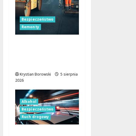
Bezpieczeństwo
Remonty
Nocne zmiany na
ulicach Łodzi:
drogowcy malują pasy
dla bezpieczeństwa!
Krystian Borowski
5 sierpnia
2026
Alkohol
Bezpieczeństwo
Ruch drogowy
Bezpieczeństwo na