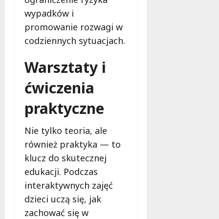
c
e
e
s
wypadków i
k
p
ń
a
i
o
w
promowanie rozwagi w
d
e
d
Ł
y
codziennych sytuacjach.
j
c
o
,
w
z
d
k
Warsztaty i
L
a
z
t
u
s
i
ó
ćwiczenia
t
B
!
r
o
i
e
praktyczne
m
e
m
6
i
g
u
sierpnia
Nie tylko teoria, ale
e
u
2026
s
r
również praktyka — to
A
i
s
l
s
klucz do skutecznej
k
e
z
edukacji. Podczas
u
k
z
interaktywnych zajęć
–
s
n
C
a
dzieci uczą się, jak
a
o
n
ć
zachować się w
m
d