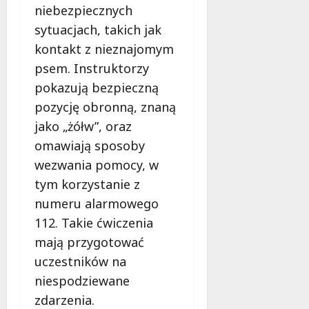
niebezpiecznych
u
r
6
sytuacjach, takich jak
s
o
sierpnia
i
w
2026
kontakt z nieznajomym
s
s
psem. Instruktorzy
z
k
pokazują bezpieczną
w
i
i
pozycję obronną, znaną
e
e
g
jako „żółw”, oraz
d
o
omawiają sposoby
z
?
wezwania pomocy, w
i
e
tym korzystanie z
6
ć
sierpnia
numeru alarmowego
?
2026
112. Takie ćwiczenia
mają przygotować
6
sierpnia
uczestników na
2026
niespodziewane
zdarzenia.