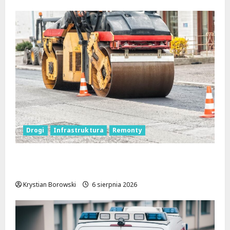
Drogi
Infrastruktura
Remonty
Metamorfoza Olsztyńskiej: Nowy Asfalt i
Zieleń w Łodzi!
Krystian Borowski
6 sierpnia 2026