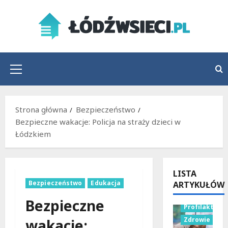
Przejdź
do
treści
Menu
główne
Strona główna
Bezpieczeństwo
Bezpieczne wakacje: Policja na straży dzieci w
Łódzkiem
LISTA
Bezpieczeństwo
Edukacja
ARTYKUŁÓW
Bezpieczne
Profilaktyka
Zdrowie
wakacje: