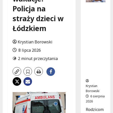
Policja na
Bezpiecz
na
straży dzieci w
przyszłoś
ć:
Łódzkiem
Bezpłatn
e
wsparcie
Krystian Borowski
dla dzieci
8 lipca 2026
z
nadwagą
2 minut przeczytania
w
Łódzkie
m
Krystian
Borowski
6 sierpnia
2026
Rodzicom