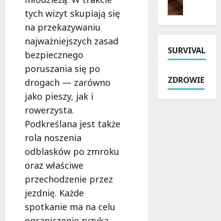
e
l
k
l
tych wizyt skupiają się
l
e
i
e
na przekazywaniu
g
ź
e
n
r
najważniejszych zasad
ć
j
a
SURVIVAL
z
m
:
d
bezpiecznego
y
i
N
w
poruszania się po
m
e
o
o
ZDROWIE
drogach — zarówno
k
j
w
d
a
s
y
jako pieszy, jak i
ą
D
c
A
:
rowerzysta.
i
e
s
K
Podkreślana jest także
e
p
f
l
rola noszenia
c
a
a
u
e
r
l
c
odblasków po zmroku
z
k
t
z
oraz właściwe
j
i
i
o
przechodzenie przez
i
n
Z
w
P
jezdnię. Każde
g
i
e
ł
o
e
z
spotkanie ma na celu
o
w
l
a
ograniczenie ryzyka