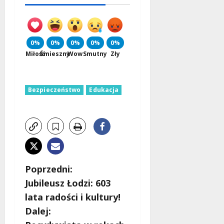
0%
0%
0%
0%
0%
Miłość
Śmieszny
Wow
Smutny
Zły
Bezpieczeństwo
Edukacja
Z
Poprzedni:
Jubileusz Łodzi: 603
o
lata radości i kultury!
b
Dalej: