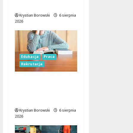
do studiów!
Krystian Borowski
6 sierpnia
2026
Edukacja
Praca
Rekrutacja
Nauczyciele w Łodzi:
Gdzie szukać pracy
przed nowym rokiem
szkolnym?
Krystian Borowski
6 sierpnia
2026