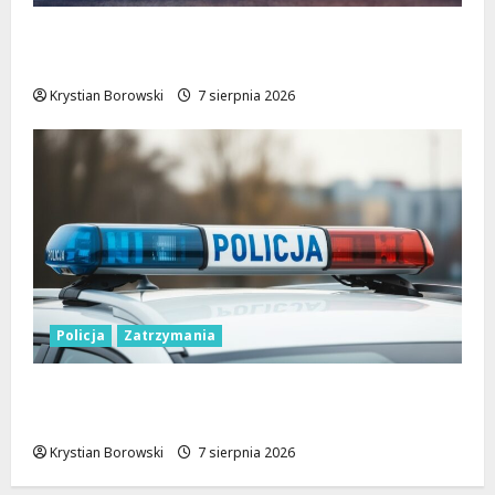
Nowa era dla zabytkowej szkoły na
Rokiciu w Łodzi
Krystian Borowski
7 sierpnia 2026
Policja
Zatrzymania
Zatrzymanie pary oszustów: policyjna
akcja w Dolnośląskiem
Krystian Borowski
7 sierpnia 2026