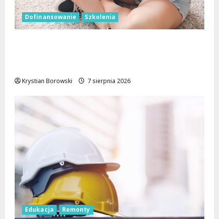
Dofinansowanie
Szkolenia
Wielka kasa na szkolenia i kursy w Łodzi.
Prawo jazdy, angielski, grooming, makijaż
permanentny i inne
Krystian Borowski
7 sierpnia 2026
Edukacja
Remonty