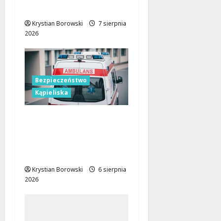
dzieci i młodzieży
Krystian Borowski
7 sierpnia
2026
Bezpieczeństwo
Kąpieliska
Bezpieczne chwile nad
wodą: Kluczowe
zasady, które musisz
znać
Krystian Borowski
6 sierpnia
2026