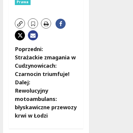
Prawa
Z
Poprzedni:
Strażackie zmagania w
o
Cudzynowicach:
b
Czarnocin triumfuje!
Dalej:
a
Rewolucyjny
c
motoambulans:
błyskawiczne przewozy
z
krwi w Łodzi
w