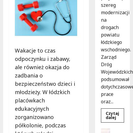
szereg
modernizacji
na
drogach
powiatu
łódzkiego
wschodniego.
Wakacje to czas
Zarząd
odpoczynku i zabawy,
Dróg
ale również okazja do
Wojewódzkich
zadbania o
podsumował
bezpieczeństwo dzieci i
dotychczasow
młodzieży. W łódzkich
prace
placówkach
oraz...
edukacyjnych
Czytaj
zorganizowano
Dowied
dalej
się
półkolonie, podczas
więcej
o
Dofinans