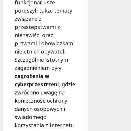
n
funkcjonariusze
y
poruszyli także tematy
7
i
związane z
sierpnia
i
2026
n
przestępstwami z
n
nienawiści oraz
e
prawami i obowiązkami
nieletnich obywateli.
7
sierpnia
Szczególnie istotnym
2026
zagadnieniem były
zagrożenia w
cyberprzestrzeni
, gdzie
zwrócono uwagę na
konieczność ochrony
danych osobowych i
świadomego
korzystania z Internetu.