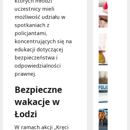
których młodzi
Powiat
Szkoleni
łódzki
uczestnicy mieli
wschodn
W
Bezpiec
i
możliwość udziału w
drogi
i
e
spotkaniach z
nowe
l
inwesty
policjantami,
drogow
k
Edukacja
koncentrujących się na
a
Remonty
N
k
edukacji dotyczącej
o
a
bezpieczeństwa i
w
s
odpowiedzialności
a
a
e
prawnej.
n
Policja
r
Zatrzyma
a
Z
a
s
Bezpieczne
a
d
z
t
l
wakacje w
k
r
a
o
z
Łodzi
z
Komunik
l
y
Remonty
a
e
R
m
b
n
W ramach akcji „Kręci
e
a