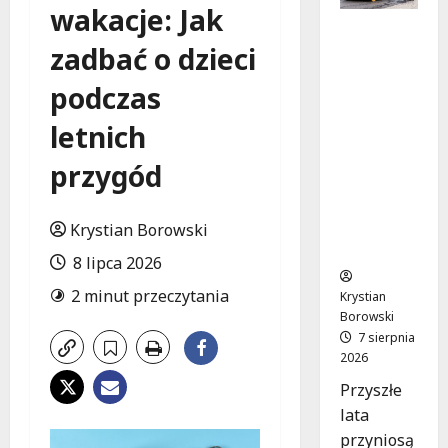
wakacje: Jak
Powiat
zadbać o dzieci
łódzki
wschodni
podczas
.
Bezpiecz
letnich
niejsze
drogi i
przygód
nowe
inwestycj
e
Krystian Borowski
drogowe
8 lipca 2026
2 minut przeczytania
Krystian
Borowski
7 sierpnia
2026
Przyszłe
lata
przyniosą