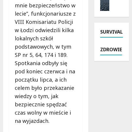
y
i
mnie bezpieczeństwo w
m
n
t
a
o
i
lecie”, funkcjonariusze z
k
i
n
e
o
k
VIII Komisariatu Policji
t
p
w
u
w Łodzi odwiedzili kilka
SURVIVAL
P
a
e
r
lokalnych szkół
a
r
j
s
b
y
s
podstawowych, w tym
y
ZDROWIE
i
o
z
w
SP nr 5, 64, 174 i 189.
a
s
k
Ł
Spotkania odbyły się
n
z
o
o
i
pod koniec czerwca i na
u
ł
d
c
s
y
z
początku lipca, a ich
k
t
n
i
celem było przekazanie
i
ó
a
.
wiedzy o tym, jak
e
w
R
P
j
:
bezpiecznie spędzać
o
r
:
p
k
a
czas wolny w mieście i
N
o
i
w
na wyjazdach.
o
l
c
o
w
i
i
j