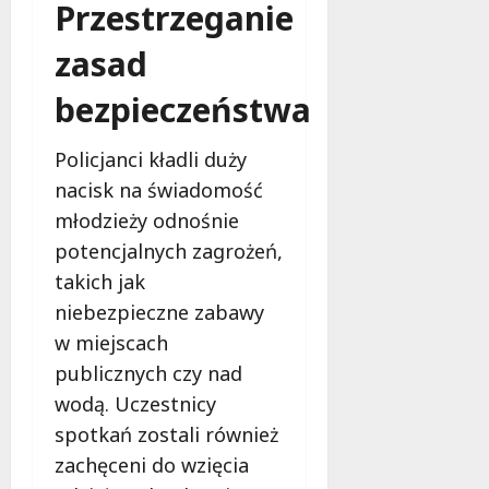
Przestrzeganie
a
c
u
a
e
y
w
z
zasad
r
j
Ł
d
a
n
o
y
bezpieczeństwa
k
a
d
,
o
a
z
a
m
Policjanci kładli duży
k
i
n
f
c
g
nacisk na świadomość
o
j
i
7
młodzieży odnośnie
r
a
e
sierpnia
potencjalnych zagrożeń,
t
w
2026
l
u
D
takich jak
s
w
o
k
niebezpieczne zabawy
Ł
l
i
w miejscach
o
n
,
publicznych czy nad
d
o
g
z
ś
wodą. Uczestnicy
r
i
l
o
spotkań zostali również
z
ą
o
zachęceni do wzięcia
a
s
m