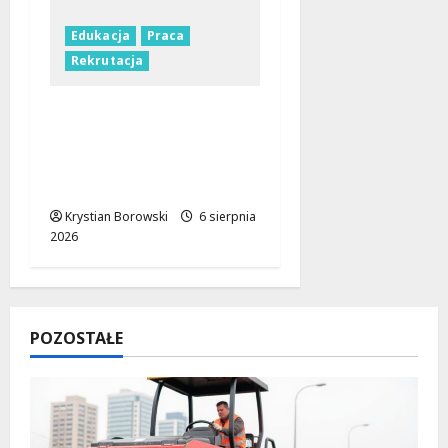
Edukacja
Praca
Rekrutacja
Nauczyciele w Łodzi:
Gdzie szukać pracy
przed nowym rokiem
szkolnym?
Krystian Borowski
6 sierpnia
2026
POZOSTAŁE