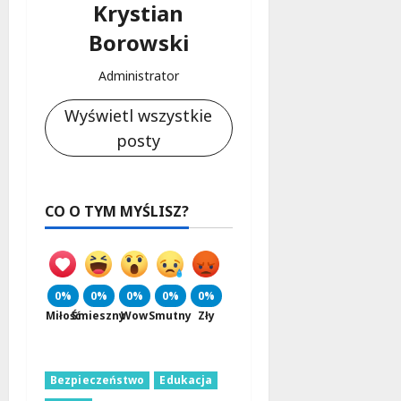
Krystian
Borowski
Administrator
Wyświetl wszystkie
posty
CO O TYM MYŚLISZ?
0%
0%
0%
0%
0%
Miłość
Śmieszny
Wow
Smutny
Zły
Bezpieczeństwo
Edukacja