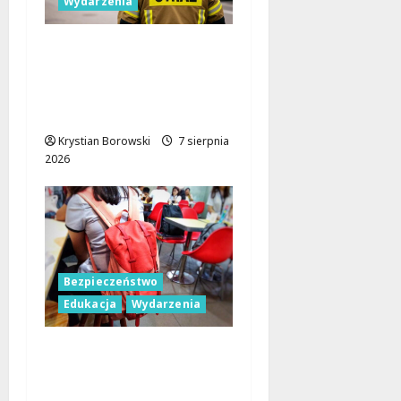
Wydarzenia
Bezpieczniejsza gmina
Dmosin dzięki nowemu
wozowi OSP
Lubowidza
Krystian Borowski
7 sierpnia
2026
Bezpieczeństwo
Edukacja
Wydarzenia
Czerwcowe działania
profilaktyczne w Łodzi:
podsumowanie dla