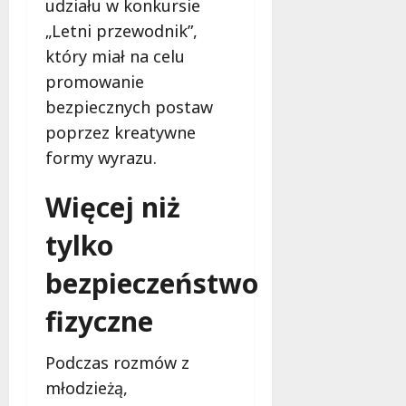
c
udziału w konkursie
k
i
z
i
n
„Letni przewodnik”,
y
e
g
który miał na celu
n
m
,
promowanie
a
m
s
bezpiecznych postaw
a
7
i
sierpnia
k
poprzez kreatywne
ę
2026
i
formy wyrazu.
j
j
u
a
Więcej niż
ż
ż
w
p
tylko
s
e
i
r
bezpieczeństwo
e
m
r
a
fizyczne
p
n
n
e
Podczas rozmów z
i
n
u
młodzieżą,
t
!