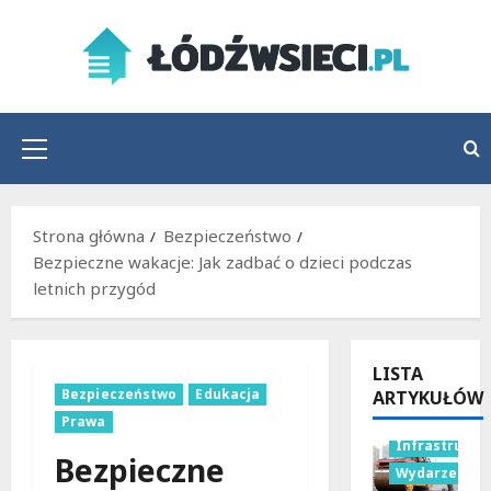
Przejdź
do
treści
Menu
główne
Strona główna
Bezpieczeństwo
Bezpieczne wakacje: Jak zadbać o dzieci podczas
letnich przygód
LISTA
Bezpieczeństwo
Edukacja
ARTYKUŁÓW
Prawa
Infrastruktu
Bezpieczne
Wydarzenia