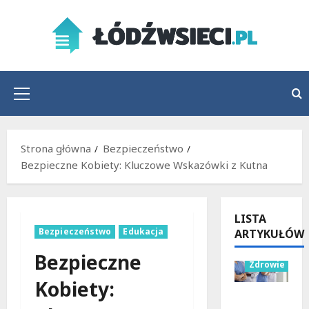
Przejdź
do
treści
Menu
główne
Strona główna
Bezpieczeństwo
Bezpieczne Kobiety: Kluczowe Wskazówki z Kutna
LISTA
Bezpieczeństwo
Edukacja
ARTYKUŁÓW
Wydarzenia
Bezpieczne
Zdrowie
Kobiety:
Joga na