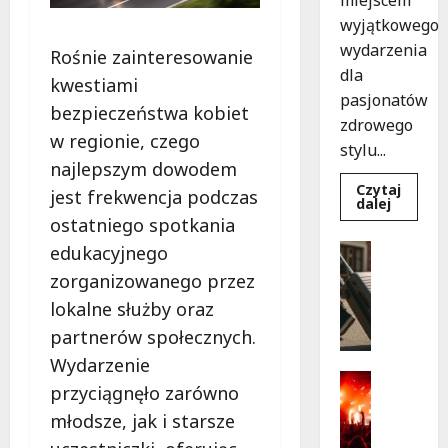
wyjątkowego
wydarzenia
Rośnie zainteresowanie
dla
kwestiami
pasjonatów
bezpieczeństwa kobiet
zdrowego
w regionie, czego
stylu...
najlepszym dowodem
Czytaj
jest frekwencja podczas
Dowied
dalej
się
ostatniego spotkania
więcej
o
Turystyk
edukacyjnego
Joga
Wydarzen
na
zorganizowanego przez
trawie:
S
Bezpłat
lokalne służby oraz
k
warszta
w
a
partnerów społecznych.
Parku
r
Podolsk
Wydarzenie
w
b
Kultura
Łodzi!
przyciągnęło zarówno
y
Wydarzen
młodsze, jak i starsze
D
p
o
r