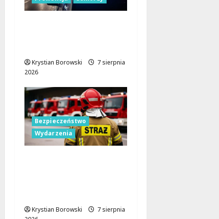
Bezpieczeństwo
seniorów: Policja dzieli
się wiedzą w Łodzi
Krystian Borowski
7 sierpnia
2026
Bezpieczeństwo
Wydarzenia
Bezpieczniejsza gmina
Dmosin dzięki nowemu
wozowi OSP
Lubowidza
Krystian Borowski
7 sierpnia