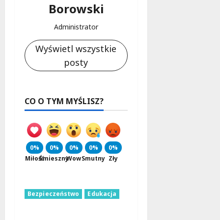
Borowski
Administrator
Wyświetl wszystkie
posty
CO O TYM MYŚLISZ?
0%
0%
0%
0%
0%
Miłość
Śmieszny
Wow
Smutny
Zły
Bezpieczeństwo
Edukacja