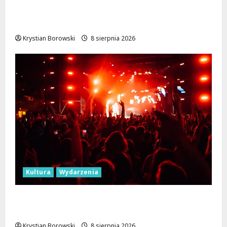
Skarby przyrody i historii: Odkryj okolice
Łodzi na jednodniowe wycieczki
Krystian Borowski
8 sierpnia 2026
Kultura
Wydarzenia
Dożynki 2026 w Łódzkiem: Tradycja i
Nowoczesność w Sercu Regionu!
Krystian Borowski
8 sierpnia 2026