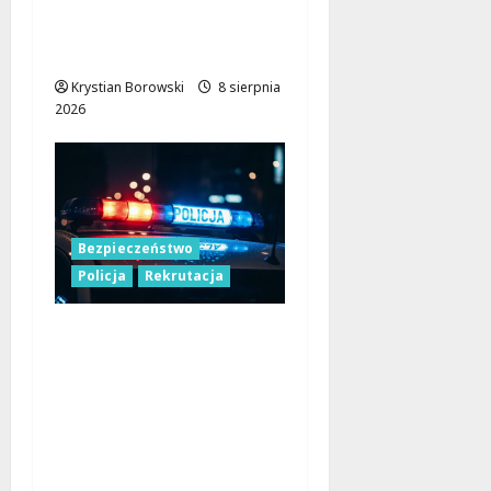
Komfort i
Bezpieczeństwo dla
Mieszkańców!
Krystian Borowski
8 sierpnia
2026
Bezpieczeństwo
Policja
Rekrutacja
Polska Policja w 2026
roku: intensywne
wzmocnienia i
nowoczesne
rozwiązania dla
bezpieczeństwa