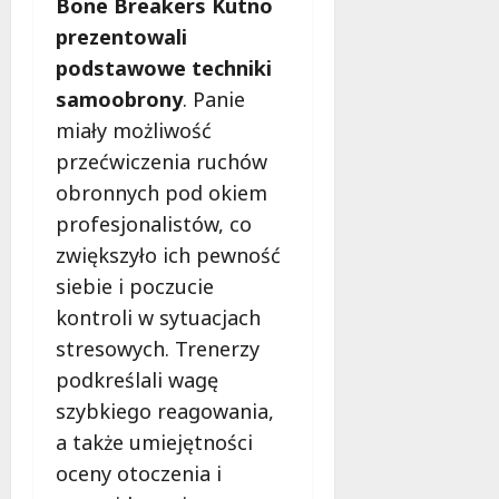
Bone Breakers Kutno
z
prezentowali
p
podstawowe techniki
i
e
samoobrony
. Panie
c
miały możliwość
z
przećwiczenia ruchów
e
obronnych pod okiem
ń
s
profesjonalistów, co
t
zwiększyło ich pewność
w
siebie i poczucie
a
kontroli w sytuacjach
stresowych. Trenerzy
8
sierpnia
podkreślali wagę
2026
szybkiego reagowania,
a także umiejętności
oceny otoczenia i