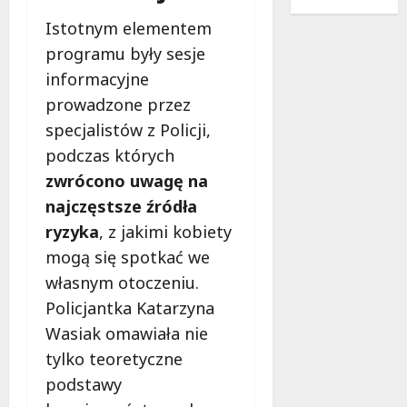
i
z
r
y
c
e
Istotnym elementem
a
j
j
f
d
o
programu były sesje
a
o
y
k
informacyjne
w
w
c
o
2
i
prowadzone przez
j
l
0
e
a
specjalistów z Policji,
i
2
i
i
c
podczas których
6
R
N
e
zwrócono uwagę na
r
o
o
Ł
o
g
najczęstsze źródła
w
o
k
o
o
d
ryzyka
, z jakimi kobiety
u
w
c
z
mogą się spotkać we
:
i
z
i
i
własnym otoczeniu.
e
e
n
n
:
Policjantka Katarzyna
s
a
t
K
n
j
Wasiak omawiała nie
e
o
o
e
tylko teoretyczne
n
m
ś
d
s
f
podstawy
ć
n
y
o
w