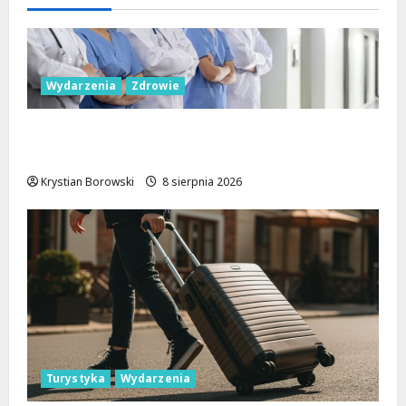
Wydarzenia
Zdrowie
Joga na trawie: Bezpłatne warsztaty w
Parku Podolskim w Łodzi!
Krystian Borowski
8 sierpnia 2026
Turystyka
Wydarzenia