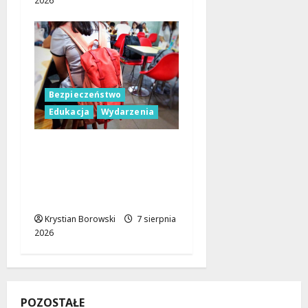
2026
Bezpieczeństwo
Edukacja
Wydarzenia
Czerwcowe działania
profilaktyczne w Łodzi:
podsumowanie dla
dzieci i młodzieży
Krystian Borowski
7 sierpnia
2026
POZOSTAŁE