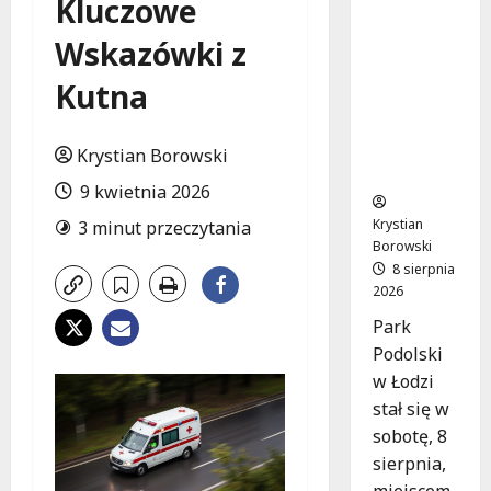
Kluczowe
trawie:
Bezpłatn
Wskazówki z
e
warsztat
Kutna
y w Parku
Podolski
m w
Krystian Borowski
Łodzi!
9 kwietnia 2026
Krystian
3 minut przeczytania
Borowski
8 sierpnia
2026
Park
Podolski
w Łodzi
stał się w
sobotę, 8
sierpnia,
miejscem