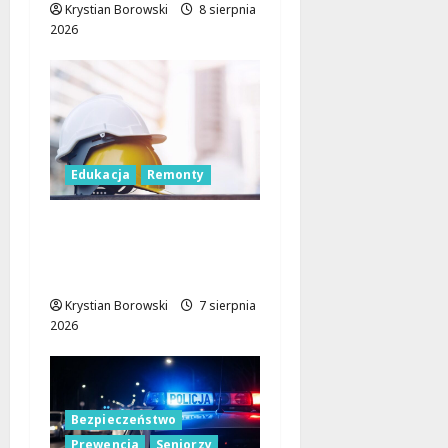
Krystian Borowski
8 sierpnia
2026
Edukacja
Remonty
Nowa era dla
zabytkowej szkoły na
Rokiciu w Łodzi
Krystian Borowski
7 sierpnia
2026
Bezpieczeństwo
Prewencja
Seniorzy