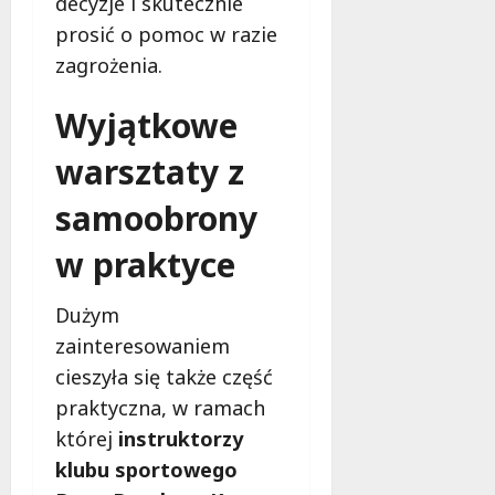
decyzje i skutecznie
z
M
e
prosić o pomoc w razie
i
s
e
zagrożenia.
n
s
e
z
Wyjątkowe
r
k
o
a
warsztaty z
z
ń
w
c
samoobrony
i
ó
ą
w
w praktyce
z
!
a
Dużym
n
8
zainteresowaniem
i
sierpnia
a
cieszyła się także część
2026
d
praktyczna, w ramach
l
której
instruktorzy
a
klubu sportowego
b
e