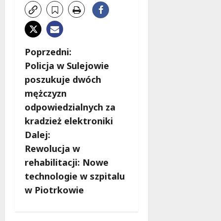
Z
Poprzedni:
Policja w Sulejowie
o
poszukuje dwóch
b
mężczyzn
odpowiedzialnych za
a
kradzież elektroniki
c
Dalej:
Rewolucja w
z
rehabilitacji: Nowe
w
technologie w szpitalu
w Piotrkowie
p
i