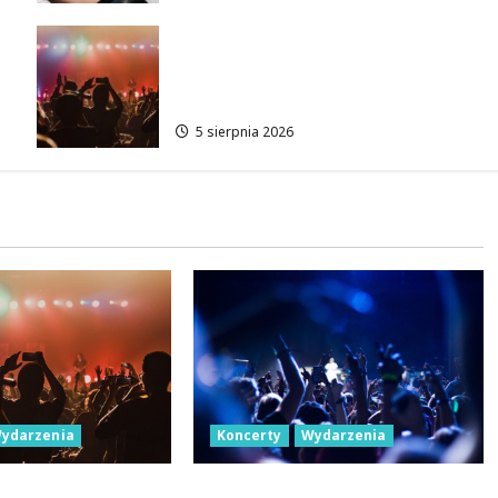
Letnie Niedziele z Jazzem w
Manufakturze: Odkryj Młode
Talenty!
5 sierpnia 2026
ydarzenia
Koncerty
Wydarzenia
ziele z Jazzem w
Łódź Summer Festival 2027: