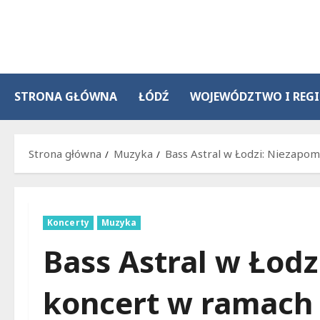
Przejdź
do
treści
STRONA GŁÓWNA
ŁÓDŹ
WOJEWÓDZTWO I REG
Strona główna
Muzyka
Bass Astral w Łodzi: Niezapom
Koncerty
Muzyka
Bass Astral w Łod
koncert w ramach 