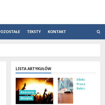
POZOSTAŁE
TEKSTY
KONTAKT
LISTA ARTYKUŁÓW
Edukacja
Praca
Rekrutacja
Koncerty
Na
Muzyka
ucz