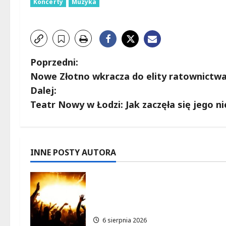
Koncerty
Muzyka
Z
Poprzedni:
Nowe Złotno wkracza do elity ratownictwa
o
Dalej:
b
Teatr Nowy w Łodzi: Jak zaczęła się jego ni
a
c
INNE POSTY AUTORA
z
Muzyczna podróż z The Lucy
w
Group: Orientalne dźwięki w
sercu Łodzi!
p
6 sierpnia 2026