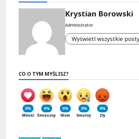
Krystian Borowski
Administrator
Wyświetl wszystkie post
CO O TYM MYŚLISZ?
0%
0%
0%
0%
0%
Miłość
Śmieszny
Wow
Smutny
Zły