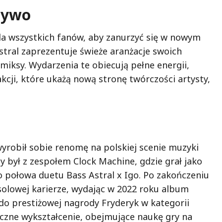
żywo
la wszystkich fanów, aby zanurzyć się w nowym
tral zaprezentuje świeże aranżacje swoich
ksy. Wydarzenia te obiecują pełne energii,
kcji, które ukażą nową stronę twórczości artysty,
 wyrobił sobie renomę na polskiej scenie muzyki
ny był z zespołem Clock Machine, gdzie grał jako
o połowa duetu Bass Astral x Igo. Po zakończeniu
 solowej karierze, wydając w 2022 roku album
 do prestiżowej nagrody Fryderyk w kategorii
czne wykształcenie, obejmujące naukę gry na