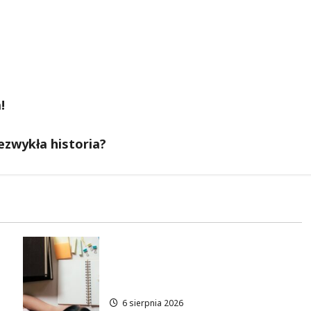
!
ezwykła historia?
an
Rekrutacja uzupełniająca w
Łodzi: Sprawdź, jak dołączyć
do studiów!
6 sierpnia 2026