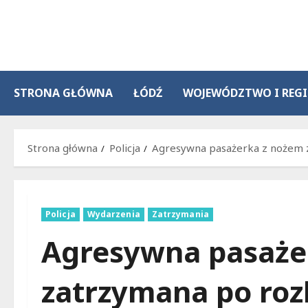
Przejdź
do
treści
STRONA GŁÓWNA
ŁÓDŹ
WOJEWÓDZTWO I REG
Strona główna
Policja
Agresywna pasażerka z nożem z
Policja
Wydarzenia
Zatrzymania
Agresywna pasaże
zatrzymana po roz