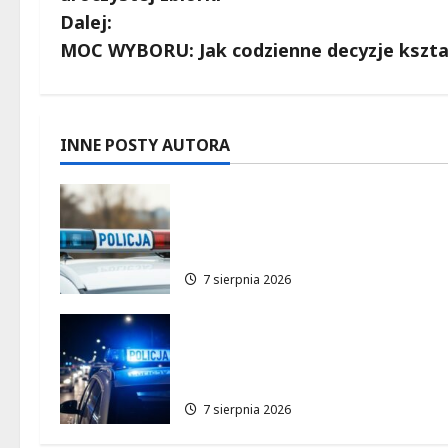
b
Dalej:
MOC WYBORU: Jak codzienne decyzje kszta
a
c
z
INNE POSTY AUTORA
w
Zatrzymanie pary oszustów:
policyjna akcja w
p
Dolnośląskiem
i
7 sierpnia 2026
s
Bezpieczeństwo seniorów:
y
Policja dzieli się wiedzą w
Łodzi
7 sierpnia 2026