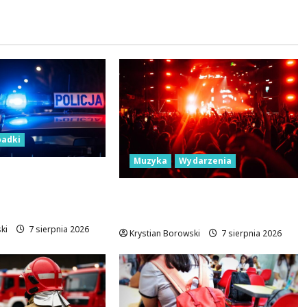
adki
Muzyka
Wydarzenia
erował
 typu cross bez
Łódź Gra Razem: Nowa
Orkiestra Zbiera Muzyków!
ki
7 sierpnia 2026
Krystian Borowski
7 sierpnia 2026