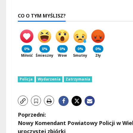
CO O TYM MYŚLISZ?
0%
0%
0%
0%
0%
Miłość
Śmieszny
Wow
Smutny
Zły
Policja
Wydarzenia
Zatrzymania
Z
Poprzedni:
Nowy Komendant Powiatowy Policji w Wiel
o
uroczystej zbiórki