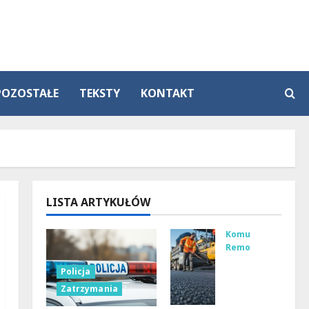
POZOSTAŁE
TEKSTY
KONTAKT
LISTA ARTYKUŁÓW
Komunikacja
Remonty
Re
Policja
mo
Zatrzymania
nt