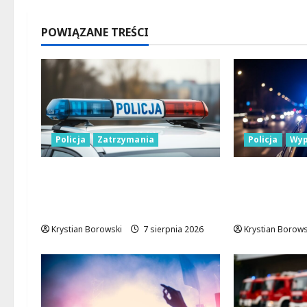
POWIĄZANE TREŚCI
Policja
Zatrzymania
Policja
Wyp
Zatrzymanie pary oszustów:
17-latek ki
policyjna akcja w
motocyklem
Dolnośląskiem
uprawnień
Krystian Borowski
7 sierpnia 2026
Krystian Borows