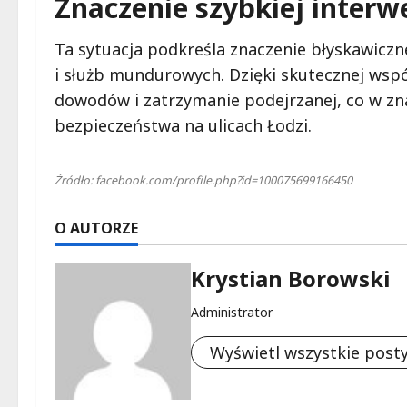
Znaczenie szybkiej interw
Ta sytuacja podkreśla znaczenie błyskawiczn
i służb mundurowych. Dzięki skutecznej wsp
dowodów i zatrzymanie podejrzanej, co w zn
bezpieczeństwa na ulicach Łodzi.
Źródło: facebook.com/profile.php?id=100075699166450
O AUTORZE
Krystian Borowski
Administrator
Wyświetl wszystkie post