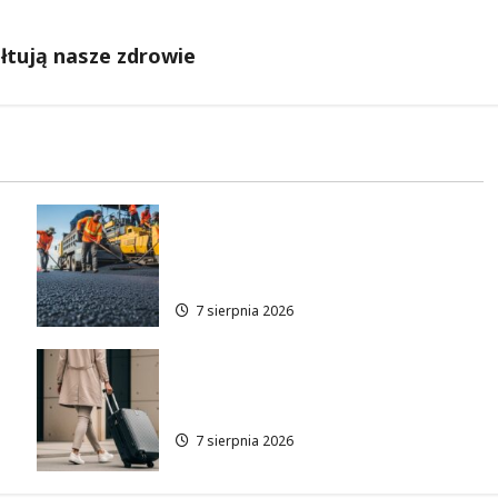
łtują nasze zdrowie
Remont Pabianickiej: Nowa
era komfortu w Łodzi zaczyna
się już w sierpniu!
7 sierpnia 2026
Odkryj Łódzkie latem z ŁKA –
zniżki czekają!
7 sierpnia 2026