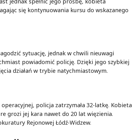
ast jednak spełnić jego prośbę, kobieta
omagając się kontynuowania kursu do wskazanego
agodzić sytuację, jednak w chwili nieuwagi
chmiast powiadomić policję. Dzięki jego szybkiej
djęcia działań w trybie natychmiastowym.
peracyjnej, policja zatrzymała 32-latkę. Kobieta
e grozi jej kara nawet do 20 lat więzienia.
kuratury Rejonowej Łódź-Widzew.