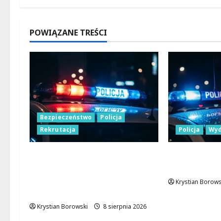
POWIĄZANE TREŚCI
Bezpieczeństwo
Policja
Rekrutacja
Policja
Wyd
Polska Policja w 2026 roku:
Nowa era Pol
intensywne wzmocnienia i
sprzęt i no
nowoczesne rozwiązania dla
Krystian Borows
bezpieczeństwa
Krystian Borowski
8 sierpnia 2026