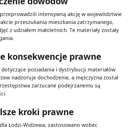
ieczenie dowodów
 przeprowadzili intensywną akcję w województwie
 trakcie przeszukania mieszkania zatrzymanego,
djęć z udziałem małoletnich. Te materiały zostały
gania.
we konsekwencje prawne
otyczące posiadania i dystrybucji materiałów
dzew nadzoruje dochodzenie, a mężczyzna został
Przestępstwa zarzucane podejrzanemu są
ci.
lsze kroki prawne
 dla Łodzi-Widzewa, zastosowano wobec