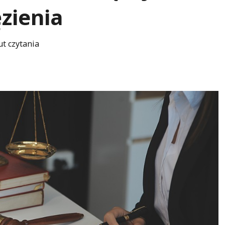
ęzienia
ut czytania