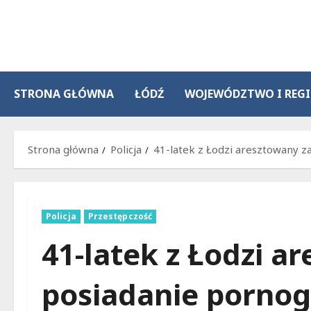
Przejdź
do
treści
STRONA GŁÓWNA
ŁÓDŹ
WOJEWÓDZTWO I REG
Strona główna
Policja
41-latek z Łodzi aresztowany za
Policja
Przestępczość
41-latek z Łodzi a
posiadanie pornogr