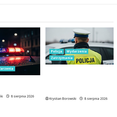
8 sierpnia 2026
Policja
Wydarzenia
Zatrzymania
arzenia
Nietypowa interwencja w
Łodzi: pijany kierowca i
icji: Miliony na
poszukiwany pasażer na
woczesne pojazdy
motorowerze
ki
8 sierpnia 2026
Krystian Borowski
8 sierpnia 2026