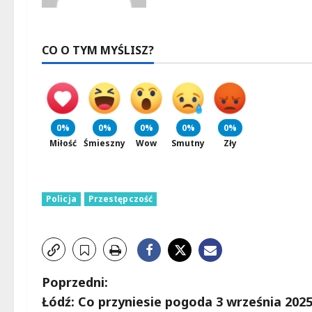
CO O TYM MYŚLISZ?
0%
0%
0%
0%
0%
Miłość
Śmieszny
Wow
Smutny
Zły
Policja
Przestępczość
Z
Poprzedni:
Łódź: Co przyniesie pogoda 3 września 202