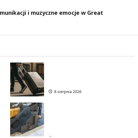
munikacji i muzyczne emocje w Great
Skarby przyrody i historii:
m
Odkryj okolice Łodzi na
jednodniowe wycieczki
8 sierpnia 2026
Nowa Era Drogi w Józefowie i
Rogowie: Komfort i
Bezpieczeństwo dla
Mieszkańców!