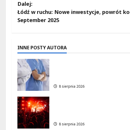
o
Dalej:
b
Łódź w ruchu: Nowe inwestycje, powrót ko
September 2025
a
c
z
INNE POSTY AUTORA
w
Joga na trawie: Bezpłatne
warsztaty w Parku Podolski
p
w Łodzi!
i
8 sierpnia 2026
s
Dożynki 2026 w Łódzkiem:
y
Tradycja i Nowoczesność w
Sercu Regionu!
8 sierpnia 2026