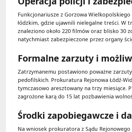
Operacja policji i zabezp
Funkcjonariusze z Gorzowa Wielkopolskiego
łódzkim, gdzie ujawnili nielegalne treści. W
znaleziono około 220 filmów oraz blisko 30 z
natychmiast zabezpieczone przez organy ści
Formalne zarzuty i możli
Zatrzymanemu postawiono poważne zarzuty d
pedofilskich. Prokuratura Rejonowa Łódź-Wi
tymczasowo aresztowany na trzy miesiące. 
zagrożone karą do 15 lat pozbawienia wolnoś
Środki zapobiegawcze i da
Na wniosek prokuratora z Sądu Rejonowego