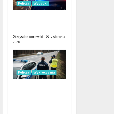
Policja
Wypadki
17-latek kierował
motocyklem typu
cross bez uprawnień
Krystian Borowski
7 sierpnia
2026
Policja
Wykroczenia
Nieodpowiedzialni
kierowcy blokują
miejsca dla
niepełnosprawnych:
interwencja straży