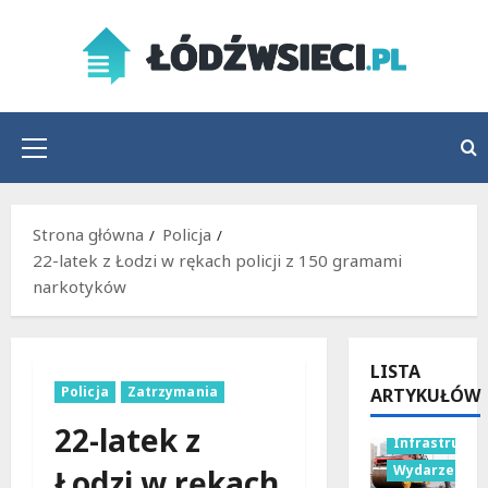
Przejdź
do
treści
Menu
główne
Strona główna
Policja
22-latek z Łodzi w rękach policji z 150 gramami
narkotyków
LISTA
Policja
Zatrzymania
ARTYKUŁÓW
22-latek z
Infrastruktu
Wydarzenia
Łodzi w rękach