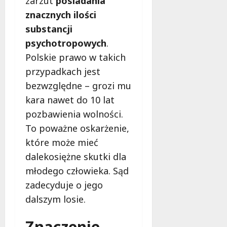
zarzut
posiadania
a
c
u
a
znacznych ilości
e
y
w
z
substancji
r
j
Ł
d
a
n
o
psychotropowych
.
y
k
a
d
,
Polskie prawo w takich
o
a
z
a
przypadkach jest
m
k
i
n
f
bezwzględne – grozi mu
c
g
o
j
i
kara nawet do 10 lat
7
r
a
e
sierpnia
pozbawienia wolności.
t
w
2026
l
To poważne oskarżenie,
u
D
s
w
o
które może mieć
k
Ł
l
i
dalekosiężne skutki dla
o
n
,
młodego człowieka. Sąd
d
o
g
zadecyduje o jego
z
ś
r
i
l
dalszym losie.
o
z
ą
o
a
s
m
Znaczenie