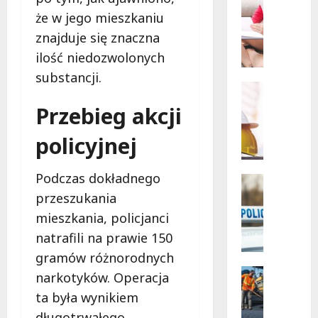
Powiat
Szkoleni
łódzki
że w jego mieszkaniu
wschodn
W
Bezpiec
znajduje się znaczna
i
drogi
i
e
ilość niedozwolonych
nowe
l
inwesty
substancji.
drogow
k
Edukacja
a
Remonty
Przebieg akcji
N
k
o
a
policyjnej
w
s
a
a
Podczas dokładnego
e
n
Policja
r
Zatrzyma
a
przeszukania
Z
a
s
mieszkania, policjanci
a
d
z
natrafili na prawie 150
t
l
k
r
gramów różnorodnych
a
o
z
z
Komunik
l
narkotyków. Operacja
y
Remonty
a
e
ta była wynikiem
R
m
b
n
długotrwałego
e
a