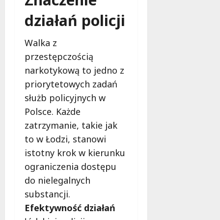
c
k
i
z
i
działań policji
n
y
e
g
n
m
,
Walka z
a
m
przestępczością
s
a
7
i
sierpnia
narkotykową to jedno z
k
ę
2026
i
priorytetowych zadań
j
j
służb policyjnych w
u
a
ż
Polsce. Każde
ż
w
p
zatrzymanie, takie jak
s
e
to w Łodzi, stanowi
i
r
istotny krok w kierunku
e
m
r
ograniczenia dostępu
a
p
n
do nielegalnych
n
e
substancji.
i
n
Efektywność działań
u
t
!