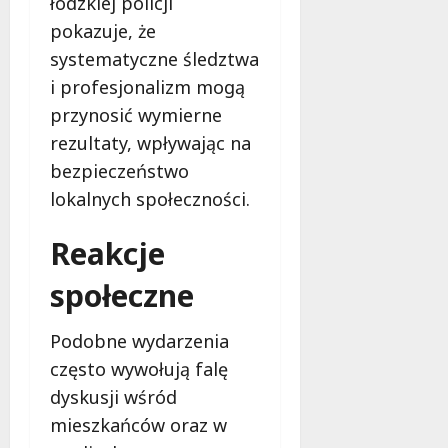
łódzkiej policji
n
y
pokazuje, że
7
i
systematyczne śledztwa
sierpnia
i
2026
i profesjonalizm mogą
n
n
przynosić wymierne
e
rezultaty, wpływając na
bezpieczeństwo
7
lokalnych społeczności.
sierpnia
2026
Reakcje
społeczne
Podobne wydarzenia
często wywołują falę
dyskusji wśród
mieszkańców oraz w