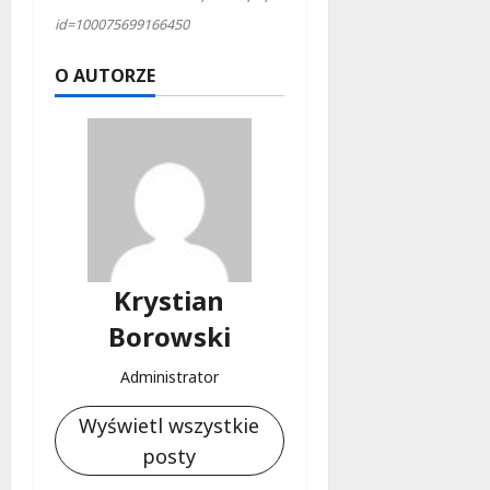
id=100075699166450
O AUTORZE
Krystian
Borowski
Administrator
Wyświetl wszystkie
posty