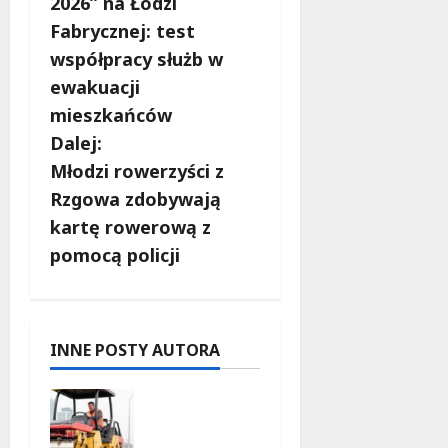
2026” na Łodzi
b
Fabrycznej: test
współpracy służb w
a
ewakuacji
c
mieszkańców
Dalej:
z
Młodzi rowerzyści z
w
Rzgowa zdobywają
kartę rowerową z
p
pomocą policji
i
s
INNE POSTY AUTORA
y
Powiat
łódzki
wschodni.