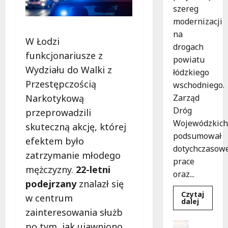
szereg
modernizacji
na
W Łodzi
drogach
funkcjonariusze z
powiatu
Wydziału do Walki z
łódzkiego
Przestępczością
wschodniego.
Narkotykową
Zarząd
Dróg
przeprowadzili
Wojewódzkich
skuteczną akcję, której
podsumował
efektem było
dotychczasow
zatrzymanie młodego
prace
mężczyzny.
22-letni
oraz...
podejrzany
znalazł się
Czytaj
w centrum
Dowied
dalej
się
zainteresowania służb
więcej
o
Dofinans
po tym, jak ujawniono,