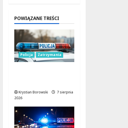
Dolnośląs
kiem
7 sierpnia
POWIĄZANE TREŚCI
2026
Policja
Zatrzymania
Zatrzymanie pary
oszustów: policyjna
akcja w Dolnośląskiem
Krystian Borowski
7 sierpnia
2026