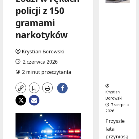
policji z 150
Powiat
łódzki
gramami
wschodni
.
narkotyków
Bezpiecz
niejsze
drogi i
Krystian Borowski
nowe
2 czerwca 2026
inwestycj
e
2 minut przeczytania
drogowe
Krystian
Borowski
7 sierpnia
2026
Przyszłe
lata
przyniosą