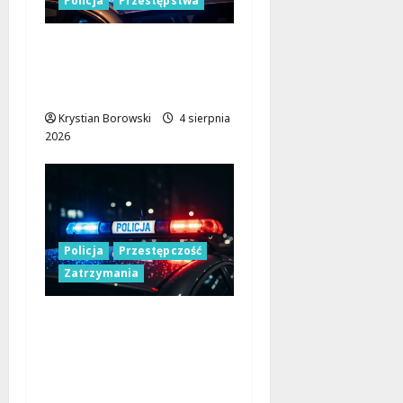
Policja
Przestępstwa
Policja w Łodzi na
tropie podejrzanego o
usiłowanie zgwałcenia
Krystian Borowski
4 sierpnia
2026
Policja
Przestępczość
Zatrzymania
Zatrzymany 41-latek z
nielegalnym
transportem
papierosów i tytoniu