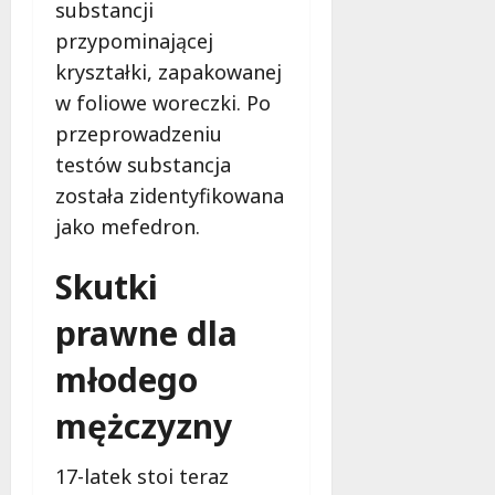
substancji
c
a
z
M
przypominającej
e
i
kryształki, zapakowanej
s
e
w foliowe woreczki. Po
n
s
e
przeprowadzeniu
z
r
k
testów substancja
o
a
została zidentyfikowana
z
ń
jako mefedron.
w
c
i
ó
Skutki
ą
w
z
!
prawne dla
a
n
8
młodego
i
sierpnia
a
2026
mężczyzny
d
l
a
17-latek stoi teraz