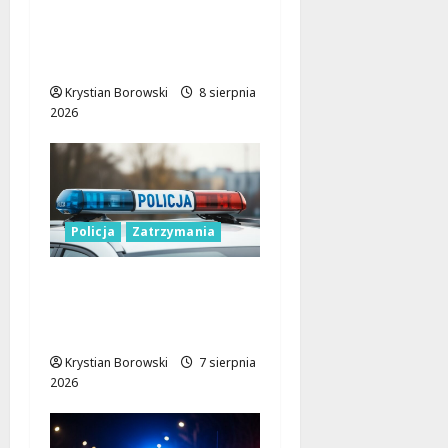
pijany kierowca i
poszukiwany pasażer
na motorowerze
Krystian Borowski
8 sierpnia
2026
Policja
Zatrzymania
Zatrzymanie pary
oszustów: policyjna
akcja w Dolnośląskiem
Krystian Borowski
7 sierpnia
2026