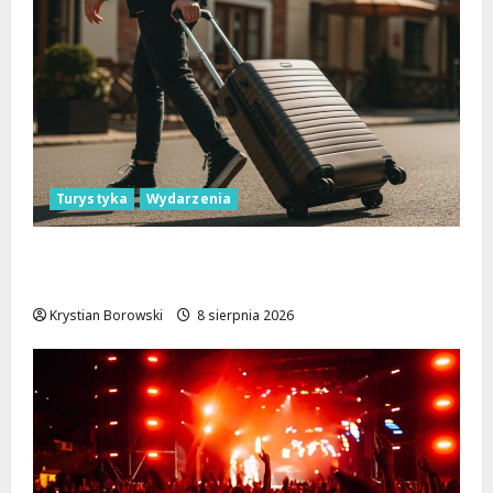
Turystyka
Wydarzenia
Skarby przyrody i historii: Odkryj okolice
Łodzi na jednodniowe wycieczki
Krystian Borowski
8 sierpnia 2026