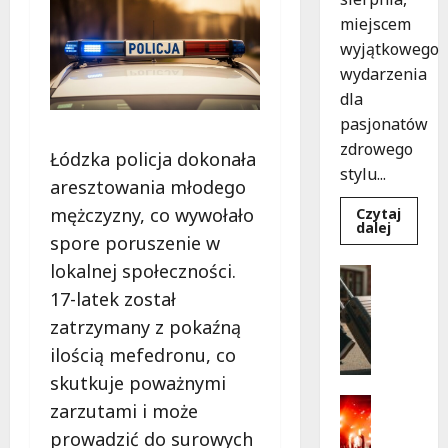
miejscem
wyjątkowego
wydarzenia
dla
pasjonatów
zdrowego
Łódzka policja dokonała
stylu...
aresztowania młodego
mężczyzny, co wywołało
Czytaj
Dowied
dalej
spore poruszenie w
się
więcej
lokalnej społeczności.
o
Turystyk
Joga
Wydarzen
17-latek został
na
trawie:
S
zatrzymany z pokaźną
Bezpłat
k
warszta
ilością mefedronu, co
w
a
Parku
r
skutkuje poważnymi
Podolsk
w
b
Kultura
zarzutami i może
Łodzi!
y
Wydarzen
prowadzić do surowych
D
p