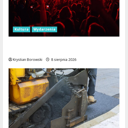
Kultura
Wydarzenia
Dożynki 2026 w Łódzkiem: Tradycja i
Nowoczesność w Sercu Regionu!
Krystian Borowski
8 sierpnia 2026