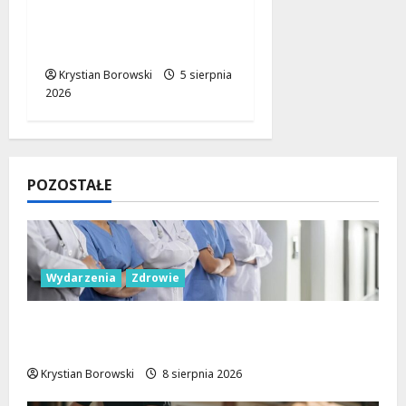
niepełnosprawnych:
interwencja straży
miejskiej w Łodzi
Krystian Borowski
5 sierpnia
2026
POZOSTAŁE
Wydarzenia
Zdrowie
Joga na trawie: Bezpłatne warsztaty w
Parku Podolskim w Łodzi!
Krystian Borowski
8 sierpnia 2026