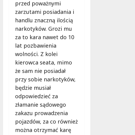
b
przed poważnymi
e
zarzutami posiadania i
z
handlu znaczną ilością
p
i
narkotyków. Grozi mu
e
za to kara nawet do 10
c
lat pozbawienia
z
e
wolności. Z kolei
ń
kierowca seata, mimo
s
że sam nie posiadał
t
przy sobie narkotyków,
w
a
będzie musiał
odpowiedzieć za
8
złamanie sądowego
sierpnia
zakazu prowadzenia
2026
pojazdów, za co również
można otrzymać karę