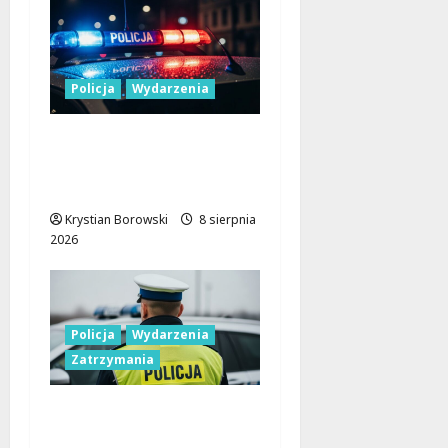
Policja
Wydarzenia
Nowa era Policji:
Miliony na sprzęt i
nowoczesne pojazdy
Krystian Borowski
8 sierpnia
2026
Policja
Wydarzenia
Zatrzymania
Nietypowa
interwencja w Łodzi: