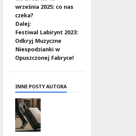
b
września 2025: co nas
czeka?
a
Dalej:
c
Festiwal Labirynt 2023:
Odkryj Muzyczne
z
Niespodzianki w
w
Opuszczonej Fabryce!
p
i
INNE POSTY AUTORA
s
Skarby
y
przyrody i
historii:
Odkryj
okolice
Łodzi na