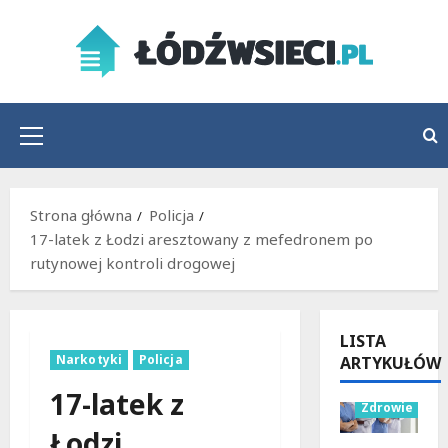
Przejdź
do
treści
Menu
główne
Strona główna
Policja
17-latek z Łodzi aresztowany z mefedronem po
rutynowej kontroli drogowej
LISTA
Narkotyki
Policja
ARTYKUŁÓW
Wydarzenia
17-latek z
Zdrowie
Łodzi