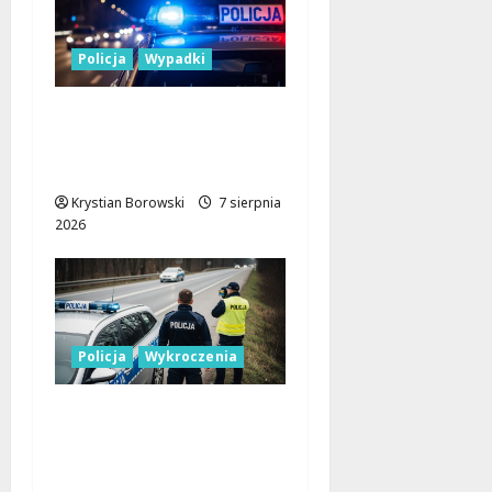
Policja
Wypadki
17-latek kierował
motocyklem typu
cross bez uprawnień
Krystian Borowski
7 sierpnia
2026
Policja
Wykroczenia
Nieodpowiedzialni
kierowcy blokują
miejsca dla